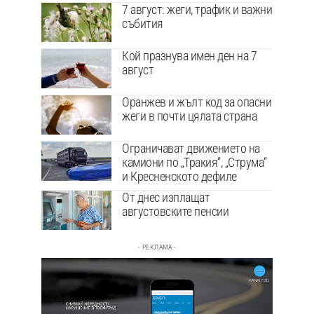
7 август: жеги, трафик и важни
събития
Кой празнува имен ден на 7
август
Оранжев и жълт код за опасни
жеги в почти цялата страна
Ограничават движението на
камиони по „Тракия“, „Струма“
и Кресненското дефиле
От днес изплащат
августовските пенсии
- РЕКЛАМА -