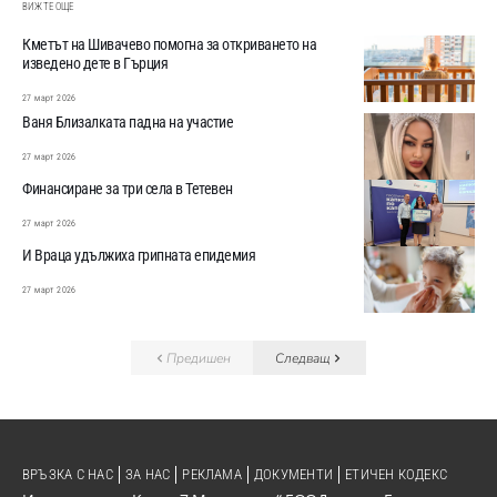
ВИЖТЕ ОЩЕ
Кметът на Шивачево помогна за откриването на
изведено дете в Гърция
27 март 2026
Ваня Близалката падна на участие
27 март 2026
Финансиране за три села в Тетевен
27 март 2026
И Враца удължиха грипната епидемия
27 март 2026
Предишен
Следващ
ВРЪЗКА С НАС
ЗА НАС
РЕКЛАМА
ДОКУМЕНТИ
ЕТИЧЕН КОДЕКС