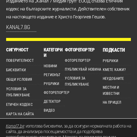
Изданието на „Канал 7 Медия груп“ ЕООД спазва Етичния
кодекс на българските журналисти. Действителен собственик
на настоящето издание е Христо Георгиев Гешов.
KANAL7.BG
СИГУРНОСТ
КАТЕГОРИ
ФОТОРЕПОРТЕР
ПОДКАСТИ
И
ПОВЕРИТЕЛНОСТ
ФОТОРЕПОРТЕР
РУБРИКИ
НОВИНИ
ПУБЛИКУВАЙ НОВИНА
КМЕТЕ КАЖИ?
БИСКВИТКИ
РЕГИОНЪТ
УСЛОВИЯ ЗА
НЕУДОБНИТЕ
ОБЩИ УСЛОВИЯ
РУБРИКИ
ПУБЛИКУВАНЕ
МЕСТНИ И
УСЛОВИЯ ЗА
ФОТОРЕПОРТЕР
ИЗВЕСТНИ
ПУБЛИКУВАНЕ
ДЕТЕКТОР
НА ПРИЦЕЛ
ЕТИЧЕН КОДЕКС
ВИДЕО
КАРТА НА САЙТА
Kanal7.bg
използва бисквитки, за да осигури нормалната работа на
сайта, да анализира посещаемостта и да подобрява
потребителското изживяване. Можете да приемете всички