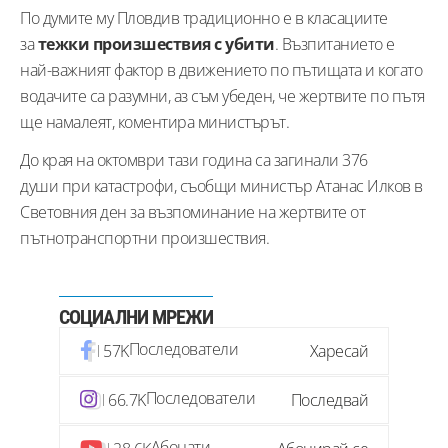
По думите му Пловдив традиционно е в класациите
за
тежки произшествия с убити
. Възпитанието е
най-важният фактор в движението по пътищата и когато
водачите са разумни, аз съм убеден, че жертвите по пътя
ще намалеят, коментира министърът.
До края на октомври тази година са загинали 376
души при катастрофи, съобщи министър Атанас Илков в
Световния ден за възпоминание на жертвите от
пътнотранспортни произшествия.
СОЦИАЛНИ МРЕЖИ
Последователи
57K
Харесай
Последователи
66.7K
Последвай
Абонати