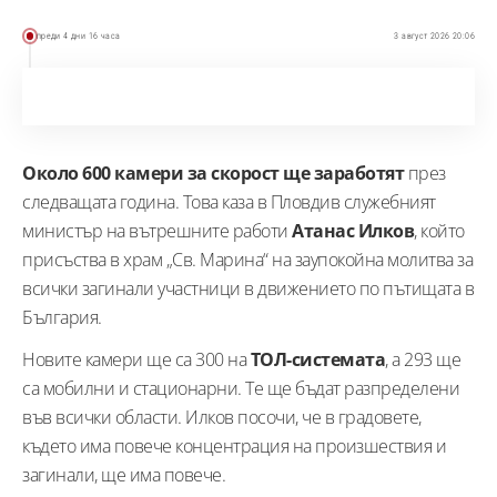
преди 4 дни 16 часа
3 август 2026 20:06
Около 600 камери за скорост ще заработят
през
следващата година. Това каза в Пловдив служебният
министър на вътрешните работи
Атанас Илков
, който
присъства в храм „Св. Марина“ на заупокойна молитва за
всички загинали участници в движението по пътищата в
България.
Новите камери ще са 300 на
ТОЛ-системата
, а 293 ще
са мобилни и стационарни. Те ще бъдат разпределени
във всички области. Илков посочи, че в градовете,
където има повече концентрация на произшествия и
загинали, ще има повече.