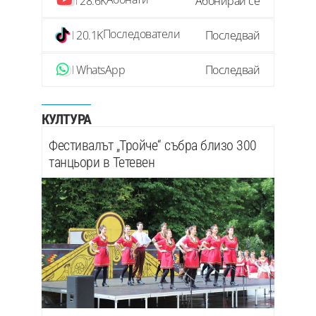
28.6K
Абонирай се
Последователи
20.1K
Последвай
WhatsApp
Последвай
КУЛТУРА
Фестивалът „Тройче“ събра близо 300
танцьори в Тетевен