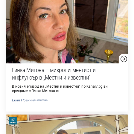
Гинка Митова – микропигментист и
инфлунсър в „Местни и известни“
В новия епизод на „Местни и известни“ по Kanal7.bg ви
срещаме с Гинка Митова от…
Екип Новини
24 юли 2026