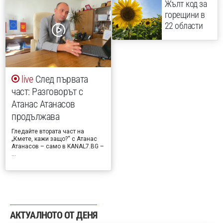
Жълт код за
горещини в
22 области
След първата
част: Разговорът с
Атанас Атанасов
продължава
Гледайте втората част на
„Кмете, кажи защо?“ с Атанас
Атанасов – само в KANAL7.BG –
…
АКТУАЛНОТО ОТ ДЕНЯ