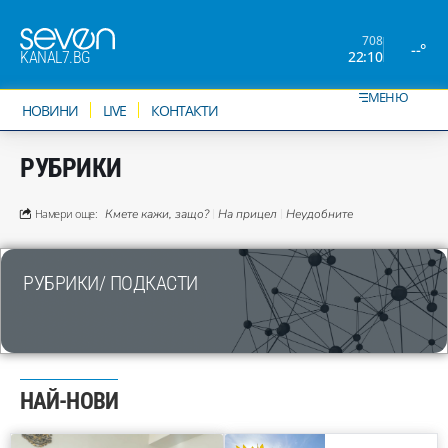
708
--°
22:10
KANAL7.BG
МЕНЮ
НОВИНИ
LIVE
КОНТАКТИ
РУБРИКИ
Намери още:
Кмете кажи, защо?
На прицел
Неудобните
РУБРИКИ/ ПОДКАСТИ
НАЙ-НОВИ