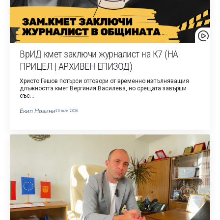
ВрИД кмет заключи журналист на К7 (НА
ПРИЦЕЛ | АРХИВЕН ЕПИЗОД)
Христо Гешов потърси отговори от временно изпълняващия
длъжността кмет Вергиния Василева, но срещата завърши
със…
Екип Новини
20 юли 2026