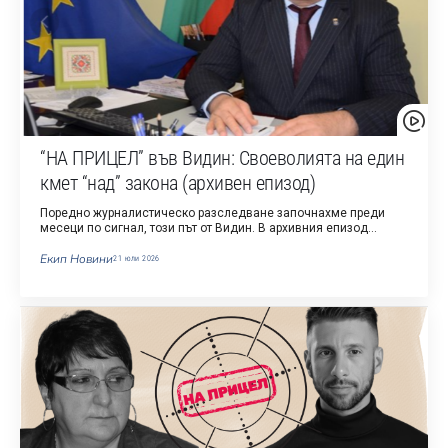
“НА ПРИЦЕЛ” във Видин: Своеволията на един
кмет “над” закона (архивен епизод)
Поредно журналистическо разследване започнахме преди
месеци по сигнал, този път от Видин. В архивния епизод…
Екип Новини
21 юли 2026