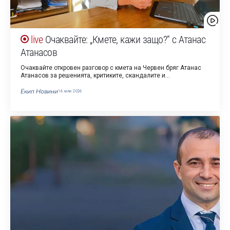
Очаквайте: „Кмете, кажи защо?“ с Атанас
Атанасов
Очаквайте откровен разговор с кмета на Червен бряг Атанас
Атанасов за решенията, критиките, скандалите и…
Екип Новини
16 юли 2026