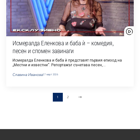
Исмералда Еленкова и баба ѝ – комедия,
песен и спомен завинаги
Исмералда Еленкова и баба ѝ представят първия епизод на
„Местни и известни“. Репортажът съчетава песен,…
Славина Иванова
27 март 2026
2
1