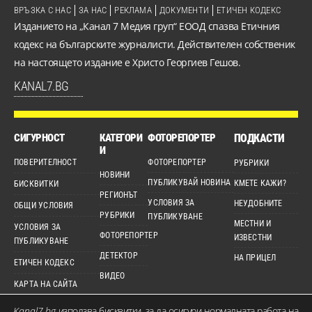
ВРЪЗКА С НАС
ЗА НАС
РЕКЛАМА
ДОКУМЕНТИ
ЕТИЧЕН КОДЕКС
Изданието на „Канал 7 Медия груп“ ЕООД спазва Етичния
кодекс на българските журналисти. Действителен собственик
на настоящето издание е Христо Георгиев Гешов.
KANAL7.BG
СИГУРНОСТ
КАТЕГОРИ
ФОТОРЕПОРТЕР
ПОДКАСТИ
И
ПОВЕРИТЕЛНОСТ
ФОТОРЕПОРТЕР
РУБРИКИ
НОВИНИ
ПУБЛИКУВАЙ НОВИНА
КМЕТЕ КАЖИ?
БИСКВИТКИ
РЕГИОНЪТ
УСЛОВИЯ ЗА
НЕУДОБНИТЕ
ОБЩИ УСЛОВИЯ
РУБРИКИ
ПУБЛИКУВАНЕ
МЕСТНИ И
УСЛОВИЯ ЗА
ФОТОРЕПОРТЕР
ИЗВЕСТНИ
ПУБЛИКУВАНЕ
ДЕТЕКТОР
НА ПРИЦЕЛ
ЕТИЧЕН КОДЕКС
ВИДЕО
КАРТА НА САЙТА
Kanal7.bg
използва бисквитки, за да осигури нормалната работа на