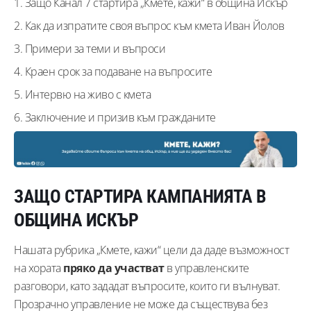
Защо Канал 7 стартира „Кмете, кажи“ в община Искър
Как да изпратите своя въпрос към кмета Иван Йолов
Примери за теми и въпроси
Краен срок за подаване на въпросите
Интервю на живо с кмета
Заключение и призив към гражданите
ЗАЩО СТАРТИРА КАМПАНИЯТА В
ОБЩИНА ИСКЪР
Нашата рубрика „Кмете, кажи“ цели да даде възможност
на хората
пряко да участват
в управленските
разговори, като зададат въпросите, които ги вълнуват.
Прозрачно управление не може да съществува без