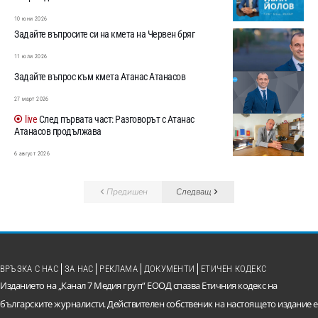
10 юни 2026
Задайте въпросите си на кмета на Червен бряг
11 юли 2026
Задайте въпрос към кмета Атанас Атанасов
27 март 2026
След първата част: Разговорът с Атанас
Атанасов продължава
6 август 2026
Предишен
Следващ
ВРЪЗКА С НАС
ЗА НАС
РЕКЛАМА
ДОКУМЕНТИ
ЕТИЧЕН КОДЕКС
Изданието на „Канал 7 Медия груп“ ЕООД спазва Етичния кодекс на
българските журналисти. Действителен собственик на настоящето издание е