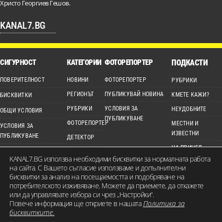
Христо Георгиев Гешов.
KANAL7.BG
СИГУРНОСТ
КАТЕГОРИИ
ФОТОРЕПОРТЕР
ПОДКАСТИ
ПОВЕРИТЕЛНОСТ
НОВИНИ
ФОТОРЕПОРТЕР
РУБРИКИ
РЕГИОНЪТ
ПУБЛИКУВАЙ НОВИНА
КМЕТЕ КАЖИ?
БИСКВИТКИ
РУБРИКИ
УСЛОВИЯ ЗА
НЕУДОБНИТЕ
ОБЩИ УСЛОВИЯ
ПУБЛИКУВАНЕ
ФОТОРЕПОРТЕР
МЕСТНИ И
УСЛОВИЯ ЗА
ИЗВЕСТНИ
ПУБЛИКУВАНЕ
ДЕТЕКТОР
НА ПРИЦЕЛ
ЕТИЧЕН КОДЕКС
ВИДЕО
KANAL7.BG използва необходими бисквитки за нормалната работа
КАРТА НА САЙТА
на сайта. С Вашето съгласие използваме и допълнителни
бисквитки за анализ на посещаемостта и подобряване на
потребителското изживяване. Можете да приемете, да откажете
или да управлявате избора си чрез „Настройки“.
Повече информация ще откриете в нашата
Политика за
© 2026 KANAL7.BG – МЕСТЕН ГЛАС. Всички права запазени. Съдържанието на
бисквитките.
сайта е собственост на Канал 7 Медия Груп ЕООД и не може да бъде