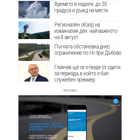
Времето в неделя: до 35
градуса и дъжд на места
Регионален обзор на
изминалия ден: най-важното
на 8 август
Пътната обстановка днес:
ограничение по I-6 при Дъбово
Главчев ще се отведе от одити
за периода, в който е бил
служебен премиер
- РЕКЛАМА -