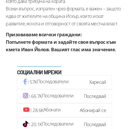
която дава трибуна на хората.
Всеки въпрос, изпратен чрез формата, е важен – защото
идва от жителите на община Искър, които искат
развитие, яснота и отговорност от своята местна власт.
Призоваваме всички граждани:
Попълнете формата и задайте своя въпрос към
кмета Иван Йолов. Вашият глас има значение.
СОЦИАЛНИ МРЕЖИ
Последователи
57K
Харесай
Последователи
66.7K
Последвай
Абонати
28.6K
Абонирай се
Последователи
20.1K
Последвай