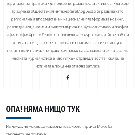
корупционни практики • да подкрепя гражданската активност • да бъде
трибуна за обществения интересKanal7.bg бързо се развива като
регионална, а впоследствие и национална платформа за новини,
разследвания, анализи и видеосъдържание.Журналистически профил
и философияХристо Гешов се определя като журналист, който:• работи
в полза на обществото • отстоява независимостта си • не допуска
политически натиск • не прави компромиси със съвестта си • вярва, че
местната журналистика е ключът към справедливостта • смята, че
истината е по-ценна от всяка заплаха
ОПА! НЯМА НИЩО ТУК
Изглежда, не можем да намерим това, което търсиш. Може би
търсенето ще помогне.