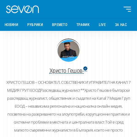
НОВИНИ
РУБРИКИ
ВРЕМЕТО
ТРАФИК
LIVE
ЗА НАС
Христо Гешов
ХРИСТО ГЕШОВ – ОСНОВАТЕЛ, СОБСТВЕНИК И УПРАВИТЕЛ НА КАНАЛ 7
МЕДИЯ ГРУП ЕООДРазследващ журналист**Христо Гешов е български
разследващ журналист, общественик и създател на Kanal 7 Медия Груп
ЕООД – независима регионална и национална онлайн медия,
посветена на разкриването на злоупотреби, корупционни практики и
системни проблеми в местната и централната власт.Той е сред
малкото съвременни журналисти в България, които не просто