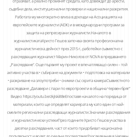
отразяват, а реално променят средата, като довеждат до арести,
съдебни дела, институционални проверки и национални разкрития.
Работата му многократно влиза в доклади на Асоциацията на
европейските журналисти (АЕЖ) и в международни програми за
защита на репресирани журналисти.Началото в
журналистикатаХристо Гешов започва своята професионална
журналистическа дейност през 2015 г., работейки съвместно с
разследващия журналист Марин Николов от NOVA в предаването
„Разследване“. Още първият му проект е впечатляващо силен – той
активно участва в:• събиране на документи • подготовка на материали
• разкриване на злоупотреби • снимки със скрита камераСъвместното
разследване „Далавери с пари по европроекти в община Червен бряг“
Видео: https://youtu.be/zkjIski88eEпоставя началото на поредица от
материали, които ще определят кариерата му като един от най-
смелите регионални разследващи журналисти.Значими разследвания
и журналистически успехиПрез годините Христо Гешов участва в
десетки разследвания, част от които придобиват национална
популярност и водят до реални последствия:Разследвания в Червен