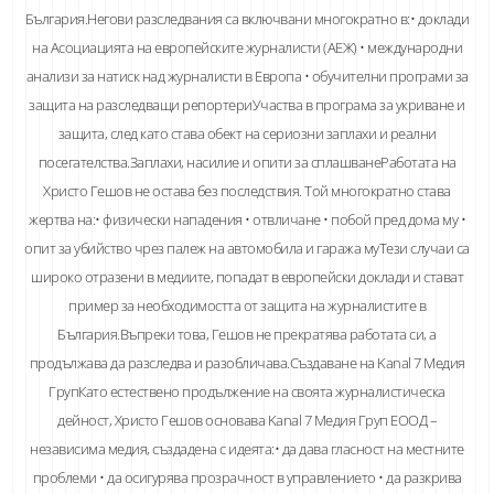
България.Негови разследвания са включвани многократно в:• доклади
на Асоциацията на европейските журналисти (АЕЖ) • международни
анализи за натиск над журналисти в Европа • обучителни програми за
защита на разследващи репортериУчаства в програма за укриване и
защита, след като става обект на сериозни заплахи и реални
посегателства.Заплахи, насилие и опити за сплашванеРаботата на
Христо Гешов не остава без последствия. Той многократно става
жертва на:• физически нападения • отвличане • побой пред дома му •
опит за убийство чрез палеж на автомобила и гаража муТези случаи са
широко отразени в медиите, попадат в европейски доклади и стават
пример за необходимостта от защита на журналистите в
България.Въпреки това, Гешов не прекратява работата си, а
продължава да разследва и разобличава.Създаване на Kanal 7 Медия
ГрупКато естествено продължение на своята журналистическа
дейност, Христо Гешов основава Kanal 7 Медия Груп ЕООД –
независима медия, създадена с идеята:• да дава гласност на местните
проблеми • да осигурява прозрачност в управлението • да разкрива