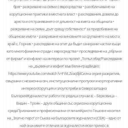
бряг• разкриване на схеми с евросредства • разобличаване на
корупционни практики в местната власт • разследвания, довели до
ареста и отстраняването от длъжност на кмета на общината •
разкриване на схема „дълг срещу собственост“ за придобиване на
общински имоти • разкриване на виновните за срутването на моста
край с. Горник • разследване на опит да бъдат санирани частни къщи
като многофамилни сгради с евросредства • проследяване на „обръчи
от фирми“ и конфликт на интереси по проект „Топъл обяд“Разследване
на „дървената мафия“ във ВелинградВидео:
https://www.youtube.com/watch?v=FWLZvaqBjiIСилна серия разкрития,
свързани с незаконна сеч, институционални пропуски и корпоративни
интереси.Корупция и злоупотреби в Северозападна
БългарияЖурналистът работи по редица случаи в: – Берковица –
Видин – Троян – други общини със сериозна корупционна
средаПризнание и професионални отличияХристо Гешов е носител
на „Златно перо“ от Съюза на българските журналисти (СБЖ) – едно от
най-значимите отличия за журналистически принос в