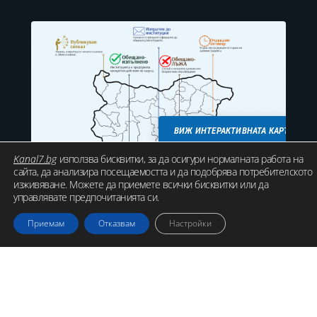
ВИЖ ИНТЕРАКТИВНАТА КАРТА
Kanal7.bg
използва бисквитки, за да осигури нормалната работа на
сайта, да анализира посещаемостта и да подобрява потребителското
изживяване. Можете да приемете всички бисквитки или да
управлявате предпочитанията си.
Приемам
Отказвам
Настройки
ВРЪЗКА С НАС
ЗА НАС
РЕКЛАМА
ДОКУМЕНТИ
ЕТИЧЕН КОДЕКС
Изданието на „Канал 7 Медия груп“ ЕООД спазва Етичния
кодекс на българските журналисти. Действителен собственик
на настоящето издание е Христо Георгиев Гешов.
KANAL7.BG