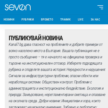
НОВИНИ
РУБРИКИ
ВРЕМЕТО
ТРАФИК
LIVE
ЗА НАС
ПУБЛИКУВАЙ НОВИНА
Kanal7.bg дава гласност на проблемите и добрите примери от
всяко населено място в България. Вашата публикация не е
просто съобщение – тя е началото на официална проверка и
търсене на институционален отговор. Изберете подходящата
рубрика и споделете вашата история: Нередности и нарушения:
Сигнали за инфраструктурни проблеми, опасни обекти или
неработещи системи. Обществен контрол: Проблеми с
администрацията и институционално бездействие. Екология и
природа: Замърсяване, нерегламентирани сметища и опазване
на околната среда. Добри новини: Инициативи и хора, които
заслужават национално внимание. Забавно и любопитно: