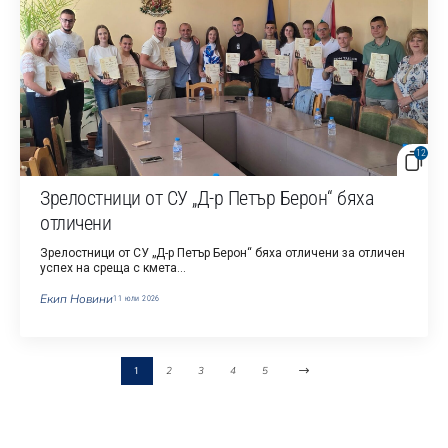
12
Зрелостници от СУ „Д-р Петър Берон“ бяха
отличени
Зрелостници от СУ „Д-р Петър Берон“ бяха отличени за отличен
успех на среща с кмета…
Екип Новини
11 юли 2026
2
3
4
5
1