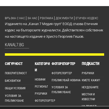
ВРЪЗКА С НАС
ЗА НАС
РЕКЛАМА
ДОКУМЕНТИ
ЕТИЧЕН КОДЕКС
Изданието на „Канал 7 Медия груп“ ЕООД спазва Етичния
кодекс на българските журналисти. Действителен собственик
на настоящето издание е Христо Георгиев Гешов.
KANAL7.BG
ПОДКАСТИ
СИГУРНОСТ
КАТЕГОРИ
ФОТОРЕПОРТЕР
И
ПОВЕРИТЕЛНОСТ
ФОТОРЕПОРТЕР
РУБРИКИ
НОВИНИ
ПУБЛИКУВАЙ НОВИНА
КМЕТЕ КАЖИ?
БИСКВИТКИ
РЕГИОНЪТ
УСЛОВИЯ ЗА
НЕУДОБНИТЕ
ОБЩИ УСЛОВИЯ
ПУБЛИКУВАНЕ
РУБРИКИ
МЕСТНИ И
УСЛОВИЯ ЗА
ИЗВЕСТНИ
ПУБЛИКУВАНЕ
ФОТОРЕПОРТЕР
НА ПРИЦЕЛ
ДЕТЕКТОР
ЕТИЧЕН КОДЕКС