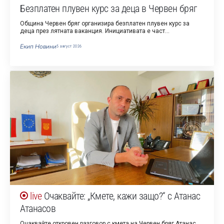
Безплатен плувен курс за деца в Червен бряг
Община Червен бряг организира безплатен плувен курс за
деца през лятната ваканция. Инициативата е част…
Екип Новини
5 август 2026
Очаквайте: „Кмете, кажи защо?“ с Атанас
Атанасов
Очаквайте откровен разговор с кмета на Червен бряг Атанас