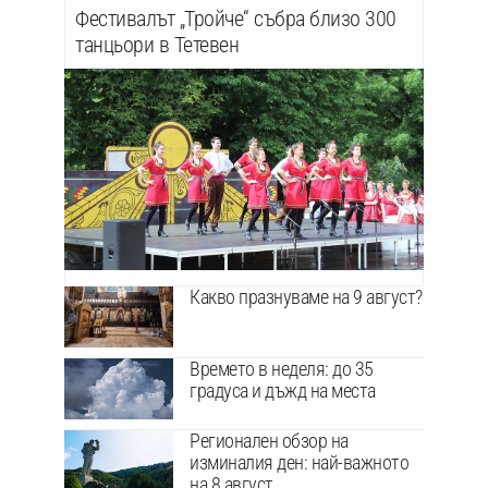
Фестивалът „Тройче“ събра близо 300
танцьори в Тетевен
Какво празнуваме на 9 август?
Времето в неделя: до 35
градуса и дъжд на места
Регионален обзор на
изминалия ден: най-важното
на 8 август