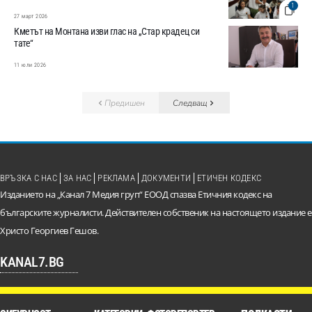
1
27 март 2026
Кметът на Монтана изви глас на „Стар крадец си
тате“
11 юли 2026
Предишен
Следващ
ВРЪЗКА С НАС
ЗА НАС
РЕКЛАМА
ДОКУМЕНТИ
ЕТИЧЕН КОДЕКС
Изданието на „Канал 7 Медия груп“ ЕООД спазва Етичния кодекс на
българските журналисти. Действителен собственик на настоящето издание е
Христо Георгиев Гешов.
KANAL7.BG