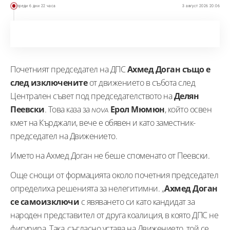
преди 6 дни 22 часа
3 август 2026 20:06
Почетният председател на ДПС
Ахмед Доган също е
след изключените
от движението в събота след
Централен съвет под председателството на
Делян
Пеевски
. Това каза за
Ерол Мюмюн
, който освен
NOVA
кмет на Кърджали, вече е обявен и като заместник-
председател на Движението.
Името на Ахмед Доган не беше споменато от Пеевски.
Още снощи от формацията около почетния председател
определиха решенията за нелегитимни. „
Ахмед Доган
се самоизключи
с явяването си като кандидат за
народен представител от друга коалиция, в която ДПС не
фигурира. Така, съгласно устава на Движението, той се