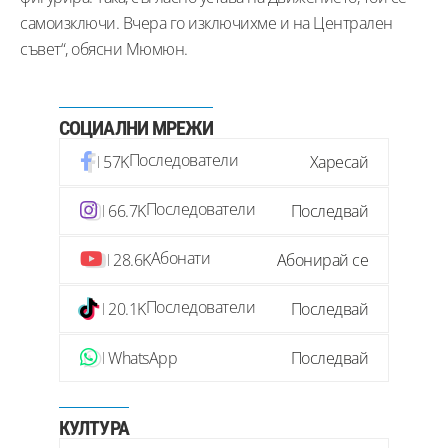
самоизключи. Вчера го изключихме и на Централен
съвет“, обясни Мюмюн.
СОЦИАЛНИ МРЕЖИ
Последователи
57K
Харесай
Последователи
66.7K
Последвай
Абонати
28.6K
Абонирай се
Последователи
20.1K
Последвай
WhatsApp
Последвай
КУЛТУРА