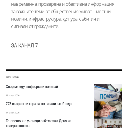
навременна, проверена и обективна информация
за важните теми от обществения живот – местни
новини, инфраструктура, култура, събития и
сигнали от гражданите.
ЗА КАНАЛ 7
ВИЖТЕ ОЩЕ
Спор между шофьорка и полицай
27 март 2026
773 възрастни хора за починали в с. Ягода
27 март 2026
Тетевенските ученици отбелязаха Деня на
толерантността