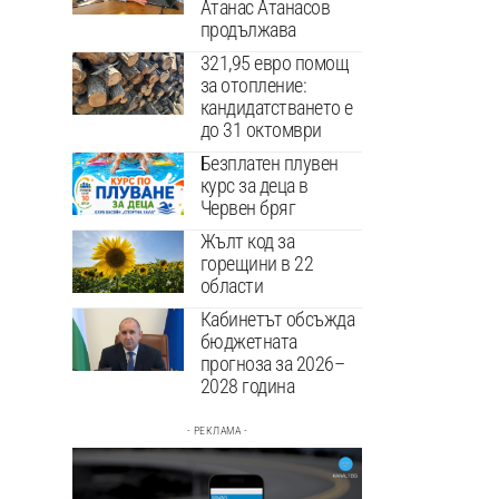
Атанас Атанасов
продължава
321,95 евро помощ
за отопление:
кандидатстването е
до 31 октомври
Безплатен плувен
курс за деца в
Червен бряг
Жълт код за
горещини в 22
области
Кабинетът обсъжда
бюджетната
прогноза за 2026–
2028 година
- РЕКЛАМА -