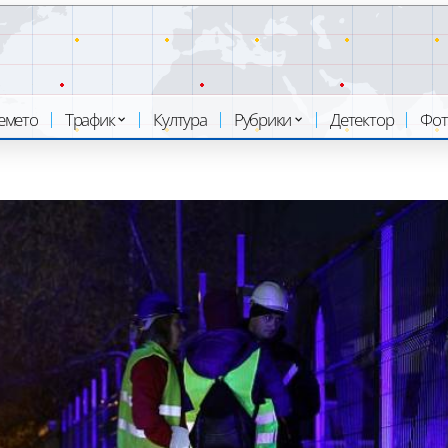
емето
Трафик
Култура
Рубрики
Детектор
Фот