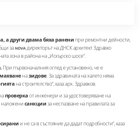
на, а други двама бяха ранени
при ремонтни дейности,
общи за
директорът на ДНСК архитект Здравко
NOVA
ната зона в района на „Искърско шосе“.
.
При първоначалния оглед е установено, че е
емахване
на
зидове
. За здравината на халето няма
огията
на строителство“, каза арх. Здравков.
на
проверка
от инженери и за удостоверяване на
т наложени
санкции
за неспазване на правилата за
ресирани
и не са в състояние да дадат подробности“, каза