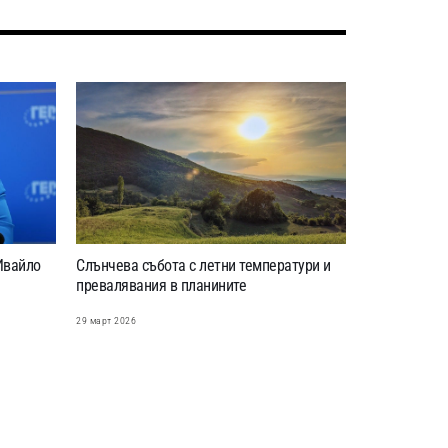
Ивайло
Слънчева събота с летни температури и
превалявания в планините
29 март 2026