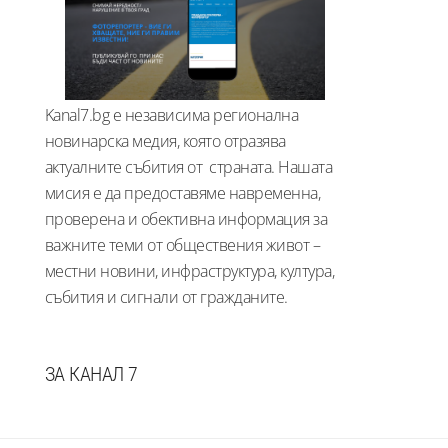
Kanal7.bg е независима регионална
новинарска медия, която отразява
актуалните събития от страната. Нашата
мисия е да предоставяме навременна,
проверена и обективна информация за
важните теми от обществения живот –
местни новини, инфраструктура, култура,
събития и сигнали от гражданите.
ЗА КАНАЛ 7