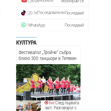
Абонати
28.6K
Абонирай се
Последователи
20.1K
Последвай
WhatsApp
Последвай
КУЛТУРА
Фестивалът „Тройче“ събра
близо 300 танцьори в Тетевен
След първата
част: Разговорът с