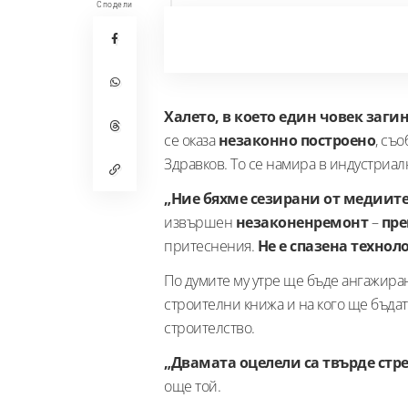
Сподели
Халето, в което един човек заги
се оказа
незаконно построено
, съ
Здравков. То се намира в индустриал
„Ние бяхме сезирани от медиите
извършен
незаконен
ремонт
–
пр
притеснения.
Не е спазена технол
По думите му утре ще бъде ангажира
строителни книжа и на кого ще бъда
строителство.
„Двамата оцелели са твърде ст
още той.