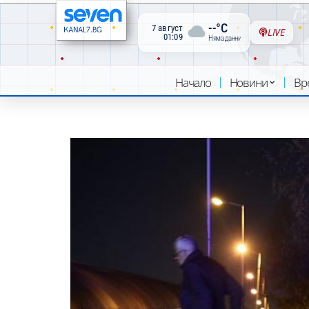
--°C
7 август
LIVE
01:09
Няма данни
Начало
Новини
Вр