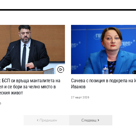
: БСП си връща манталитета на
Сачева с позиция в подкрепа на 
л и се бори за челно място в
Иванов
еския живот
27 март 2026
6
Предишен
Следващ