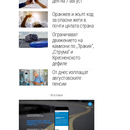
ден на 7 август
Оранжев и жълт код
за опасни жеги в
почти цялата страна
Ограничават
движението на
камиони по „Тракия“,
„Струма“ и
Кресненското
дефиле
От днес изплащат
августовските
пенсии
- РЕКЛАМА -