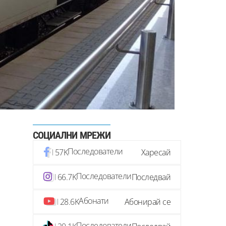
СОЦИАЛНИ МРЕЖИ
Последователи
57K
Харесай
Последователи
66.7K
Последвай
Абонати
28.6K
Абонирай се
Последователи