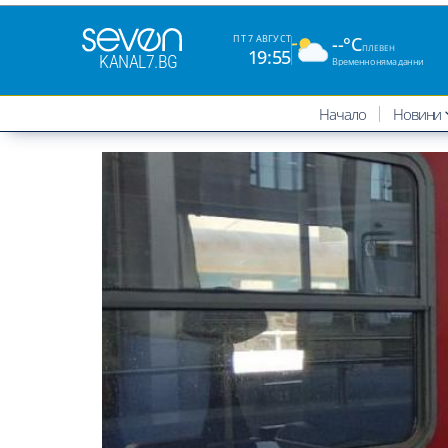
--°C
ПТ 7 АВГУСТ
ПЛЕВЕН
19:55
KANAL7.BG
Временно няма данни
Начало
Новини