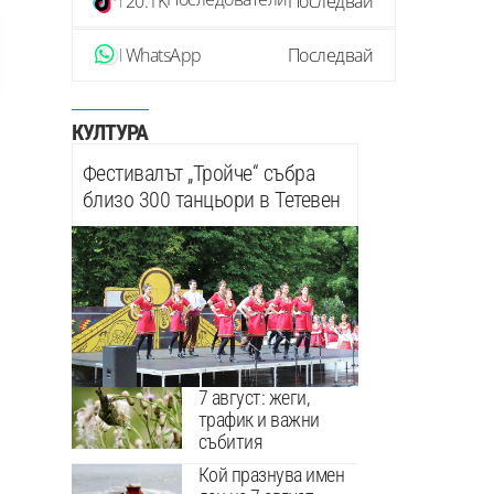
20.1K
Последвай
WhatsApp
Последвай
КУЛТУРА
Фестивалът „Тройче“ събра
близо 300 танцьори в Тетевен
7 август: жеги,
трафик и важни
събития
Кой празнува имен