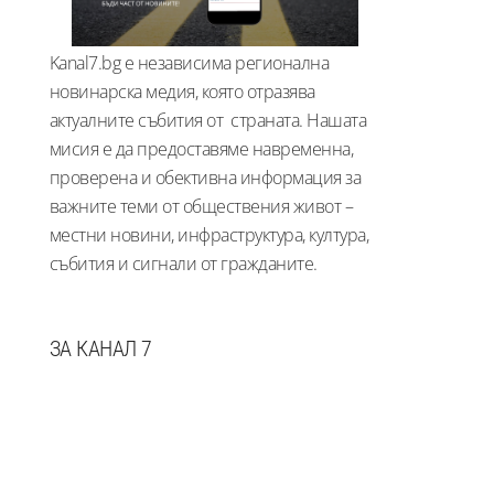
Kanal7.bg е независима регионална
новинарска медия, която отразява
актуалните събития от страната. Нашата
мисия е да предоставяме навременна,
проверена и обективна информация за
важните теми от обществения живот –
местни новини, инфраструктура, култура,
събития и сигнали от гражданите.
ЗА КАНАЛ 7