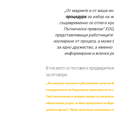
„От медиите и от ваше ин
процедура
за избор на ж
същевременно се отлага кр
Пътнически превози“ ЕООД
представляващи работниците 
изолирани от процеса, а може 
за едно дружество, а именно
информирани и всички ре
В писмото се поставя и предварителе
за отговори.
„Кое наложи спешното удължаване срока на д
конкурентите на държавния превозвач не са г
След изготвената пазарна оценка за железоп
обществена услуга, се дава приоритет на Вар
цялата мрежа“. Няма изготвена национална тр