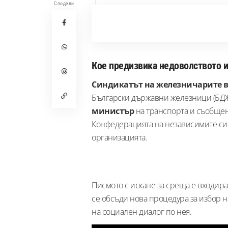
Сподели
Кое предизвика недоволството 
Синдикатът на железничарите в
Български държавни железници (БДЖ)
министър
на транспорта и съобще
Конфедерацията на независимите син
организацията.
Писмото с искане за среща е входира
се обсъди нова процедура за избор 
на социален диалог по нея.