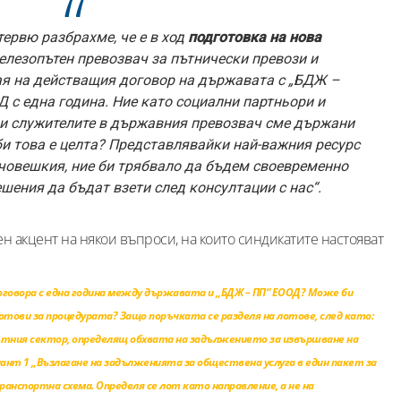
тервю разбрахме, че е в ход
подготовка на нова
елезопътен превозвач за пътнически превози и
ая на действащия договор на държавата с „БДЖ –
 с една година. Ние като социални партньори и
и служителите в държавния превозвач сме държани
би това е целта? Представлявайки най-важния ресурс
 човешкия, ние би трябвало да бъдем своевременно
шения да бъдат взети след консултации с нас“.
н акцент на някои въпроси, на които синдикатите настояват
оговора с една година между държавата и „БДЖ – ПП“ ЕООД? Може би
отови за процедурата? Защо поръчката се разделя на лотове, след като:
ътния сектор, определящ обхвата на задължението за извършване на
иант 1 „Възлагане на задълженията за обществена услуга в един пакет за
анспортна схема. Определя се лот като направление, а не на