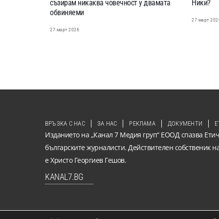
съзирам никаква човечност у двамата
Ники?
обвиняеми
27 март 202
27 март 2026
ВРЪЗКА С НАС
ЗА НАС
РЕКЛАМА
ДОКУМЕНТИ
Е
Изданието на „Канал 7 Медия груп“ ЕООД спазва Етич
българските журналисти. Действителен собственик н
е Христо Георгиев Гешов.
KANAL7.BG