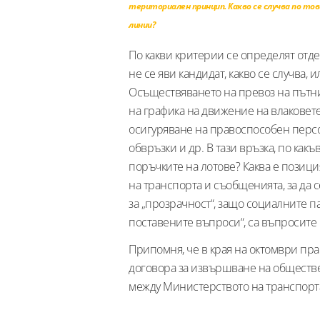
териториален принцип. Какво се случва по т
линии?
По какви критерии се определят отдел
не се яви кандидат, какво се случва,
Осъществяването на превоз на пътни
на графика на движение на влаковет
осигуряване на правоспособен персо
обвръзки и др. В тази връзка, по ка
поръчките на лотове? Каква е позици
на транспорта и съобщенията, за да
за „прозрачност“, защо социалните п
поставените въпроси“, са въпросите
Припомня, че в края на октомври пр
договора за извършване на обществе
между Министерството на транспорт