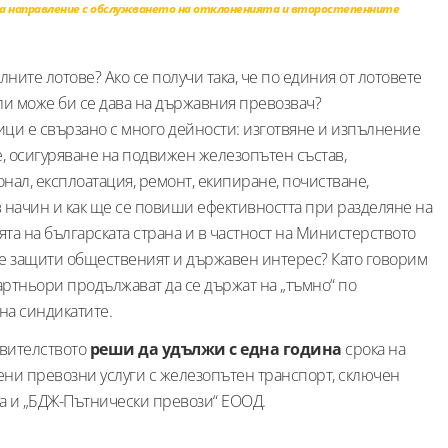
ова направление с обслужването на отклоненията и второстепенните
ните лотове? Ако се получи така, че по единия от лотовете
 или може би се дава на държавния превозвач?
ци е свързано с много дейности: изготвяне и изпълнение
е, осигуряване на подвижен железопътен състав,
нал, експлоатация, ремонт, екипиране, почистване,
къв начин и как ще се повиши ефективността при разделяне на
ята на българската страна и в частност на Министерството
 се защити общественият и държавен интерес? Като говорим
артньори продължават да се държат на „тъмно“ по
 на синдикатите.
авителството
реши да удължи с една година
срока на
ни превозни услуги с железопътен транспорт, сключен
а и „БДЖ-Пътнически превози“ ЕООД.