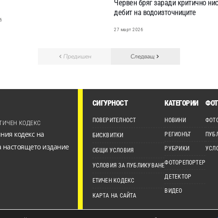
Червен бряг заради критично ни
дебит на водоизточниците
6
27 март 2026
Предишен
Следващ
СИГУРНОСТ
КАТЕГОРИИ
ФОТ
ПОВЕРИТЕЛНОСТ
НОВИНИ
ФОТ
ТИЧЕН КОДЕКС
ния кодекс на
РЕГИОНЪТ
ПУБ
БИСКВИТКИ
а настоящето издание
РУБРИКИ
УСЛ
ОБЩИ УСЛОВИЯ
ФОТОРЕПОРТЕР
УСЛОВИЯ ЗА ПУБЛИКУВАНЕ
ДЕТЕКТОР
ЕТИЧЕН КОДЕКС
ВИДЕО
КАРТА НА САЙТА