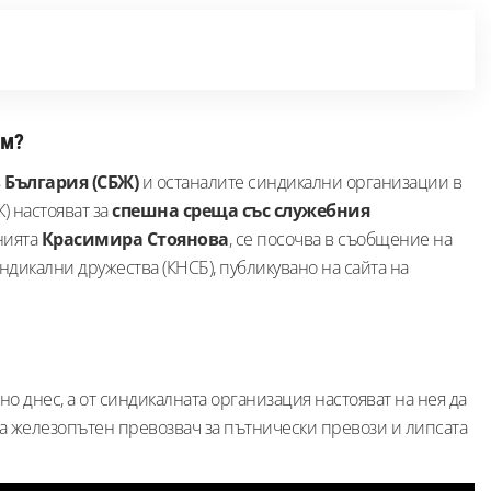
им?
 България (СБЖ)
и останалите синдикални организации в
 настояват за
спешна среща със служебния
нията
Красимира Стоянова
, се посочва в съобщение на
дикални дружества (КНСБ), публикувано на сайта на
но днес, а от синдикалната организация настояват на нея да
на железопътен превозвач за пътнически превози и липсата