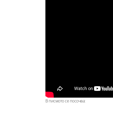
В писмото се посочва: