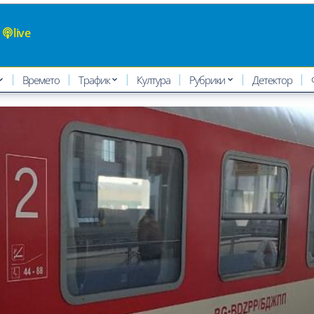
live
Времето
Трафик
Култура
Рубрики
Детектор