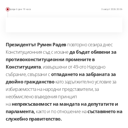
преди 6 дни 19 часа
3 август 2026 20:06
Президентът Румен Радев
повторно сезира днес
Конституционния съд с искане
да бъдат обявени за
противоконституционни промените в
Конституцията
, извършени от 49-ото Народно
събрание, свързани с
отпадането на забраната за
двойно гражданство
като задължително условие за
избираемостта на народни представители, за
необмислено въведения принцип
на
непрекъсваемост на мандата на депутатите и
парламента,
както и по отношение на
съставянето на
служебно правителство.