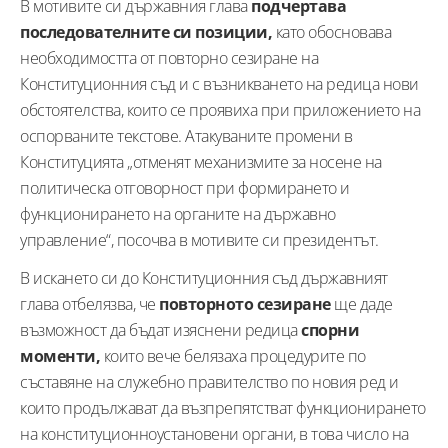
В мотивите си държавния глава
подчертава
последователните си позиции,
като обосновава
необходимостта от повторно сезиране на
Конституционния съд и с възникването на редица нови
обстоятелства, които се проявиха при приложението на
оспорваните текстове. Атакуваните промени в
Конституцията „отменят механизмите за носене на
политическа отговорност при формирането и
функционирането на органите на държавно
управление“, посочва в мотивите си президентът.
В искането си до Конституционния съд държавният
глава отбелязва, че
повторното сезиране
ще даде
възможност да бъдат изяснени редица
спорни
моменти,
които вече белязаха процедурите по
съставяне на служебно правителство по новия ред и
които продължават да възпрепятстват функционирането
на конституционноустановени органи, в това число на