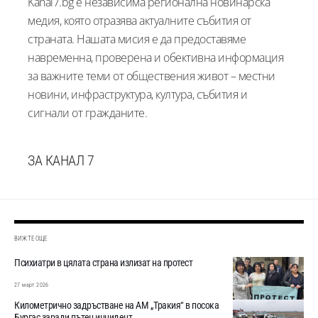
Kanal7.bg е независима регионална новинарска
медия, която отразява актуалните събития от
страната. Нашата мисия е да предоставяме
навременна, проверена и обективна информация
за важните теми от обществения живот – местни
новини, инфраструктура, култура, събития и
сигнали от гражданите.
ЗА КАНАЛ 7
ВИЖТЕ ОЩЕ
Психиатри в цялата страна излизат на протест
27 март 2026
Километрично задръстване на АМ „Тракия“ в посока
Бургас заради пътен инцидент