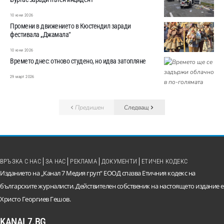
10 юни 2026
Промени в движението в Кюстендил заради
фестивала „Джамала“
10 юни 2026
Времето днес: отново студено, но идва затопляне
29 март 2026
Предишен
Следващ
ВРЪЗКА С НАС
ЗА НАС
РЕКЛАМА
ДОКУМЕНТИ
ЕТИЧЕН КОДЕКС
Изданието на „Канал 7 Медия груп“ ЕООД спазва Етичния кодекс на
българските журналисти. Действителен собственик на настоящето издание е
Христо Георгиев Гешов.
KANAL7.BG