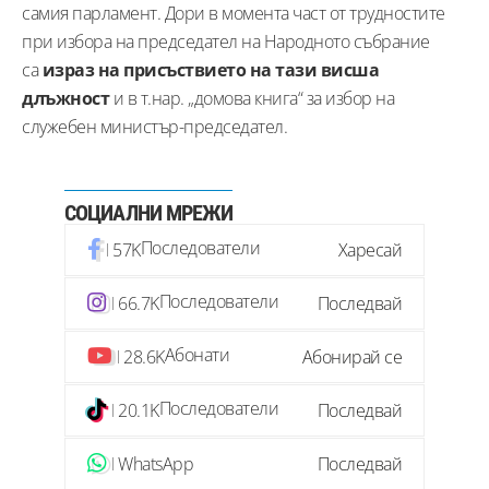
самия парламент. Дори в момента част от трудностите
при избора на председател на Народното събрание
са
израз на присъствието на тази висша
длъжност
и в т.нар. „домова книга“ за избор на
служебен министър-председател.
СОЦИАЛНИ МРЕЖИ
Последователи
57K
Харесай
Последователи
66.7K
Последвай
Абонати
28.6K
Абонирай се
Последователи
20.1K
Последвай
WhatsApp
Последвай