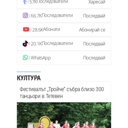
Последователи
57K
Харесай
Последователи
66.7K
Последвай
Абонати
28.6K
Абонирай се
Последователи
20.1K
Последвай
WhatsApp
Последвай
КУЛТУРА
Фестивалът „Тройче“ събра близо 300
танцьори в Тетевен