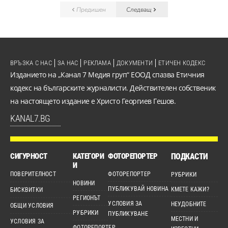
Предишен
Следващ
ВРЪЗКА С НАС
ЗА НАС
РЕКЛАМА
ДОКУМЕНТИ
ЕТИЧЕН КОДЕКС
Изданието на „Канал 7 Медия груп“ ЕООД спазва Етичния
кодекс на българските журналисти. Действителен собственик
на настоящето издание е Христо Георгиев Гешов.
KANAL7.BG
СИГУРНОСТ
КАТЕГОРИ
ФОТОРЕПОРТЕР
ПОДКАСТИ
И
ПОВЕРИТЕЛНОСТ
ФОТОРЕПОРТЕР
РУБРИКИ
НОВИНИ
ПУБЛИКУВАЙ НОВИНА
КМЕТЕ КАЖИ?
БИСКВИТКИ
РЕГИОНЪТ
УСЛОВИЯ ЗА
НЕУДОБНИТЕ
ОБЩИ УСЛОВИЯ
РУБРИКИ
ПУБЛИКУВАНЕ
МЕСТНИ И
УСЛОВИЯ ЗА
ФОТОРЕПОРТЕР