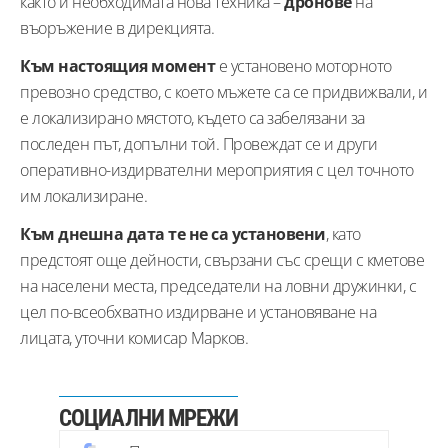
както и необходимата нова техника –
дронове
на
въоръжение в дирекцията.
Към настоящия момент
е установено моторното
превозно средство, с което мъжете са се придвижвали, и
е локализирано мястото, където са забелязани за
последен път, допълни той. Провеждат се и други
оперативно-издирвателни мероприятия с цел точното
им локализиране.
Към днешна дата те не са установени
, като
предстоят още дейности, свързани със срещи с кметове
на населени места, председатели на ловни дружинки, с
цел по-всеобхватно издирване и установяване на
лицата, уточни комисар Марков.
СОЦИАЛНИ МРЕЖИ