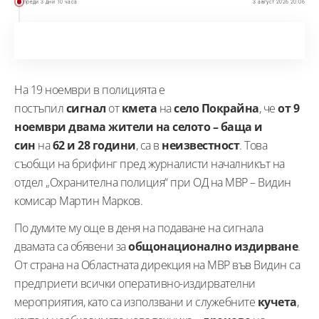
преди 3 дни 10 часа
3 август 2026 20:06
На 19 ноември в полицията е
постъпил
сигнал
от
кмета
на
село Покрайна
, че
от 9
ноември двама жители на селото – баща и
син
на
62 и 28 години
, са в
неизвестност
. Това
съобщи на брифинг пред журналисти началникът на
отдел „Охранителна полиция“ при ОД на МВР – Видин
комисар Мартин Марков.
По думите му още в деня на подаване на сигнала
двамата са обявени за
общонационално издирване
.
От страна на Областната дирекция на МВР във Видин са
предприети всички оперативно-издирвателни
мероприятия, като са използвани и служебните
кучета
,