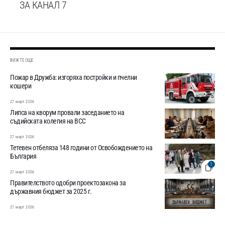
ЗА КАНАЛ 7
ВИЖТЕ ОЩЕ
Пожар в Дружба: изгоряха постройки и пчелни
кошери
27 март 2026
Липса на кворум провали заседанието на
съдийската колегия на ВСС
27 март 2026
Тетевен отбеляза 148 години от Освобождението на
България
1
27 март 2026
Правителството одобри проектозакона за
държавния бюджет за 2025 г.
27 март 2026