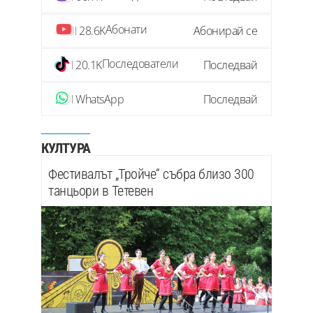
Абонати
28.6K
Абонирай се
Последователи
20.1K
Последвай
WhatsApp
Последвай
КУЛТУРА
Фестивалът „Тройче“ събра близо 300
танцьори в Тетевен