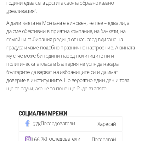
години едва сега достига своята образно казано
„реализация“.
А дали кмета на Монтана е виновен, че пее – едва ли, а
да сме обективни в приятна компания, на банкети, на
семейни събирания редица от нас, след вдигане на
градуса имаме подобно празнично настроение. А вината
му е, че може би години наред политиците ни и
политическата класа в България не успя да накара
българите да вярват на избраниците си и да имат
доверие в институциите. Но вероятно един ден и това
ще се случи, ако не то поне ще бъде възпято.
СОЦИАЛНИ МРЕЖИ
Последователи
57K
Харесай
Последователи
66.7K
Последвай