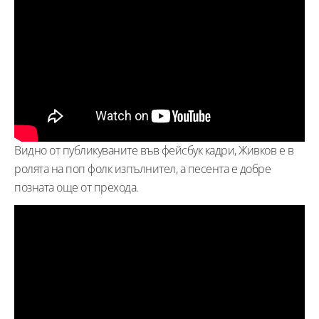
Видно от публикуваните във фейсбук кадри, Живков е в
ролята на поп фолк изпълнител, а песента е добре
позната още от прехода.