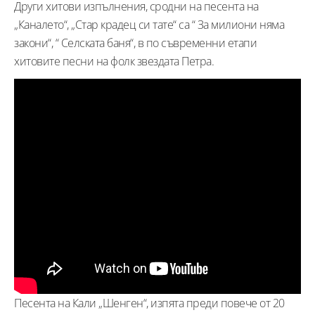
Други хитови изпълнения, сродни на песента на
„Каналето“, „Стар крадец си тате“ са “ За милиони няма
закони“, “ Селската баня“, в по съвременни етапи
хитовите песни на фолк звездата Петра.
Песента на Кали „Шенген“, изпята преди повече от 20