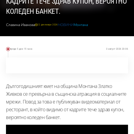
КАДРИТЕ ТЕЧЕ ЗДРАВ КУПОН, ВЕРОЯТНО
КОЛЕДЕН БАНКЕТ.
Славина Иванова
НОВИНИ
Монтана
22 декември 2024
преди 5 дни 15 часа
3 август 2026 20:06
Дългогодишният кмет на община Монтана Златко
Живков се превърна в същинска атракция в социалните
мрежи. Повод за това е публикуван видеоматериал от
ресторант, в който видимо от кадрите тече здрав купон,
вероятно коледен банкет.