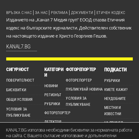
ВРЪЗКА С НАС
ЗА НАС
РЕКЛАМА
ДОКУМЕНТИ
ЕТИЧЕН КОДЕКС
Изданието на „Канал 7 Медия груп“ ЕООД спазва Етичния
кодекс на българските журналисти. Действителен собственик
на настоящето издание е Христо Георгиев Гешов.
KANAL7.BG
СИГУРНОСТ
КАТЕГОРИ
ФОТОРЕПОРТЕР
ПОДКАСТИ
И
ПОВЕРИТЕЛНОСТ
ФОТОРЕПОРТЕР
РУБРИКИ
НОВИНИ
ПУБЛИКУВАЙ НОВИНА
КМЕТЕ КАЖИ?
БИСКВИТКИ
РЕГИОНЪТ
УСЛОВИЯ ЗА
НЕУДОБНИТЕ
ОБЩИ УСЛОВИЯ
РУБРИКИ
ПУБЛИКУВАНЕ
МЕСТНИ И
УСЛОВИЯ ЗА
ФОТОРЕПОРТЕР
ИЗВЕСТНИ
ПУБЛИКУВАНЕ
ДЕТЕКТОР
НА ПРИЦЕЛ
ЕТИЧЕН КОДЕКС
KANAL7.BG използва необходими бисквитки за нормалната работа
ВИДЕО
КАРТА НА САЙТА
на сайта. С Вашето съгласие използваме и допълнителни