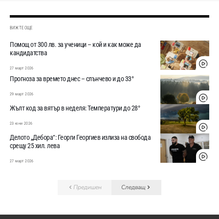
ВИЖТЕ ОЩЕ
Помощ от 300 лв. за ученици – кой и как може да
кандидатства
27 март 2026
Прогноза за времето днес – слънчево и до 33°
29 март 2026
Жълт код за вятър в неделя: Температури до 28°
23 юни 2026
Делото „Дебора“: Георги Георгиев излиза на свобода
срещу 25 хил. лева
27 март 2026
Предишен
Следващ