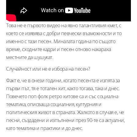
Това не е първото видео на явно талантливия кмет, с
което се изявява с добри певчески възможности и то
именно с тази песен. Миналата година по същото
време, сходните кадри и песен отново накараха
местните да шушукат.
Случайност или не е избора на песен?
Факт е, че в онези години, когато песента е изпята за
първи път, тя е тотален хит, както тогава, така и днес.
Повечето поп фолк ретро хитове са и със социална
тематика, описваща социалния, културния и
политическия живот в страната. Жалкото в случая е, че
песни, създадени и изпълнени през 90-те са актуални,
като тематика и практики и до днес.