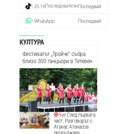
Последователи
20.1K
Последвай
WhatsApp
Последвай
КУЛТУРА
Фестивалът „Тройче“ събра
близо 300 танцьори в Тетевен
След първата
част: Разговорът с
Атанас Атанасов
продължава