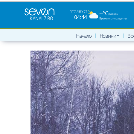
--°C
ПТ 7 АВГУСТ
ПЛЕВЕН
04:44
KANAL7.BG
Временно няма данни
Начало
Новини
Вр