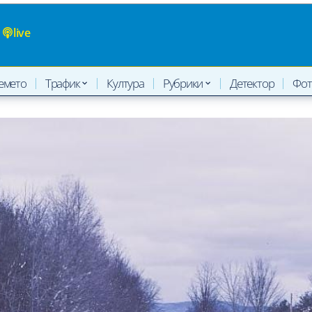
live
емето
Трафик
Култура
Рубрики
Детектор
Фот