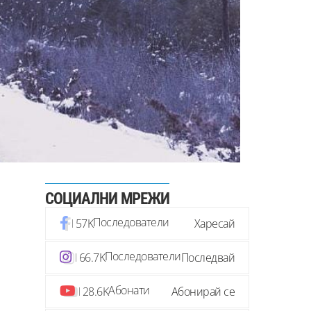
СОЦИАЛНИ МРЕЖИ
Последователи
57K
Харесай
Последователи
66.7K
Последвай
Абонати
28.6K
Абонирай се