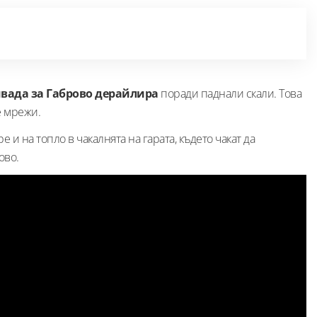
ивада за Габрово дерайлира
поради паднали скали. Това
е мрежи.
 и на топло в чакалнята на гарата, където чакат да
ово.