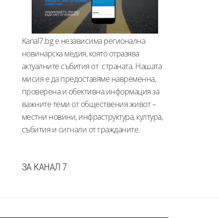
Kanal7.bg е независима регионална
новинарска медия, която отразява
актуалните събития от страната. Нашата
мисия е да предоставяме навременна,
проверена и обективна информация за
важните теми от обществения живот –
местни новини, инфраструктура, култура,
събития и сигнали от гражданите.
ЗА КАНАЛ 7