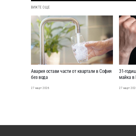
ВИЖТЕ ОЩЕ
Авария остави части от квартали в София
31-годиш
без вода
майка в 
27 март 2026
27 март 202