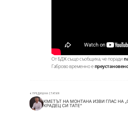
От БДЖ също съобщиха, че поради
п
Габрово временно е
преустановен
ПРЕДИШНА СТАТИЯ
КМЕТЪТ НА МОНТАНА ИЗВИ ГЛАС НА „
КРАДЕЦ СИ ТАТЕ“