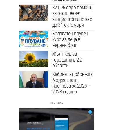
321,95 евро помощ
за отопление:
кандидатстването е
до 31 октомври
Безплатен плувен
курс за деца в
Червен бряг
Жълт код за
горещини в 22
области
Кабинетът обсъжда
бюджетната
прогноза за 2026–
2028 година
- РЕКЛАМА -