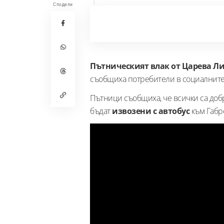
Сподели
Пътническият влак от Царева Л
съобщиха потребители в социалнит
Пътници съобщиха, че всички са добре
бъдат
извозени с автобус
към Габр