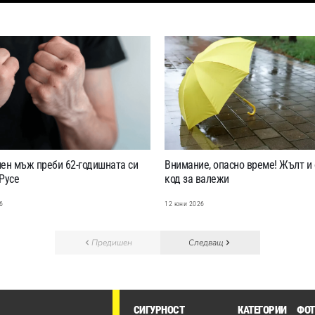
ен мъж преби 62-годишната си
Внимание, опасно време! Жълт и
Русе
код за валежи
6
12 юни 2026
Предишен
Следващ
СИГУРНОСТ
КАТЕГОРИИ
ФОТ