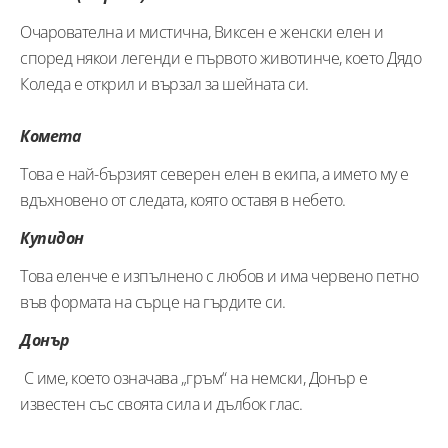
Очарователна и мистична, Виксен е женски елен и
според някои легенди е първото животинче, което Дядо
Коледа е открил и вързал за шейната си.
Комета
Това е най-бързият северен елен в екипа, а името му е
вдъхновено от следата, която оставя в небето.
Купидон
Това еленче е изпълнено с любов и има червено петно
във формата на сърце на гърдите си.
Донър
С име, което означава „гръм“ на немски, Донър е
известен със своята сила и дълбок глас.