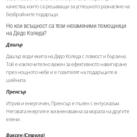
качества, които са решаващи за успешното разнасяне на
безбройните подаръци.
Но кои всъщност са тези незаменими помощници
на Дядо Коледа?
Дашър
Дашър води екипа на Дядо Коледа с ловкост и бързина.
Той е изключително важен за ефективното навигиране
през нощното небе и е пазителят на подаръците в
шейната.
Прeнсър
Игрив и енергичен, Пренсър е пълен с ентусиазъм.
Неговата енергия е жизненоважна за морала на другите
елени.
Виксен (Стрела)