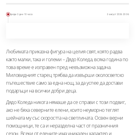
преди 3 дни 10 часа
3 август 2026 20:06
Любимата приказна фигура на целия свят, която радва
както малки, така и големи – Дядо Коледа, всяка година по
това време е изправен пред невъзможна задача.
Миловидният старец трябва да извърши околосветско
пътешествие само за една нощ, за да успее да достави
подаръци на всички добри деца.
Дядо Коледа никога нямаше да се справи с този подвиг,
ако не бяха северните елени, които неуморно теглят
шейната му със скоростта на светлината. Освен верни
помощници, те са и неразделна част от празничния
сезон. Всеки от елените има уникален характер и