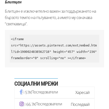
Блитцен
Блитцен е изключително важен за поддържането на
бързото темпо на пътуването, а името му означава
“светкавица”.
<iframe 
src="https://assets.pinterest.com/ext/embed.htm
l?id=1900024838562718" height="457" width="236" 
frameborder="0" scrolling="no" ></iframe>
СОЦИАЛНИ МРЕЖИ
Последователи
57K
Харесай
Последователи
66.7K
Последвай