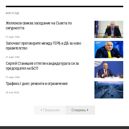
ВИЖТЕ ОЩЕ
Желязков свиква заседание на Съвета по
сигурността
27 март 2026
Започват преговорите между ГЕРБ и ДБ за ново
правителство
27 март 2026
Сергей Станишев оттегли кандидатурата си за
председател на БСП
27 март 2026
Трафикът днес: ремонти и ограничения
24 юли 2026
Предишен
Следващ