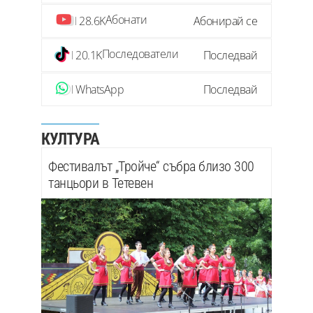
Абонати
28.6K
Абонирай се
Последователи
20.1K
Последвай
WhatsApp
Последвай
КУЛТУРА
Фестивалът „Тройче“ събра близо 300
танцьори в Тетевен