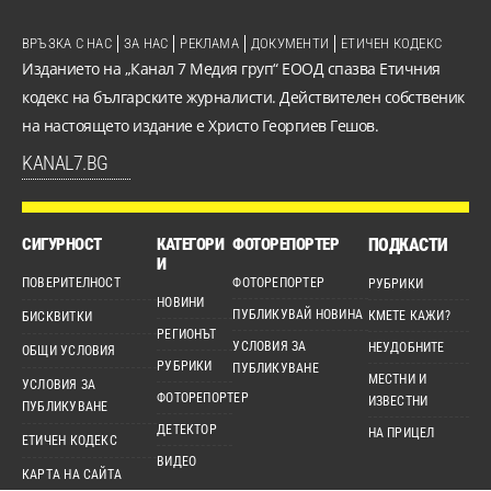
ВРЪЗКА С НАС
ЗА НАС
РЕКЛАМА
ДОКУМЕНТИ
ЕТИЧЕН КОДЕКС
Изданието на „Канал 7 Медия груп“ ЕООД спазва Етичния
кодекс на българските журналисти. Действителен собственик
на настоящето издание е Христо Георгиев Гешов.
KANAL7.BG
СИГУРНОСТ
КАТЕГОРИ
ФОТОРЕПОРТЕР
ПОДКАСТИ
И
ПОВЕРИТЕЛНОСТ
ФОТОРЕПОРТЕР
РУБРИКИ
НОВИНИ
ПУБЛИКУВАЙ НОВИНА
КМЕТЕ КАЖИ?
БИСКВИТКИ
РЕГИОНЪТ
УСЛОВИЯ ЗА
НЕУДОБНИТЕ
ОБЩИ УСЛОВИЯ
РУБРИКИ
ПУБЛИКУВАНЕ
МЕСТНИ И
УСЛОВИЯ ЗА
ФОТОРЕПОРТЕР
ИЗВЕСТНИ
ПУБЛИКУВАНЕ
ДЕТЕКТОР
НА ПРИЦЕЛ
ЕТИЧЕН КОДЕКС
ВИДЕО
КАРТА НА САЙТА