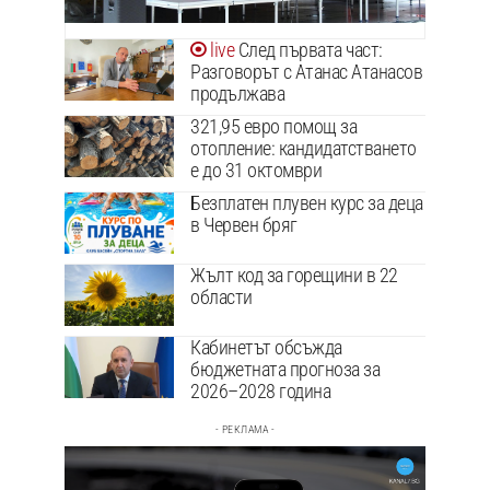
След първата част:
Разговорът с Атанас Атанасов
продължава
321,95 евро помощ за
отопление: кандидатстването
е до 31 октомври
Безплатен плувен курс за деца
в Червен бряг
Жълт код за горещини в 22
области
Кабинетът обсъжда
бюджетната прогноза за
2026–2028 година
- РЕКЛАМА -