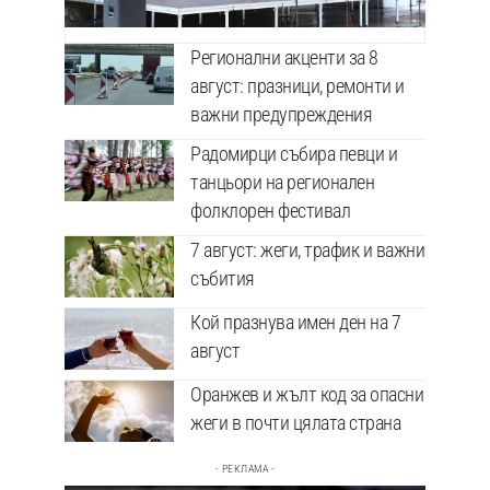
Регионални акценти за 8
август: празници, ремонти и
важни предупреждения
Радомирци събира певци и
танцьори на регионален
фолклорен фестивал
7 август: жеги, трафик и важни
събития
Кой празнува имен ден на 7
август
Оранжев и жълт код за опасни
жеги в почти цялата страна
- РЕКЛАМА -