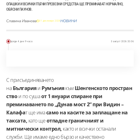
ОПАШКИ И ВСИЧКИ ПЪТНИ ПРЕВОЗНИ СРЕДСТВА ЩЕ ПРЕМИНАВАТ НОРМАЛНО,
ОБЯСНИ ПАУНОВ.
Славина Иванова
НОВИНИ
31 декември 2024
преди 4 дни 9 часа
3 август 2026 20:06
С присъединяването
на
България
и
Румъния
към
Шенгенското
простран
ство
и по суша
от 1 януари спиране при
преминаването по „Дунав мост 2“ при Видин –
Калафа
т ще има
само на касите за заплащане на
таксата,
като ще
отпадне граничният и
митнически контрол,
както и всички останали
служби. Ще имаме едно бързо и качествено