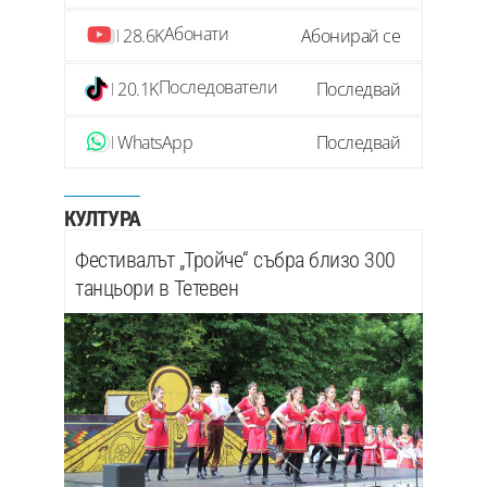
Абонати
28.6K
Абонирай се
Последователи
20.1K
Последвай
WhatsApp
Последвай
КУЛТУРА
Фестивалът „Тройче“ събра близо 300
танцьори в Тетевен