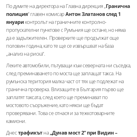
По думите на директора на Главна дирекция „
Гранична
полиция
“ главен комисар
Антон Златанов след 1
януари
контролът на граничните контролно-
пропускателни пунктове с Румъния ще остане, но няма
да е задължителен. Проверките ще продължат още
половин година, като те ще се извършват на база
„анализ на риска“.
Леките автомобили, пътуващи към северната ни съседка,
след преминаването по моста ще заплащат такса. На
румънска територия малка част от тях ще подлежат на
гранична проверка. Влизащите в България първо ще
заплатят таксата, след което ще преминават по
мостовото съоръжение, като някои ще бъдат
проверявани. Това се отнася и за тежкотоварните
камиони.
Днес
трафикът
на
„Дунав мост 2“ при Видин –