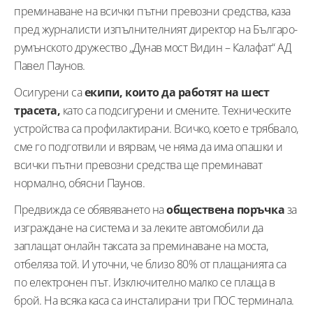
преминаване на всички пътни превозни средства, каза
пред журналисти изпълнителният директор на Българо-
румънското дружество „Дунав мост Видин – Калафат“ АД
Павел Паунов.
Осигурени са
екипи, които да работят на шест
трасета,
като са подсигурени и смените. Техническите
устройства са профилактирани. Всичко, което е трябвало,
сме го подготвили и вярвам, че няма да има опашки и
всички пътни превозни средства ще преминават
нормално, обясни Паунов.
Предвижда се обявяването на
обществена
поръчка
за
изграждане на система и за леките автомобили да
заплащат онлайн таксата за преминаване на моста,
отбеляза той. И уточни, че близо 80% от плащанията са
по електронен път. Изключително малко се плаща в
брой. На всяка каса са инсталирани три ПОС терминала.