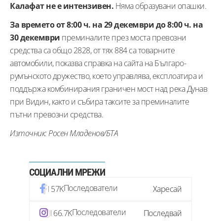
Калафат не е интензивен.
Няма образувани опашки.
За времето от 8:00 ч. на 29 декември до 8:00 ч. на
30 декември
преминалите през моста превозни
средства са общо 2828, от тях 884 са товарните
автомобили, показва справка на сайта на Българо-
румънското дружество, което управлява, експлоатира и
поддържа комбинирания граничен мост над река Дунав
при Видин, както и събира таксите за преминалите
пътни превозни средства.
Източник: Росен Младенов/БТА
СОЦИАЛНИ МРЕЖИ
Последователи
57K
Харесай
Последователи
66.7K
Последвай