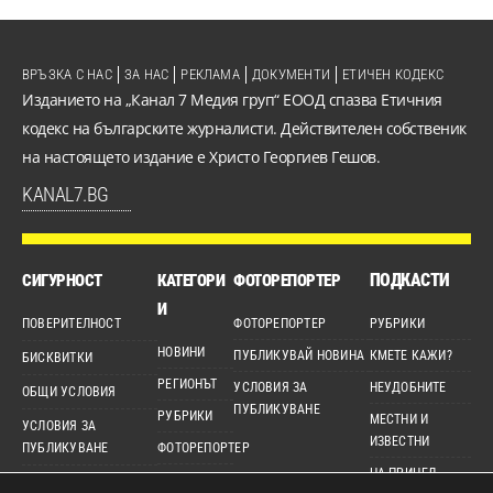
ВРЪЗКА С НАС
ЗА НАС
РЕКЛАМА
ДОКУМЕНТИ
ЕТИЧЕН КОДЕКС
Изданието на „Канал 7 Медия груп“ ЕООД спазва Етичния
кодекс на българските журналисти. Действителен собственик
на настоящето издание е Христо Георгиев Гешов.
KANAL7.BG
ПОДКАСТИ
СИГУРНОСТ
КАТЕГОРИ
ФОТОРЕПОРТЕР
И
ПОВЕРИТЕЛНОСТ
ФОТОРЕПОРТЕР
РУБРИКИ
НОВИНИ
ПУБЛИКУВАЙ НОВИНА
КМЕТЕ КАЖИ?
БИСКВИТКИ
РЕГИОНЪТ
УСЛОВИЯ ЗА
НЕУДОБНИТЕ
ОБЩИ УСЛОВИЯ
ПУБЛИКУВАНЕ
РУБРИКИ
МЕСТНИ И
УСЛОВИЯ ЗА
ИЗВЕСТНИ
ПУБЛИКУВАНЕ
ФОТОРЕПОРТЕР
НА ПРИЦЕЛ
ДЕТЕКТОР
ЕТИЧЕН КОДЕКС