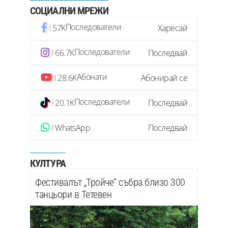
СОЦИАЛНИ МРЕЖИ
Последователи
57K
Харесай
Последователи
66.7K
Последвай
Абонати
28.6K
Абонирай се
Последователи
20.1K
Последвай
WhatsApp
Последвай
КУЛТУРА
Фестивалът „Тройче“ събра близо 300
танцьори в Тетевен