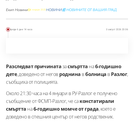
Екип Новини
НОВИНИ
📰 НОВИНИТЕ ОТ ВАШИЯ ГРАД
6 януари 2025
преди 6 дни 14 часа
3 август 2026 20:06
Разследват причината
за
смъртта
на
6-годишно
дете
, доведено от негов
роднина
в
болница
в
Разлог
,
съобщиха от полицията.
Около 21:30 часа на 4 януари в РУ-Разлог е получено
съобщение от ФСМП-Разлог, че са
констатирали
смъртта
на
6-годишно момче от града
, което е
доведено в спешния център от негов родственик.