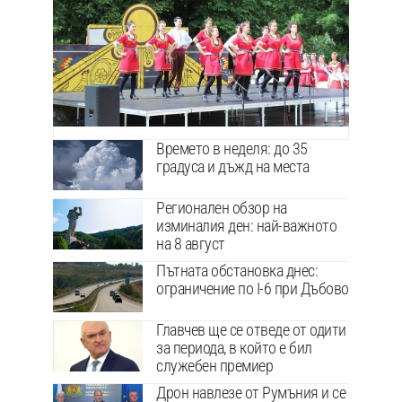
Времето в неделя: до 35
градуса и дъжд на места
Регионален обзор на
изминалия ден: най-важното
на 8 август
Пътната обстановка днес:
ограничение по I-6 при Дъбово
Главчев ще се отведе от одити
за периода, в който е бил
служебен премиер
Дрон навлезе от Румъния и се