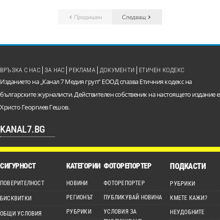
Предишен
Следващ
ВРЪЗКА С НАС
ЗА НАС
РЕКЛАМА
ДОКУМЕНТИ
ЕТИЧЕН КОДЕКС
Изданието на „Канал 7 Медия груп“ ЕООД спазва Етичния кодекс на
българските журналисти. Действителен собственик на настоящето издание е
Христо Георгиев Гешов.
KANAL7.BG
СИГУРНОСТ
КАТЕГОРИИ
ФОТОРЕПОРТЕР
ПОДКАСТИ
ПОВЕРИТЕЛНОСТ
НОВИНИ
ФОТОРЕПОРТЕР
РУБРИКИ
РЕГИОНЪТ
ПУБЛИКУВАЙ НОВИНА
КМЕТЕ КАЖИ?
БИСКВИТКИ
РУБРИКИ
УСЛОВИЯ ЗА
НЕУДОБНИТЕ
ОБЩИ УСЛОВИЯ