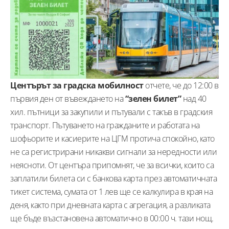
Центърът за градска мобилност
отчете, че до 12:00 в
първия ден от въвеждането на
“зелен билет”
над 40
хил. пътници за закупили и пътували с такъв в градския
транспорт. Пътуването на гражданите и работата на
шофьорите и касиерите на ЦГМ протича спокойно, като
не са регистрирани никакви сигнали за нередности или
неясноти. От центъра припомнят, че за всички, които са
заплатили билета си с банкова карта през автоматичната
тикет система, сумата от 1 лев ще се калкулира в края на
деня, както при дневната карта с агрегация, а разликата
ще бъде възстановена автоматично в 00:00 ч. тази нощ.