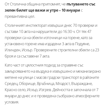
От Столична община припомнят, че
пътуването със
зелен билет ще важи и утре – 10 януари
с
превантивна цел.
Столичният инспекторат извърши днес 70 проверки и
състави 10 акта на нарушители до 16:30 ч. От тях 47
проверки са на обекти източници на горене, като за
установено горене има издадени 3 акта в Подуяне,
Илинден, Искър. Проверените строителни обекти са 23
броя и са съставени 7 акта.
Като част от цялостния подход за справяне със
замърсяването на въздуха е извършено и механизирано
метене на улици с масов градски транспорт в районите
Средец, Оборище, Връбница, Младост, Възраждане,
Красно село, Искър, Изгрев. Дейността е започнала от 7
януари до днес и е проведена съобразно атмосферните
условия.