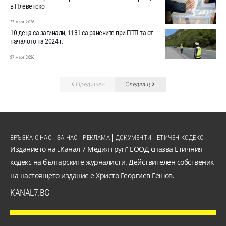
в Плевенско
27 март 2026
10 деца са загинали, 1131 са ранените при ПТП-та от
началото на 2024 г.
27 март 2026
Предишен
Следващ
ВРЪЗКА С НАС
ЗА НАС
РЕКЛАМА
ДОКУМЕНТИ
ЕТИЧЕН КОДЕКС
Изданието на „Канал 7 Медия груп“ ЕООД спазва Етичния
кодекс на българските журналисти. Действителен собственик
на настоящето издание е Христо Георгиев Гешов.
KANAL7.BG