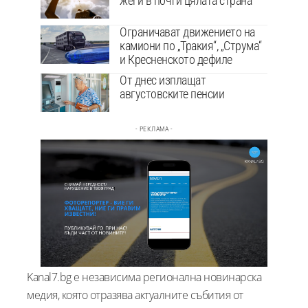
жеги в почти цялата страна
Ограничават движението на
камиони по „Тракия“, „Струма“
и Кресненското дефиле
От днес изплащат
августовските пенсии
- РЕКЛАМА -
Kanal7.bg е независима регионална новинарска
медия, която отразява актуалните събития от