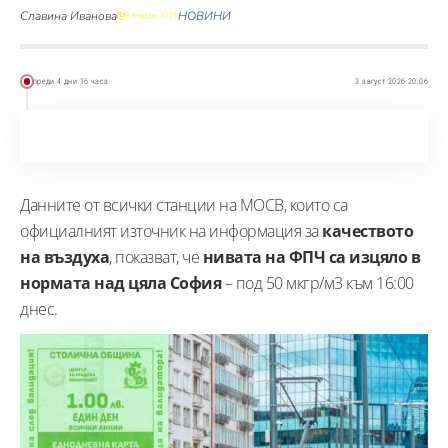
Славина Иванова
НОВИНИ
9 януари 2025
преди 4 дни 16 часа
3 август 2026 20:06
Данните от всички станции на МОСВ, които са
официалният източник на информация за
качеството
на въздуха
, показват, че
нивата на ФПЧ са изцяло в
нормата над цяла София
– под 50 мкгр/м3 към 16:00
днес.