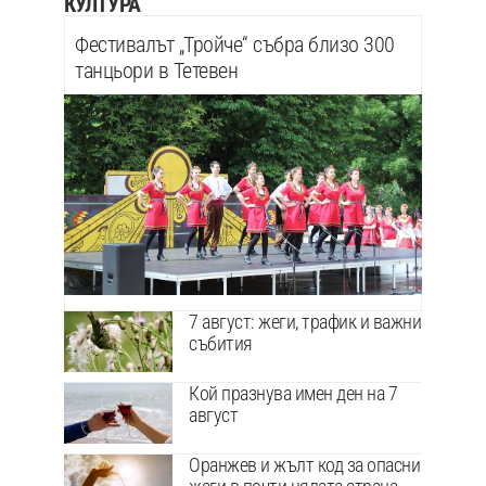
КУЛТУРА
Фестивалът „Тройче“ събра близо 300
танцьори в Тетевен
7 август: жеги, трафик и важни
събития
Кой празнува имен ден на 7
август
Оранжев и жълт код за опасни