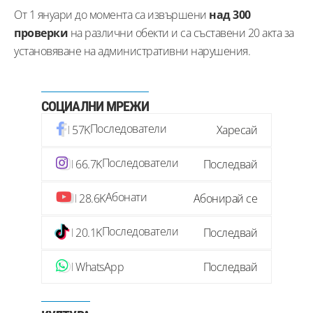
От 1 януари до момента са извършени
над 300
проверки
на различни обекти и са съставени 20 акта за
установяване на административни нарушения.
СОЦИАЛНИ МРЕЖИ
Последователи
57K
Харесай
Последователи
66.7K
Последвай
Абонати
28.6K
Абонирай се
Последователи
20.1K
Последвай
WhatsApp
Последвай