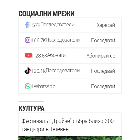
СОЦИАЛНИ МРЕЖИ
Последователи
57K
Харесай
Последователи
66.7K
Последвай
Абонати
28.6K
Абонирай се
Последователи
20.1K
Последвай
WhatsApp
Последвай
КУЛТУРА
Фестивалът „Тройче“ събра близо 300
танцьори в Тетевен