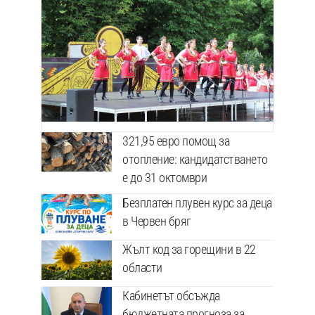
321,95 евро помощ за
отопление: кандидатстването
е до 31 октомври
Безплатен плувен курс за деца
в Червен бряг
Жълт код за горещини в 22
области
Кабинетът обсъжда
бюджетната прогноза за