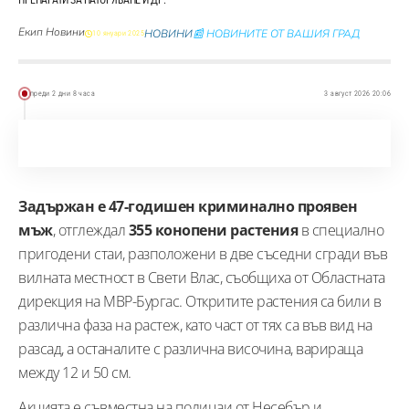
Екип Новини
НОВИНИ
📰 НОВИНИТЕ ОТ ВАШИЯ ГРАД
10 януари 2025
преди 2 дни 8 часа
3 август 2026 20:06
Задържан е 47-годишен криминално проявен
мъж
, отглеждал
355 конопени растения
в специално
пригодени стаи, разположени в две съседни сгради във
вилната местност в Свети Влас, съобщиха от Областната
дирекция на МВР-Бургас. Откритите растения са били в
различна фаза на растеж, като част от тях са във вид на
разсад, а останалите с различна височина, варираща
между 12 и 50 см.
Акцията е съвместна на полицаи от Несебър и