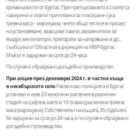
криминалисти от Бургас. При претърсването в стаите са
намерени и иззети приготвена за пласиране суха
тревна маса – марихуана, чието общо тегло е в процес
на установяване, кварцови лампи, овлажнители за
въздух, вентилатори, препарати за наторяване и др.,
съобщиха от Областната дирекция на МВР-Бургас.
Мъжът е задържан за срок до 24 часа.
По случая е образувано досъдебно производство.
При акция през декември 2024 г. в частна къща
в несебърското село
Раковсково полицията в Бургас
установи и иззе 23 конопени растения в различен
стадий на цъфтеж, както и 10 грама суха зелена тревна
маса (марихуана). Собственикът на къщата, 35-годишен,
бе задържан за срок до 24 часа, а по случая е образувано
досъдебно производство.