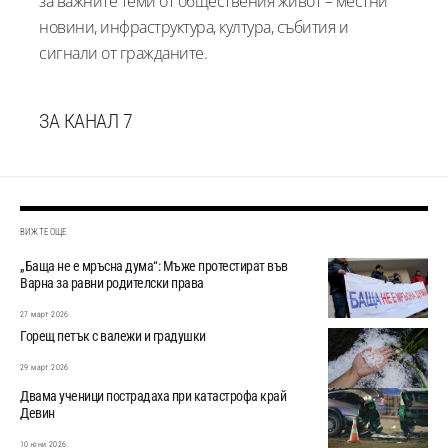
за важните теми от обществения живот – местни
новини, инфраструктура, култура, събития и
сигнали от гражданите.
ЗА КАНАЛ 7
ВИЖТЕ ОЩЕ
„Баща не е мръсна дума“: Мъже протестират във
Варна за равни родителски права
27 март 2026
Горещ петък с валежи и градушки
29 март 2026
Двама ученици пострадаха при катастрофа край
Девин
10 юни 2026