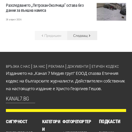
Разследването „Петрохан-Околчица” остава без
данни за външна намеса
28 април 2026
Предишен
Следващ
ВРЪЗКА С НАС
ЗА НАС
РЕКЛАМА
ДОКУМЕНТИ
ЕТИЧЕН КОДЕКС
Изданието на „Канал 7 Медия груп“ ЕООД спазва Етичния
кодекс на българските журналисти. Действителен собственик
на настоящето издание е Христо Георгиев Гешов.
KANAL7.BG
ПОДКАСТИ
СИГУРНОСТ
КАТЕГОРИ
ФОТОРЕПОРТЕР
И