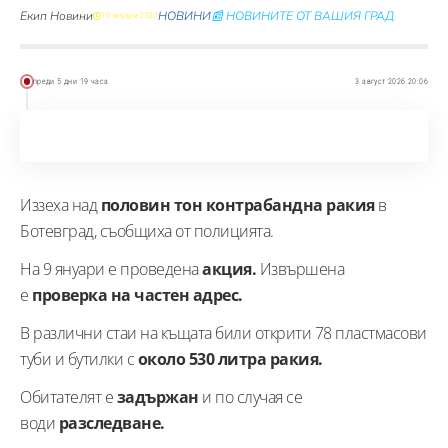
Екип Новини
НОВИНИ
📰 НОВИНИТЕ ОТ ВАШИЯ ГРАД
10 януари 2025
преди 5 дни 19 часа
3 август 2026 20:06
Иззеха над
половин тон контрабандна ракия
в
Ботевград, съобщиха от полицията.
На 9 януари е проведена
акция.
Извършена
е
проверка на частен адрес.
В различни стаи на къщата били открити 78 пластмасови
туби и бутилки с
около 530 литра ракия.
Обитателят е
задържан
и по случая се
води
разследване.