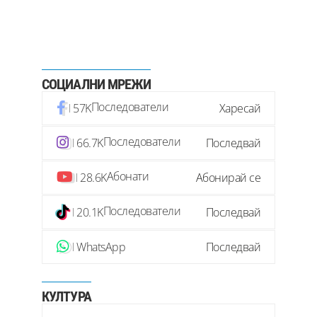
ОД н
СОЦИАЛНИ МРЕЖИ
Последователи
57K
Харесай
Последователи
66.7K
Последвай
Абонати
28.6K
Абонирай се
Последователи
20.1K
Последвай
WhatsApp
Последвай
КУЛТУРА