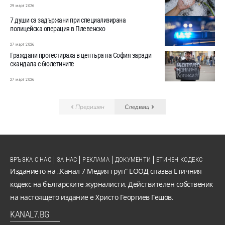
29 март 2026
7 души са задържани при специализирана
полицейска операция в Плевенско
27 март 2026
Граждани протестираха в центъра на София заради
скандала с бюлетините
27 март 2026
Предишен
Следващ
ВРЪЗКА С НАС
ЗА НАС
РЕКЛАМА
ДОКУМЕНТИ
ЕТИЧЕН КОДЕКС
Изданието на „Канал 7 Медия груп“ ЕООД спазва Етичния
кодекс на българските журналисти. Действителен собственик
на настоящето издание е Христо Георгиев Гешов.
KANAL7.BG