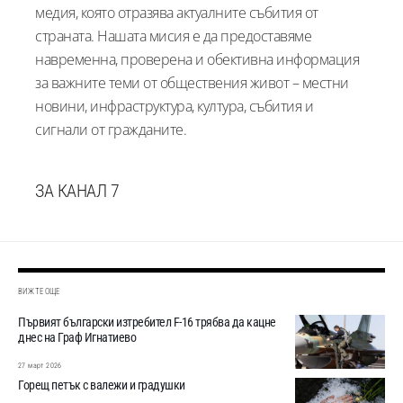
медия, която отразява актуалните събития от
страната. Нашата мисия е да предоставяме
навременна, проверена и обективна информация
за важните теми от обществения живот – местни
новини, инфраструктура, култура, събития и
сигнали от гражданите.
ЗА КАНАЛ 7
ВИЖТЕ ОЩЕ
Първият български изтребител F-16 трябва да кацне
днес на Граф Игнатиево
27 март 2026
Горещ петък с валежи и градушки