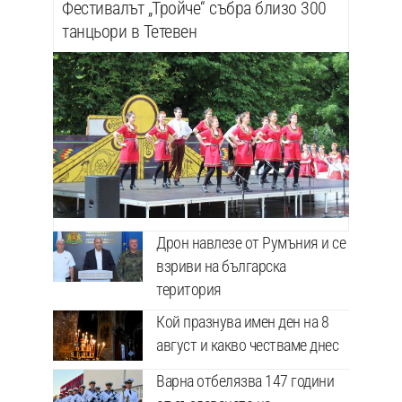
Фестивалът „Тройче“ събра близо 300
танцьори в Тетевен
Дрон навлезе от Румъния и се
взриви на българска
територия
Кой празнува имен ден на 8
август и какво честваме днес
Варна отбелязва 147 години