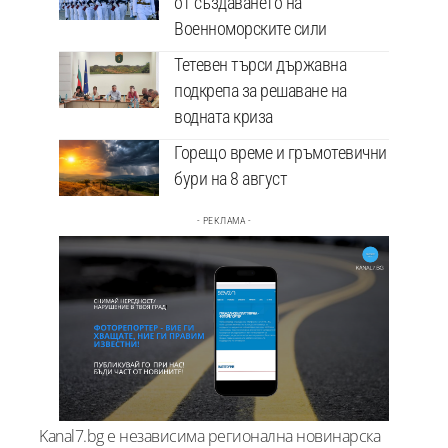
от създаването на
Военноморските сили
Тетевен търси държавна
подкрепа за решаване на
водната криза
Горещо време и гръмотевични
бури на 8 август
- РЕКЛАМА -
Kanal7.bg е независима регионална новинарска