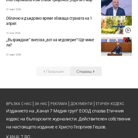
27 март 2026
Облачно и дъждовно време обхваща страната на 1
април
12 юни 2026
„Възраждане“ внесоха „вот на недоверие“! Ще мине
ли?
27 март 2026
Предишен
Следващ
ВРЪЗКА С НАС
ЗА НАС
РЕКЛАМА
ДОКУМЕНТИ
ЕТИЧЕН КОДЕКС
Изданието на „Канал 7 Медия груп“ ЕООД спазва Етичния
кодекс на българските журналисти. Действителен собственик
на настоящето издание е Христо Георгиев Гешов.
KANAL7.BG