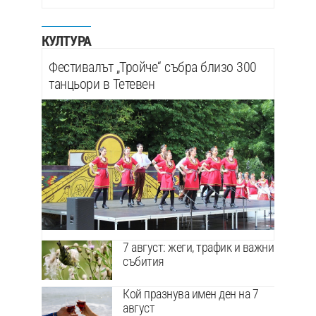
КУЛТУРА
Фестивалът „Тройче“ събра близо 300
танцьори в Тетевен
7 август: жеги, трафик и важни
събития
Кой празнува имен ден на 7
август