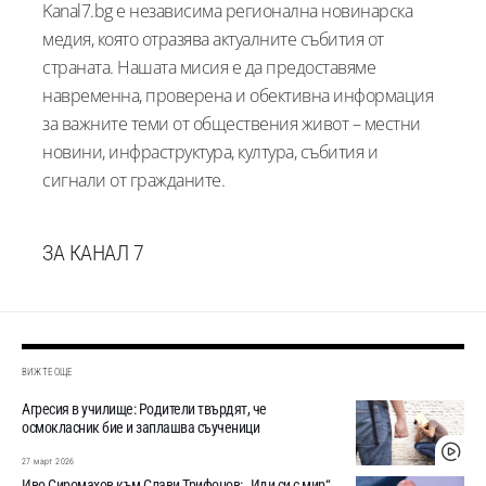
Kanal7.bg е независима регионална новинарска
медия, която отразява актуалните събития от
страната. Нашата мисия е да предоставяме
навременна, проверена и обективна информация
за важните теми от обществения живот – местни
новини, инфраструктура, култура, събития и
сигнали от гражданите.
ЗА КАНАЛ 7
ВИЖТЕ ОЩЕ
Агресия в училище: Родители твърдят, че
осмокласник бие и заплашва съученици
27 март 2026
Иво Сиромахов към Слави Трифонов: „Иди си с мир“