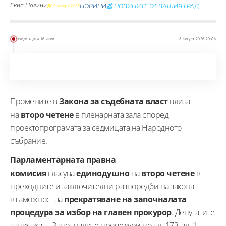
Екип Новини
НОВИНИ
📰 НОВИНИТЕ ОТ ВАШИЯ ГРАД
15 януари 2025
преди 4 дни 16 часа
3 август 2026 20:06
Промените в
Закона за съдебната власт
влизат
на
второ
четене
в пленарната зала според
проектопрограмата за седмицата на Народното
събрание.
Парламентарната правна
комисия
гласува
единодушно
на
второ четене
в
преходните и заключителни разпоредби на закона
възможност за
прекратяване на започналата
процедура за избор на главен прокурор
. Депутатите
записаха – „Започналите процедури по чл. 173, ал. 1,