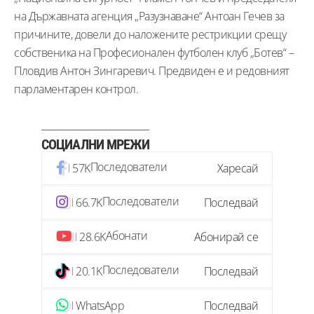
на Държавната агенция „Разузнаване“ Антоан Гечев за
причините, довели до наложените рестрикции срещу
собственика на Професионален футболен клуб „Ботев“ –
Пловдив Антон Зингаревич. Предвиден е и редовният
парламентарен контрол.
СОЦИАЛНИ МРЕЖИ
Последователи
57K
Харесай
Последователи
66.7K
Последвай
Абонати
28.6K
Абонирай се
Последователи
20.1K
Последвай
WhatsApp
Последвай