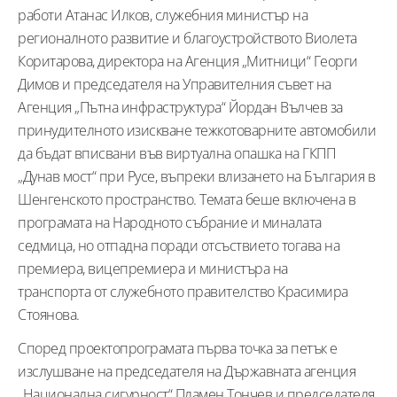
работи Атанас Илков, служебния министър на
регионалното развитие и благоустройството Виолета
Коритарова, директора на Агенция „Митници“ Георги
Димов и председателя на Управителния съвет на
Агенция „Пътна инфраструктура“ Йордан Вълчев за
принудителното изискване тежкотоварните автомобили
да бъдат вписвани във виртуална опашка на ГКПП
„Дунав мост“ при Русе, въпреки влизането на България в
Шенгенското пространство. Темата беше включена в
програмата на Народното събрание и миналата
седмица, но отпадна поради отсъствието тогава на
премиера, вицепремиера и министъра на
транспорта от служебното правителство Красимира
Стоянова.
Според проектопрограмата първа точка за петък е
изслушване на председателя на Държавната агенция
„Национална сигурност“ Пламен Тончев и председателя