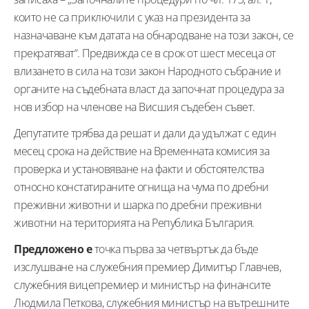
които не са приключили с указ на президента за
назначаване към датата на обнародване на този закон, се
прекратяват“. Предвижда се в срок от шест месеца от
влизането в сила на този закон Народното събрание и
органите на съдебната власт да започнат процедура за
нов избор на членове на Висшия съдебен съвет.
Депутатите трябва да решат и дали да удължат с един
месец срока на действие на Временната комисия за
проверка и установяване на факти и обстоятелства
относно констатираните огнища на чума по дребни
преживни животни и шарка по дребни преживни
животни на територията на Република България.
Предложено е
точка първа за четвъртък да бъде
изслушване на служебния премиер Димитър Главчев,
служебния вицепремиер и министър на финансите
Людмила Петкова, служебния министър на вътрешните