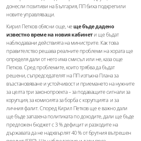
донесли позитиви на България, ПП биха подкрепили
новите управляващи.
Кирил Петков обясни още, че
ще бъде дадено
известно време на новия кабинет
и ще бъдат
наблюдавани действията на министрите. Как това
правителство решава реалните проблеми на хората ще
определя дали от него има смисъл или не, каза още
Петков. Сред проблемите, които трябва да бъдат
решени, съпредседателят на ПП изтъкна Плана за
възстановяване и устойчивост и приемането на нужните
за целта три законопроекта – за подаващите сигнали за
корупция, за комисията за борба с корупцията и за
личния фалит. Според Кирил Петков ще е важно дали
ще бъде запазена политиката по доходите, дали ще бъде
предложен бюджет с 3 % дефицит и разходите на
държавата да не надхвърлят 40 % от брутния вътрешен