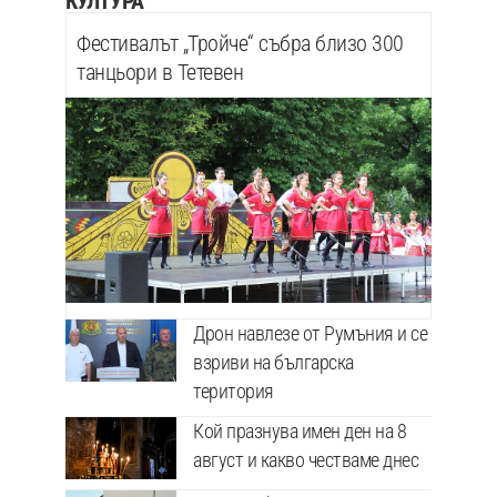
КУЛТУРА
Фестивалът „Тройче“ събра близо 300
танцьори в Тетевен
Дрон навлезе от Румъния и се
взриви на българска
територия
Кой празнува имен ден на 8
август и какво честваме днес