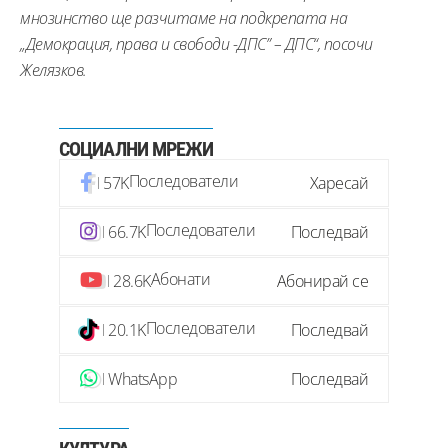
мнозинство ще разчитаме на подкрепата на
„Демокрация, права и свободи -ДПС” – ДПС“, посочи
Желязков.
СОЦИАЛНИ МРЕЖИ
Последователи
57K
Харесай
Последователи
66.7K
Последвай
Абонати
28.6K
Абонирай се
Последователи
20.1K
Последвай
WhatsApp
Последвай