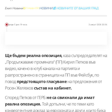
Екип Новини
НОВИНИ
📰 НОВИНИТЕ ОТ ВАШИЯ ГРАД
15 януари 2025
преди 5 дни 19 часа
3 август 2026 20:06
Ще бъдем реална опозиция,
каза съпредседателят на
„Продължаваме промяната“ (ПП) Кирил Петков във
видео, качено в ютуб канала на партията и
разпространено в страницата на ПП във Фейсбук, по
повод
предстоящото гласуване
на предложения от
Росен Желязков
състав на кабинет.
Според Петков от ГЕРБ
не са свикнали да имат
реална опозиция.
Той допълни, че по теми като
конвергентния доклад за еврозоната и други, които биха