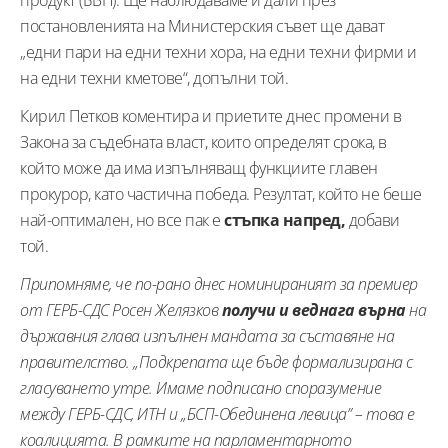
продукт (БВП). Ще наблюдаваме и дали през
постановленията на Министерския съвет ще дават
„едни пари на едни техни хора, на едни техни фирми и
на едни техни кметове“, допълни той.
Кирил Петков коментира и приетите днес промени в
Закона за съдебната власт, които определят срока, в
който може да има изпълняващ функциите главен
прокурор, като частична победа. Резултат, който не беше
най-оптимален, но все пак е
стъпка напред,
добави
той.
Припомняме, че по-рано днес номинираният за премиер
от ГЕРБ-СДС Росен Желязков
получи и веднага върна
на
държавния глава изпълнен мандата за съставяне на
правителство. „Подкрепата ще бъде формализирана с
гласуването утре. Имаме подписано споразумение
между ГЕРБ-СДС, ИТН и „БСП-Обединена левица” – това е
коалицията. В рамките на парламентарното