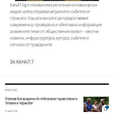
Kanal7.bg е независима регионална новинарска
медия, която отразява актуалните събития от
страната. Нашата мисия е да предоставяме
навременна, проверена и обективна информация
за важните теми от обществения живот – местни
новини, инфраструктура, култура, събития и
сигнали от гражданите.
ЗА КАНАЛ 7
ВИЖТЕ ОЩЕ
Успение Богородично бе отбелязано тържествено в
Тетевен и Черни Вит
1
27 март 2026