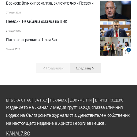
Борисов: Всички прекалиха, включително и Пеевски
27 март 2026
Пеевски: Незабавна оставка на ЦИК
27 март 2026
Патронен празник в Черни Вит
19 май 2026
1
Предишен
Следващ
ВРЪЗКА С НАС
ЗА НАС
РЕКЛАМА
ДОКУМЕНТИ
ЕТИЧЕН КОДЕКС
Изданието на „Канал 7 Медия груп“ ЕООД спазва Етичния
кодекс на българските журналисти. Действителен собственик
на настоящето издание е Христо Георгиев Гешов.
KANAL7.BG