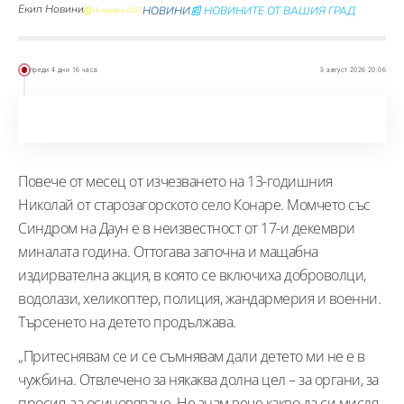
Екип Новини
НОВИНИ
📰 НОВИНИТЕ ОТ ВАШИЯ ГРАД
18 януари 2025
преди 4 дни 16 часа
3 август 2026 20:06
Повече от месец от изчезването на 13-годишния
Николай от старозагорското село Конаре. Момчето със
Синдром на Даун е в неизвестност от 17-и декември
миналата година. Оттогава започна и мащабна
издирвателна акция, в която се включиха доброволци,
водолази, хеликоптер, полиция, жандармерия и военни.
Търсенето на детето продължава.
„Притеснявам се и се съмнявам дали детето ми не е в
чужбина. Отвлечено за някаква долна цел – за органи, за
просия, за осиновяване. Не знам вече какво да си мисля.