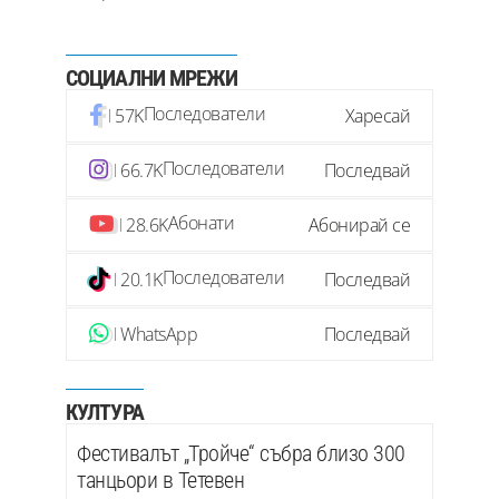
СОЦИАЛНИ МРЕЖИ
Последователи
57K
Харесай
Последователи
66.7K
Последвай
Абонати
28.6K
Абонирай се
Последователи
20.1K
Последвай
WhatsApp
Последвай
КУЛТУРА
Фестивалът „Тройче“ събра близо 300
танцьори в Тетевен