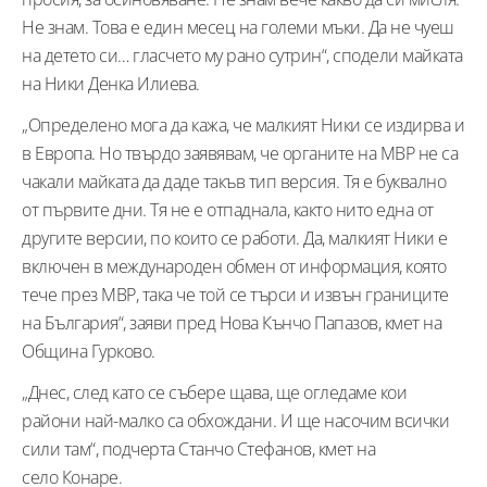
Не знам. Това е един месец на големи мъки. Да не чуеш
на детето си… гласчето му рано сутрин“, сподели майката
на Ники Денка Илиева.
„Определено мога да кажа, че малкият Ники се издирва и
в Европа. Но твърдо заявявам, че органите на МВР не са
чакали майката да даде такъв тип версия. Тя е буквално
от първите дни. Тя не е отпаднала, както нито една от
другите версии, по които се работи. Да, малкият Ники е
включен в международен обмен от информация, която
тече през МВР, така че той се търси и извън границите
на България“, заяви пред Нова Кънчо Папазов, кмет на
Община Гурково.
„Днес, след като се събере щава, ще огледаме кои
райони най-малко са обхождани. И ще насочим всички
сили там“, подчерта Станчо Стефанов, кмет на
село Конаре.