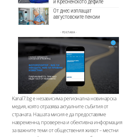
и Кресненското дефиле
От днес изплащат
августовските пенсии
- РЕКЛАМА -
Kanal7.bg е независима регионална новинарска
медия, която отразява актуалните събития от
страната. Нашата мисия е да предоставяме
навременна, проверена и обективна информация
за важните теми от обществения живот – местни