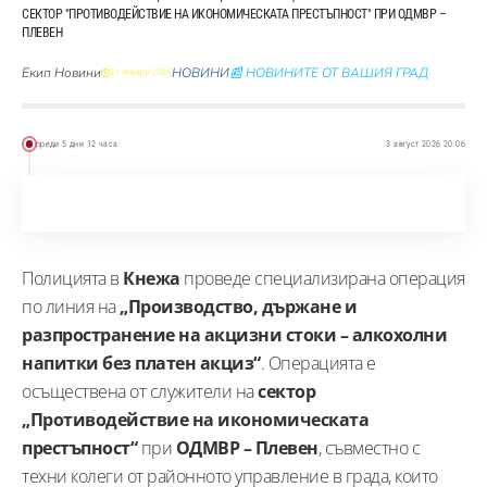
СЕКТОР "ПРОТИВОДЕЙСТВИЕ НА ИКОНОМИЧЕСКАТА ПРЕСТЪПНОСТ" ПРИ ОДМВР –
ПЛЕВЕН
Екип Новини
НОВИНИ
📰 НОВИНИТЕ ОТ ВАШИЯ ГРАД
21 януари 2025
преди 5 дни 12 часа
3 август 2026 20:06
Полицията в
Кнежа
проведе специализирана операция
по линия на
„Производство, държане и
разпространение на акцизни стоки – алкохолни
напитки без платен акциз“
. Операцията е
осъществена от служители на
сектор
„Противодействие на икономическата
престъпност“
при
ОДМВР – Плевен
, съвместно с
техни колеги от районното управление в града, които