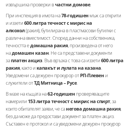
извършиха проверки в
частни домове
.
При инспекция в имота на
78-годишен
мъж са открити
и иззети
600 литра течност с мирис на
алкохол
(ракия), бутилирана в пластмасови бутилки с
различна вместимост. Според данни на собственика,
течността е
домашна ракия
, произведена от него
на
домашен казан
. Не са представени документи
за
платен акциз
. Във връзка с това са иззети
600 литра
ракия
, както и
капакът и лулата на казана
.
Уведомени са дежурен прокурор от
РП-Плевен
и
служители от
ТД Митница – Русе
.
В мазе на къщата на
62-годишен
проверяващите
намерили
153 литра течност с мирис на спирт
, за
които обитателят заяви, че са
негова домашна ракия
,
без да може да предостави документ за платен акциз.
Съставен е протокол и са уведомени дежурен прокурор