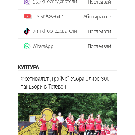
Последователи
66.7K
Последвай
Абонати
28.6K
Абонирай се
Последователи
20.1K
Последвай
WhatsApp
Последвай
КУЛТУРА
Фестивалът „Тройче“ събра близо 300
танцьори в Тетевен