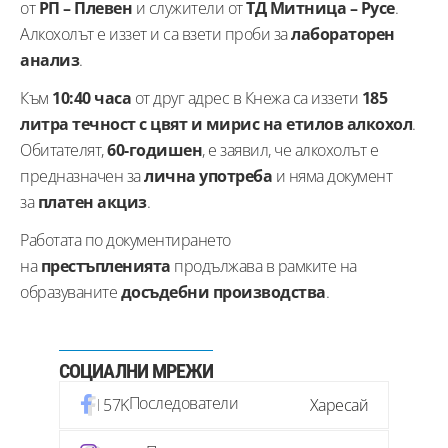
от
РП – Плевен
и служители от
ТД Митница – Русе
.
Алкохолът е иззет и са взети проби за
лабораторен
анализ
.
Към
10:40 часа
от друг адрес в Кнежа са иззети
185
литра течност с цвят и мирис на етилов алкохол
.
Обитателят,
60-годишен
, е заявил, че алкохолът е
предназначен за
лична употреба
и няма документ
за
платен акциз
.
Работата по документирането
на
престъпленията
продължава в рамките на
образуваните
досъдебни производства
.
СОЦИАЛНИ МРЕЖИ
Последователи
57K
Харесай