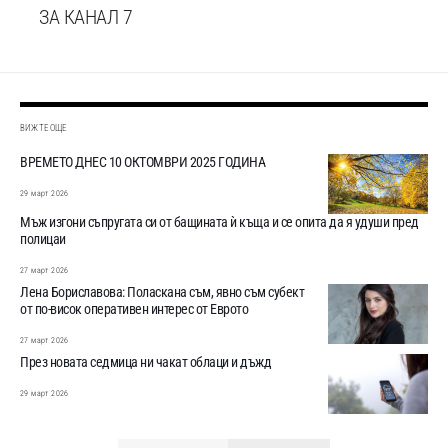
ЗА КАНАЛ 7
ВИЖТЕ ОЩЕ
ВРЕМЕТО ДНЕС 10 ОКТОМВРИ 2025 ГОДИНА
29 март 2026
Мъж изгони съпругата си от бащината ѝ къща и се опита да я удуши пред
полицаи
27 март 2026
Лена Бориславова: Поласкана съм, явно съм субект
от по-висок оперативен интерес от Еврото
27 март 2026
През новата седмица ни чакат облаци и дъжд
29 март 2026