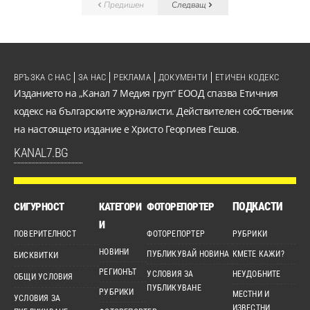
Предишен
Следващ
ВРЪЗКА С НАС
ЗА НАС
РЕКЛАМА
ДОКУМЕНТИ
ЕТИЧЕН КОДЕКС
Изданието на „Канал 7 Медия груп“ ЕООД спазва Етичния
кодекс на българските журналисти. Действителен собственик
на настоящето издание е Христо Георгиев Гешов.
KANAL7.BG
ПОДКАСТИ
СИГУРНОСТ
КАТЕГОРИ
ФОТОРЕПОРТЕР
И
ПОВЕРИТЕЛНОСТ
ФОТОРЕПОРТЕР
РУБРИКИ
НОВИНИ
ПУБЛИКУВАЙ НОВИНА
КМЕТЕ КАЖИ?
БИСКВИТКИ
РЕГИОНЪТ
УСЛОВИЯ ЗА
НЕУДОБНИТЕ
ОБЩИ УСЛОВИЯ
ПУБЛИКУВАНЕ
РУБРИКИ
МЕСТНИ И
УСЛОВИЯ ЗА
ИЗВЕСТНИ