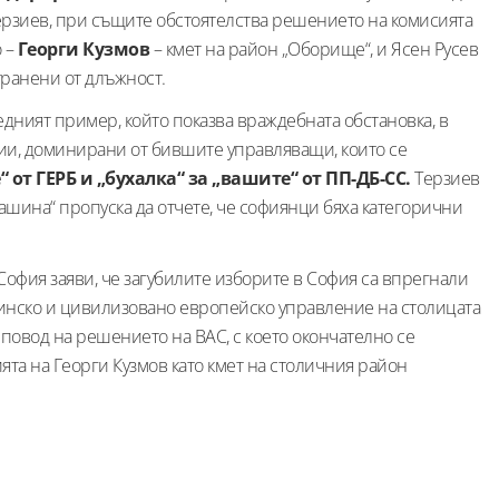
Терзиев, при същите обстоятелства решението на комисията
о –
Георги Кузмов
– кмет на район „Оборище“, и Ясен Русев
странени от длъжност.
едният пример, който показва враждебната обстановка, в
уции, доминирани от бившите управляващи, които се
 от ГЕРБ и „бухалка“ за „вашите“ от ПП-ДБ-СС.
Терзиев
ашина“ пропуска да отчете, че софиянци бяха категорични
 София заяви, че загубилите изборите в София са впрегнали
стинско и цивилизовано европейско управление на столицата
повод на решението на ВАС, с което окончателно се
а на Георги Кузмов като кмет на столичния район