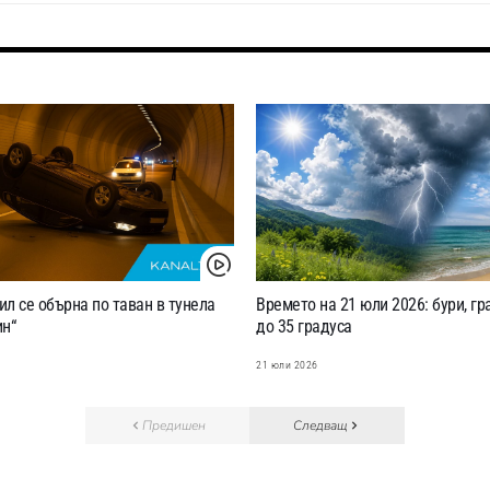
л се обърна по таван в тунела
Времето на 21 юли 2026: бури, г
н“
до 35 градуса
6
21 юли 2026
Предишен
Следващ