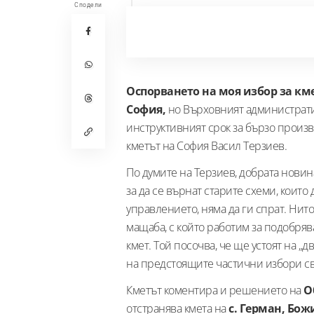
Сподели
Оспорването на моя избор за км
София,
но Върховният администрати
инструктивният срок за бързо произв
кметът на София Васил Терзиев.
По думите на Терзиев, добрата новин
за да се върнат старите схеми, коит
управлението, няма да ги спрат. Нито
мащаба, с който работим за подобряв
кмет. Той посочва, че ще устоят на „
на предстоящите частични избори св
Кметът коментира и решението на
О
отстранява кмета на
с. Герман, Бож