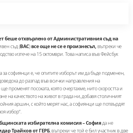
ет беше отхвърлено от Административния съд на
вен съд (
ВАС
)
все още не се е произнесъл,
въпреки че
одство изтече на 15 октомври. Това написа във Фейсбук
а за софиянци е, че опитите изборът им да бъде подменен,
о доведоха до разпад във всички направления на
 ще променят посоката, която очертахме, нито скоростта и
ане на качеството на живот в града ни, добавя столичният
двойния аршин, с който мерят нас, а софиянци ще потвърдят
оя избор“.
бщинската избирателна комисия – София
да не
идар Трайков от ГЕРБ
, въпреки че той е бил участник в две