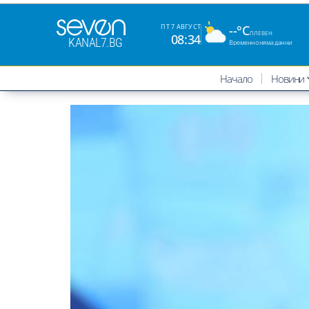
--°C
ПТ 7 АВГУСТ
ПЛЕВЕН
08:34
KANAL7.BG
Временно няма данни
Начало
Новини