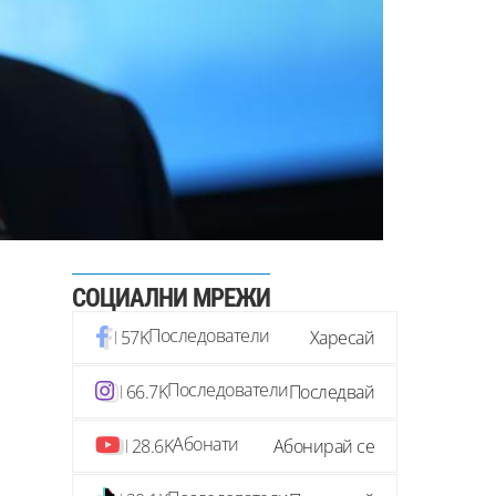
СОЦИАЛНИ МРЕЖИ
Последователи
57K
Харесай
Последователи
66.7K
Последвай
Абонати
28.6K
Абонирай се