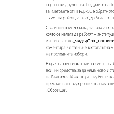
търговски дружества. По думите на 
за кметовете от ПП-ДБ-СС е обратнот
– кмет на район „Искър“, да бъдат от
Столичният кмет смята, че това е пор
която се налага да работят – инстит
използват като
„чадър“ за „нашите“
коментира, че тази „нечистоплътна м
на последните избори.
В края на миналата година кметът на
всички средства, за да няма ново, и
на България. Коментарът му беше по 
прекратяват предсрочно пълномощият
„Оборище“.