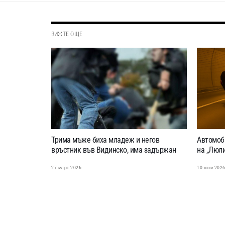
ВИЖТЕ ОЩЕ
Трима мъже биха младеж и негов
Автомоби
връстник във Видинско, има задържан
на „Люли
27 март 2026
10 юни 202