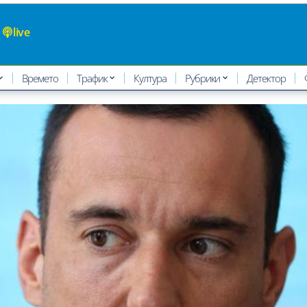
live
Времето
Трафик
Култура
Рубрики
Детектор