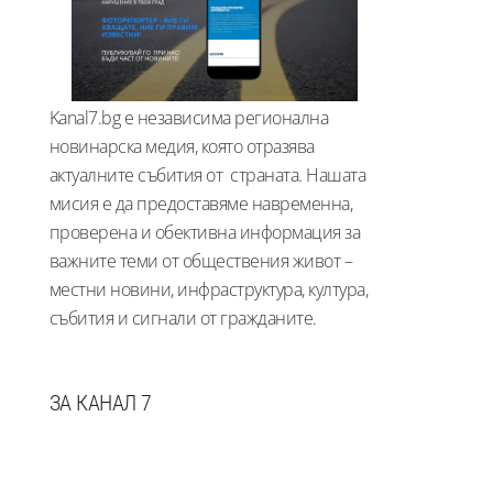
Kanal7.bg е независима регионална
новинарска медия, която отразява
актуалните събития от страната. Нашата
мисия е да предоставяме навременна,
проверена и обективна информация за
важните теми от обществения живот –
местни новини, инфраструктура, култура,
събития и сигнали от гражданите.
ЗА КАНАЛ 7