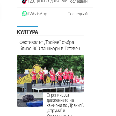
Последователи
20.1K
Последвай
WhatsApp
Последвай
КУЛТУРА
Фестивалът „Тройче“ събра
близо 300 танцьори в Тетевен
Ограничават
движението на
камиони по „Тракия“,
„Струма“ и
Кресненското