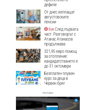
дефиле
От днес изплащат
августовските
пенсии
След първата
част: Разговорът с
Атанас Атанасов
продължава
321,95 евро помощ
за отопление:
кандидатстването е
до 31 октомври
Безплатен плувен
курс за деца в
Червен бряг
- РЕКЛАМА -