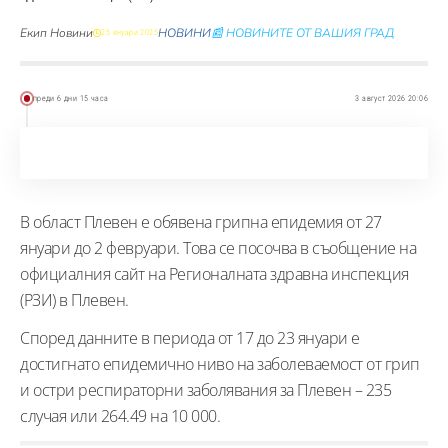
Екип Новини
НОВИНИ
📰 НОВИНИТЕ ОТ ВАШИЯ ГРАД
25 януари 2025
преди 6 дни 15 часа
3 август 2026 20:06
В област Плевен е обявена грипна епидемия от 27
януари до 2 февруари. Това се посочва в съобщение на
официалния сайт на Регионалната здравна инспекция
(РЗИ) в Плевен.
Според данните в периода от 17 до 23 януари е
достигнато епидемично ниво на заболеваемост от грип
и остри респираторни заболявания за Плевен – 235
случая или 264.49 на 10 000.