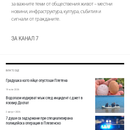
за важните теми от обществения живот – местни
новини, инфраструктура, култура, събития и
сигнали от гражданите.
ЗА КАНАЛ 7
ВИЖТЕ ОЩЕ
Градушка като яйце опустоши Плетена
19 юли 2026
Водолази издирват мъж след инцидент с джет в
язовир Доспат
2 август 2026
7 души са задържани при специализирана
полицейска операция в Плевенско