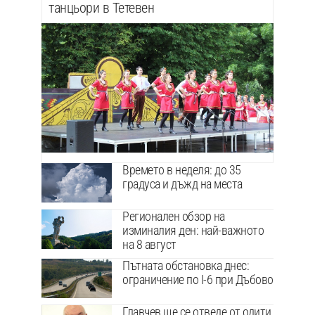
танцьори в Тетевен
Времето в неделя: до 35
градуса и дъжд на места
Регионален обзор на
изминалия ден: най-важното
на 8 август
Пътната обстановка днес:
ограничение по I-6 при Дъбово
Главчев ще се отведе от одити