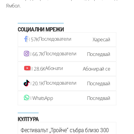
Ямбол.
СОЦИАЛНИ МРЕЖИ
Последователи
57K
Харесай
Последователи
66.7K
Последвай
Абонати
28.6K
Абонирай се
Последователи
20.1K
Последвай
WhatsApp
Последвай
КУЛТУРА
Фестивалът „Тройче“ събра близо 300