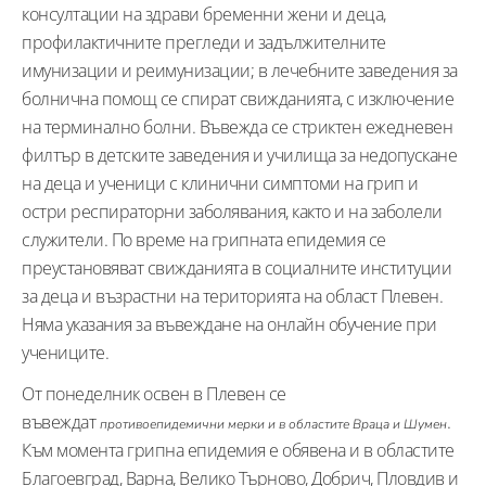
консултации на здрави бременни жени и деца,
профилактичните прегледи и задължителните
имунизации и реимунизации; в лечебните заведения за
болнична помощ се спират свижданията, с изключение
на терминално болни. Въвежда се стриктен ежедневен
филтър в детските заведения и училища за недопускане
на деца и ученици с клинични симптоми на грип и
остри респираторни заболявания, както и на заболели
служители. По време на грипната епидемия се
преустановяват свижданията в социалните институции
за деца и възрастни на територията на област Плевен.
Няма указания за въвеждане на онлайн обучение при
учениците.
От понеделник освен в Плевен се
въвеждат
.
противоепидемични мерки и в областите Враца и Шумен
Към момента грипна епидемия е обявена и в областите
Благоевград, Варна, Велико Търново, Добрич, Пловдив и