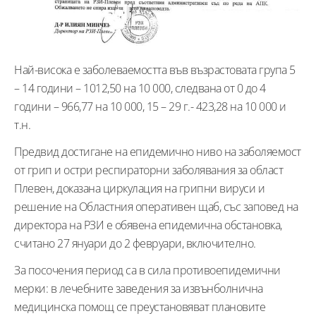
Най-висока е заболеваемостта във възрастовата група 5
– 14 години – 1012,50 на 10 000, следвана от 0 до 4
години – 966,77 на 10 000, 15 – 29 г.- 423,28 на 10 000 и
т.н.
Предвид достигане на епидемично ниво на заболяемост
от грип и остри респираторни заболявания за област
Плевен, доказана циркулация на грипни вируси и
решение на Областния оперативен щаб, със заповед на
директора на РЗИ е обявена епидемична обстановка,
считано 27 януари до 2 февруари, включително.
За посочения период са в сила противоепидемични
мерки: в лечебните заведения за извънболнична
медицинска помощ се преустановяват плановите