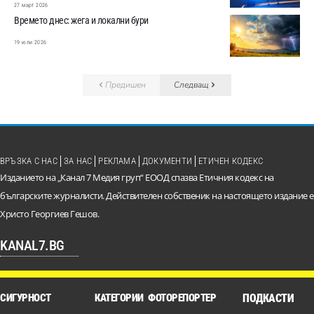
27 март 2026
Времето днес: жега и локални бури
19 юли 2026
Предишен
Следващ
ВРЪЗКА С НАС
ЗА НАС
РЕКЛАМА
ДОКУМЕНТИ
ЕТИЧЕН КОДЕКС
Изданието на „Канал 7 Медия груп“ ЕООД спазва Етичния кодекс на
българските журналисти. Действителен собственик на настоящето издание е
Христо Георгиев Гешов.
KANAL7.BG
СИГУРНОСТ
КАТЕГОРИИ
ФОТОРЕПОРТЕР
ПОДКАСТИ