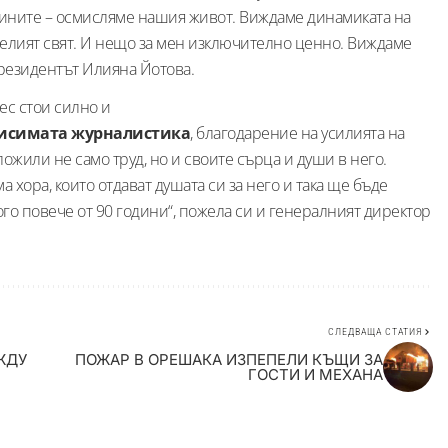
овините – осмисляме нашия живот. Виждаме динамиката на
о целият свят. И нещо за мен изключително ценно. Виждаме
президентът Илияна Йотова.
ес стои силно и
исимата журналистика
, благодарение на усилията на
ложили не само труд, но и своите сърца и души в него.
 хора, които отдават душата си за него и така ще бъде
го повече от 90 години“, пожела си и генералният директор
СЛЕДВАЩА СТАТИЯ
ЖДУ
ПОЖАР В ОРЕШАКА ИЗПЕПЕЛИ КЪЩИ ЗА
ГОСТИ И МЕХАНА