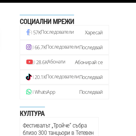
СОЦИАЛНИ МРЕЖИ
Последователи
57K
Харесай
Последователи
66.7K
Последвай
Абонати
28.6K
Абонирай се
Последователи
20.1K
Последвай
WhatsApp
Последвай
КУЛТУРА
Фестивалът „Тройче“ събра
близо 300 танцьори в Тетевен