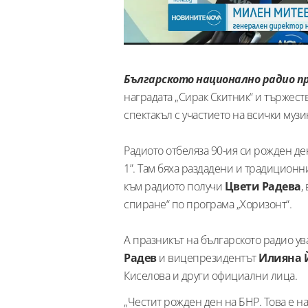
Българското национално радио пра
наградата „Сирак Скитник“ и тържест
спектакъл с участието на всички муз
Радиото отбеляза 90-ия си рожден де
1”. Там бяха раздадени и традиционн
към радиото получи
Цвети Радева
,
спиране“ по програма „Хоризонт“.
А празникът на българското радио у
Радев
и вицепрезидентът
Илияна 
Киселова и други официални лица.
„Честит рожден ден на БНР. Това е н