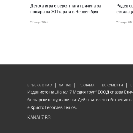
Детска игра е вероятната причина за
Радев с
пожара на ЖП-гарата в Червен бряг
ескалаци
27 март 2026
27 март 202
ВРЪЗКА С НАС
ЗА НАС
РЕКЛАМА
ДОКУМЕНТИ
Е
Изданието на „Канал 7 Медия груп“ ЕООД спазва Етич
българските журналисти. Действителен собственик н
е Христо Георгиев Гешов.
KANAL7.BG