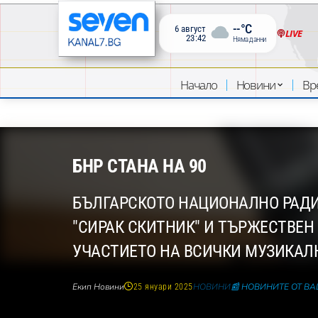
--°C
6 август
LIVE
23:42
Няма данни
Начало
Новини
Вр
БНР СТАНА НА 90
БЪЛГАРСКОТО НАЦИОНАЛНО РАДИО
"СИРАК СКИТНИК" И ТЪРЖЕСТВЕН 
УЧАСТИЕТО НА ВСИЧКИ МУЗИКАЛН
Екип Новини
НОВИНИ
📰 НОВИНИТЕ ОТ В
25 януари 2025