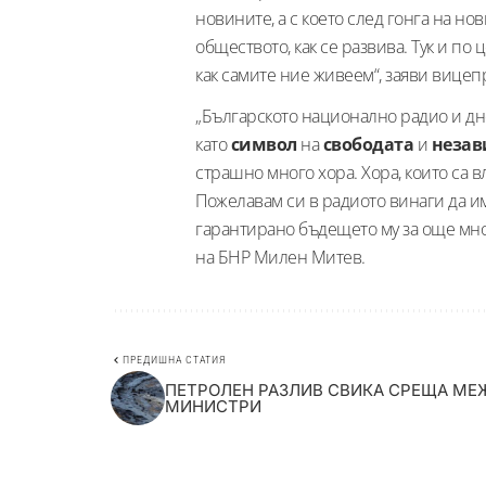
новините, а с което след гонга на н
обществото, как се развива. Тук и п
как самите ние живеем“, заяви вице
„Българското национално радио и дн
като
символ
на
свободата
и
незав
страшно много хора. Хора, които са в
Пожелавам си в радиото винаги да има
гарантирано бъдещето му за още мно
на БНР Милен Митев.
ПРЕДИШНА СТАТИЯ
ПЕТРОЛЕН РАЗЛИВ СВИКА СРЕЩА МЕ
МИНИСТРИ