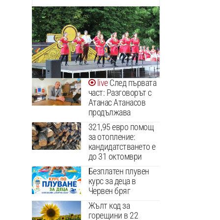
След първата
част: Разговорът с
Атанас Атанасов
продължава
321,95 евро помощ
за отопление:
кандидатстването е
до 31 октомври
Безплатен плувен
курс за деца в
Червен бряг
Жълт код за
горещини в 22