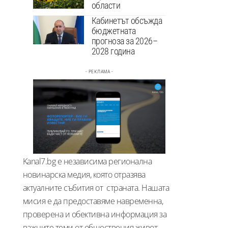
области
Кабинетът обсъжда
бюджетната
прогноза за 2026–
2028 година
- РЕКЛАМА -
Kanal7.bg е независима регионална
новинарска медия, която отразява
актуалните събития от страната. Нашата
мисия е да предоставяме навременна,
проверена и обективна информация за
важните теми от обществения живот –