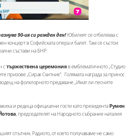
знува 90-ия си рожден ден!
Юбилеят се отбелязва с
вен концерт в Софийската опера и балет. Там се състои
икални състави на БНР.
н с
тържествена церемония
в емблематичното „Студио
ите призове „Сирак Скитник”. Голямата награда за принос
 водещ на фолклорното предаване „Имат ли песните
важиха и редица официални гости като президента
Румен
Йотова
, председателят на Народното събрание наталия
ашият спътник. Радиото, от което получаваме не само