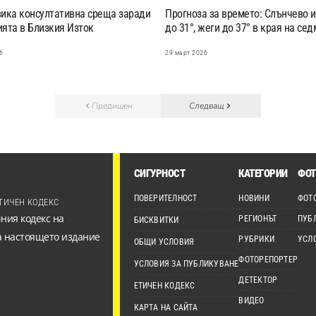
вика консултативна среща заради
Прогноза за времето: Слънчево и
ята в Близкия Изток
до 31°, жеги до 37° в края на се
6
29 март 2026
Предишен
Следващ
СИГУРНОСТ
КАТЕГОРИИ
ФОТ
ПОВЕРИТЕЛНОСТ
НОВИНИ
ФОТ
ТИЧЕН КОДЕКС
ния кодекс на
РЕГИОНЪТ
ПУБ
БИСКВИТКИ
а настоящето издание
РУБРИКИ
УСЛ
ОБЩИ УСЛОВИЯ
ФОТОРЕПОРТЕР
УСЛОВИЯ ЗА ПУБЛИКУВАНЕ
ДЕТЕКТОР
ЕТИЧЕН КОДЕКС
ВИДЕО
КАРТА НА САЙТА