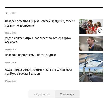
ВИЖТЕ ОЩЕ
Лазарки посетиха Община Тетевен: Традиции, песни и
празнично настроение
12 юни 2026
Съдът наложи мярка „подписка“ за актьора Димо
Алексиев
27 март 2026
По-строг воден режим в Ловеч от днес
27 март 2026
Асфалтираха ремонтирания участък на Дунав мост
при Русе в посока България
27 март 2026
Предишен
Следващ