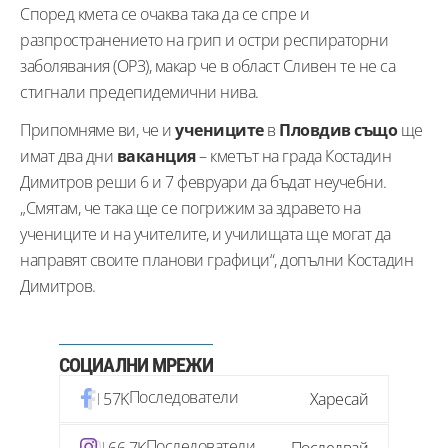
Според кмета се очаква така да се спре и
разпространението на грип и остри респираторни
заболявания (ОРЗ), макар че в област Сливен те не са
стигнали предепидемични нива.
Припомняме ви, че и
учениците
в
Пловдив също
ще
имат два дни
ваканция
– кметът на града Костадин
Димитров реши 6 и 7 февруари да бъдат неучебни.
„Смятам, че така ще се погрижим за здравето на
учениците и на учителите, и училищата ще могат да
направят своите планови графици“, допълни Костадин
Димитров.
СОЦИАЛНИ МРЕЖИ
Последователи
57K
Харесай
Последователи