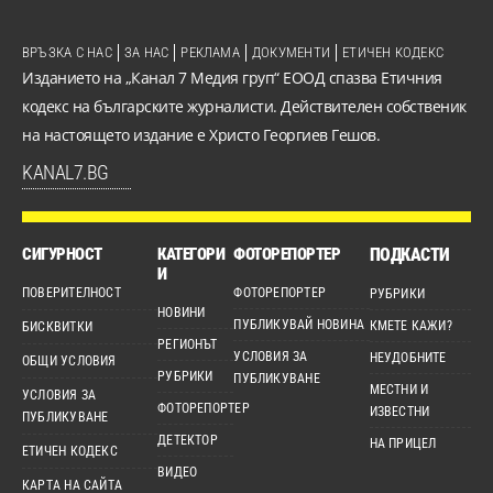
ВРЪЗКА С НАС
ЗА НАС
РЕКЛАМА
ДОКУМЕНТИ
ЕТИЧЕН КОДЕКС
Изданието на „Канал 7 Медия груп“ ЕООД спазва Етичния
кодекс на българските журналисти. Действителен собственик
на настоящето издание е Христо Георгиев Гешов.
KANAL7.BG
СИГУРНОСТ
КАТЕГОРИ
ФОТОРЕПОРТЕР
ПОДКАСТИ
И
ПОВЕРИТЕЛНОСТ
ФОТОРЕПОРТЕР
РУБРИКИ
НОВИНИ
ПУБЛИКУВАЙ НОВИНА
КМЕТЕ КАЖИ?
БИСКВИТКИ
РЕГИОНЪТ
УСЛОВИЯ ЗА
НЕУДОБНИТЕ
ОБЩИ УСЛОВИЯ
РУБРИКИ
ПУБЛИКУВАНЕ
МЕСТНИ И
УСЛОВИЯ ЗА
ФОТОРЕПОРТЕР
ИЗВЕСТНИ
ПУБЛИКУВАНЕ
ДЕТЕКТОР
НА ПРИЦЕЛ
ЕТИЧЕН КОДЕКС
ВИДЕО
КАРТА НА САЙТА