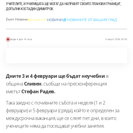
УЧИТЕЛИТЕ, И УЧИЛИЩАТА ЩЕ МОГАТ ДА НАПРАВЯТ СВОИТЕ ПЛАНОВИ ГРАФИЦИ",
ДОПЪЛНИ КОСТАДИН ДИМИТРОВ.
Екип Новини
НОВИНИ
📰 НОВИНИТЕ ОТ ВАШИЯ ГРАД
28 януари 2025
преди 4 дни 16 часа
3 август 2026 20:06
Дните 3 и 4 февруари ще бъдат неучебни
в
община
Сливен
, съобщи на пресконференция
кметът
Стефан Радев.
Така заедно с почивните събота и неделя (1 и 2
февруари) и 5 февруари (сряда), който е определен за
междусрочна ваканция, ще се слеят пет дни, в които
учениците няма да посещават учебни занятия.