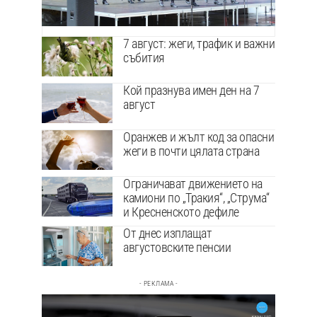
7 август: жеги, трафик и важни
събития
Кой празнува имен ден на 7
август
Оранжев и жълт код за опасни
жеги в почти цялата страна
Ограничават движението на
камиони по „Тракия“, „Струма“
и Кресненското дефиле
От днес изплащат
августовските пенсии
- РЕКЛАМА -