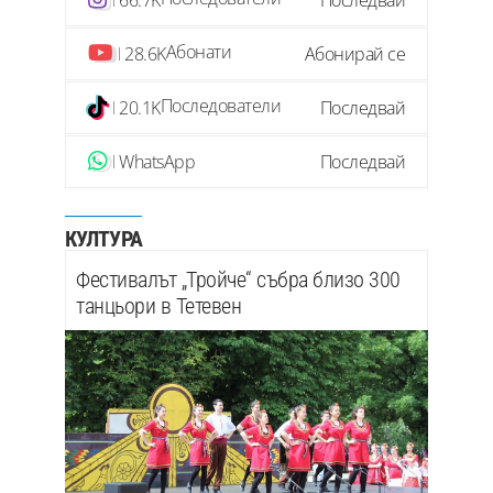
66.7K
Последвай
Абонати
28.6K
Абонирай се
Последователи
20.1K
Последвай
WhatsApp
Последвай
КУЛТУРА
Фестивалът „Тройче“ събра близо 300
танцьори в Тетевен