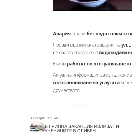
Авария
остави
без вода
голям сто
Поради възникналата авария на
ул. 
се налага спиране на
водоподаванет
Екипи
работят по отстраняването
Актуална информация за изпълнение
възстановяване на услугата
може
дружеството.
ПРЕДИШНА СТАТИЯ
В ГРИПНА ВАКАНЦИЯ ИЗЛИЗАТ И
УЧЕНИЦИТЕ В СЛИВЕН