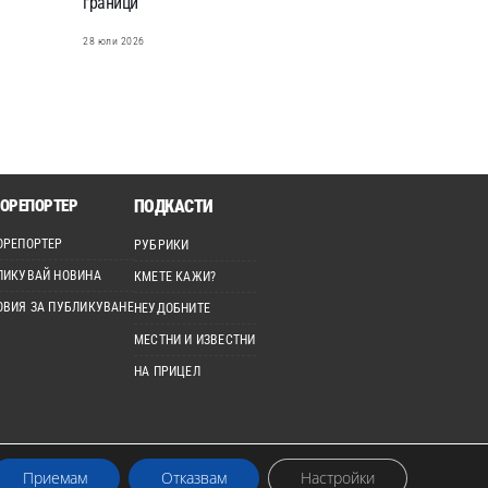
граници
28 юли 2026
ОРЕПОРТЕР
ПОДКАСТИ
ОРЕПОРТЕР
РУБРИКИ
ЛИКУВАЙ НОВИНА
КМЕТЕ КАЖИ?
ОВИЯ ЗА ПУБЛИКУВАНЕ
НЕУДОБНИТЕ
МЕСТНИ И ИЗВЕСТНИ
НА ПРИЦЕЛ
Приемам
Отказвам
Настройки
лзвано без изрично разрешение.