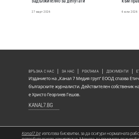
задължително за депутати
към пра
27 март 2026
6 юли 2026
ВРЪЗКА С НАС
ЗА НАС
РЕКЛАМА
ДОКУМЕНТИ
Е
Изданието на „Канал 7 Медия груп“ ЕООД спазва Етич
българските журналисти. Действителен собственик н
е Христо Георгиев Гешов.
KANAL7.BG
Kanal7.bg
използва бисквитки, за да осигури нормалната раб
© 2026 KANAL7.BG – МЕСТЕН ГЛАС. Всички права запазени. Съдърж
потребителското изживяване. Можете да приемете всички бис