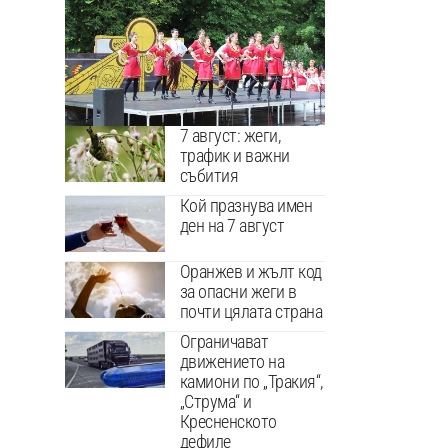
7 август: жеги,
трафик и важни
събития
Кой празнува имен
ден на 7 август
Оранжев и жълт код
за опасни жеги в
почти цялата страна
Ограничават
движението на
камиони по „Тракия“,
„Струма“ и
Кресненското
дефиле