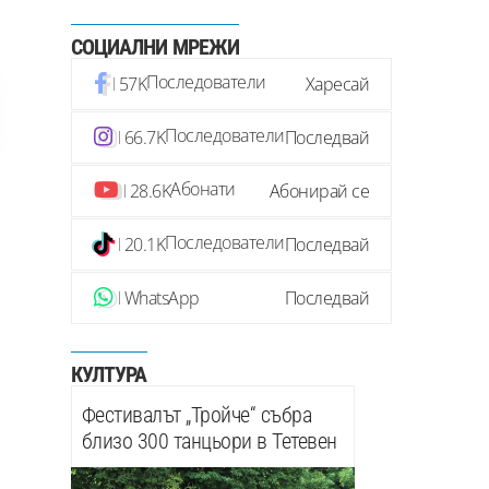
СОЦИАЛНИ МРЕЖИ
Последователи
57K
Харесай
Последователи
66.7K
Последвай
Абонати
28.6K
Абонирай се
Последователи
20.1K
Последвай
WhatsApp
Последвай
КУЛТУРА
Фестивалът „Тройче“ събра
близо 300 танцьори в Тетевен