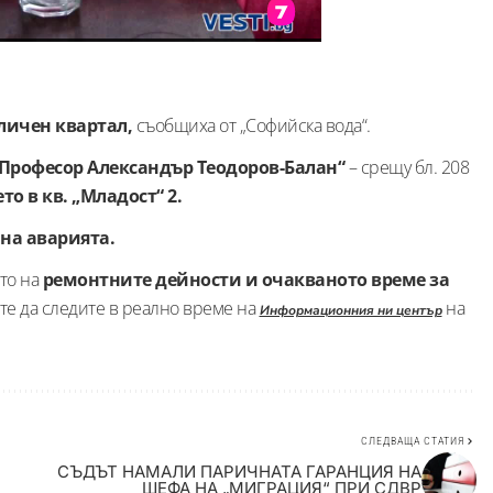
личен квартал,
съобщиха от „Софийска вода“.
„Професор Александър Теодоров-Балан“
– срещу бл. 208
о в кв. „Младост“ 2.
 на аварията.
то на
ремонтните дейности и очакваното време за
те да следите в реално време на
на
Информационния ни център
СЛЕДВАЩА СТАТИЯ
СЪДЪТ НАМАЛИ ПАРИЧНАТА ГАРАНЦИЯ НА
ШЕФА НА „МИГРАЦИЯ“ ПРИ СДВР