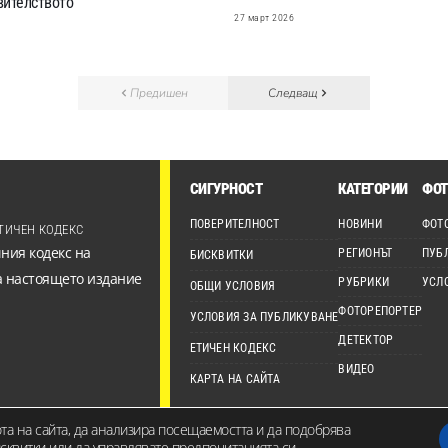
вителството
27 март 2026
Предишен
Следващ
СИГУРНОСТ
КАТЕГОРИИ
ФОТ
ПОВЕРИТЕЛНОСТ
НОВИНИ
ФОТ
ТИЧЕН КОДЕКС
ния кодекс на
РЕГИОНЪТ
ПУБ
БИСКВИТКИ
а настоящето издание
РУБРИКИ
УСЛ
ОБЩИ УСЛОВИЯ
ФОТОРЕПОРТЕР
УСЛОВИЯ ЗА ПУБЛИКУВАНЕ
ДЕТЕКТОР
ЕТИЧЕН КОДЕКС
ВИДЕО
КАРТА НА САЙТА
ота на сайта, да анализира посещаемостта и да подобрява
анието на сайта е собственост на Канал 7 Медия Груп ЕООД и не може да бъде изпо
квитки или да управлявате предпочитанията си.