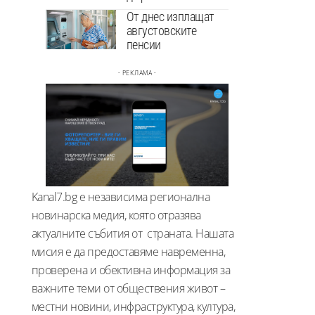
От днес изплащат
августовските
пенсии
- РЕКЛАМА -
Kanal7.bg е независима регионална
новинарска медия, която отразява
актуалните събития от страната. Нашата
мисия е да предоставяме навременна,
проверена и обективна информация за
важните теми от обществения живот –
местни новини, инфраструктура, култура,