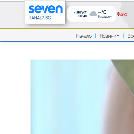
--°C
7 август
LIVE
00:48
Няма данни
Начало
Новини
Вр