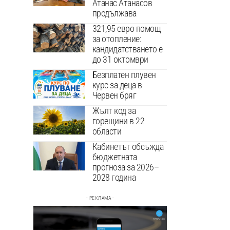
Атанас Атанасов
продължава
321,95 евро помощ
за отопление:
кандидатстването е
до 31 октомври
Безплатен плувен
курс за деца в
Червен бряг
Жълт код за
горещини в 22
области
Кабинетът обсъжда
бюджетната
прогноза за 2026–
2028 година
- РЕКЛАМА -