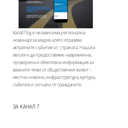
Kanal7.bg е независима регионална
новинарска медия, която отразява
актуалните събития от страната. Нашата
мисия е да предоставяме навременна,
проверена и обективна информация за
важните теми от обществения живот –
местни новини, инфраструктура, култура,
събития и сигнали от гражданите.
ЗА КАНАЛ 7