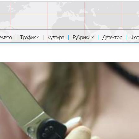
емето
Трафик
Култура
Рубрики
Детектор
Фот