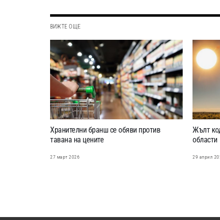
ВИЖТЕ ОЩЕ
Хранителни бранш се обяви против
Жълт код
тавана на цените
области
27 март 2026
29 април 20