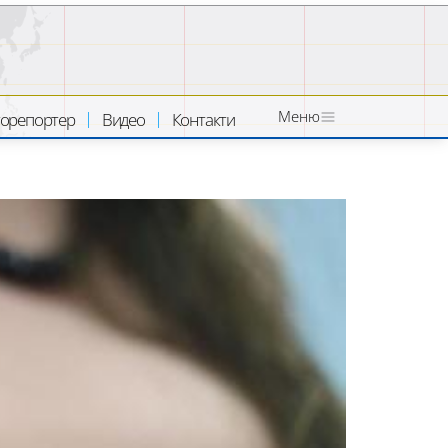
Меню
орепортер
Видео
Контакти