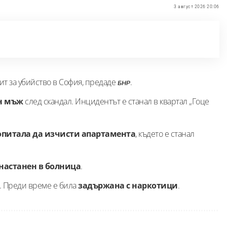
3 август 2026 20:06
ит за убийство в София, предаде
.
БНР
н мъж
след скандал. Инцидентът е станал в квартал „Гоце
питала да изчисти апартамента
, където е станал
настанен в болница
.
. Преди време е
била
задържана с наркотици
.