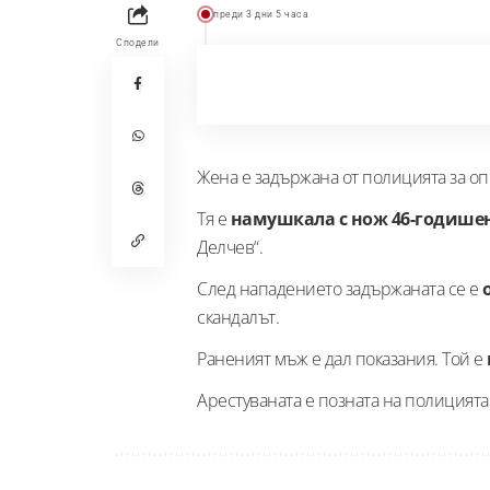
преди 3 дни 5 часа
Сподели
Жена е задържана от полицията за оп
Тя е
намушкала с нож 46-годише
Делчев“.
След нападението задържаната се е
о
скандалът.
Раненият мъж е дал показания. Той е
Арестуваната е позната на полицията