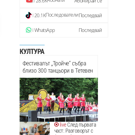
Абонати
28.6K
Абонирай се
Последователи
20.1K
Последвай
WhatsApp
Последвай
КУЛТУРА
Фестивалът „Тройче“ събра
близо 300 танцьори в Тетевен
След първата
част: Разговорът с