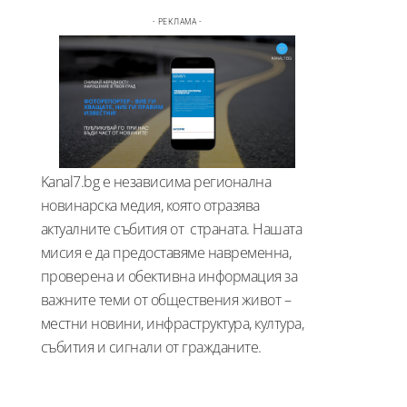
- РЕКЛАМА -
Kanal7.bg е независима регионална
новинарска медия, която отразява
актуалните събития от страната. Нашата
мисия е да предоставяме навременна,
проверена и обективна информация за
важните теми от обществения живот –
местни новини, инфраструктура, култура,
събития и сигнали от гражданите.