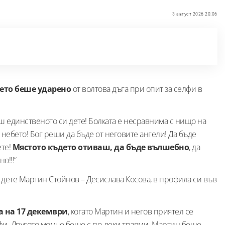
3 август 2026 20:06
оето беше ударено
от волтова дъга при опит за селфи в
иш единственото си дете! Болката е несравнима с нищо на
 небето! Бог реши да бъде от неговите ангели! Да бъде
ете!
Мястото където отиваш, да бъде вълшебно
, да
о!!!“
 дете Мартин Стойнов – Десислава Косова, в профила си във
 на 17 декември
, когато Мартин и негов приятел се
елфи. Другото момче беше с по-леки травми. Мартин беше