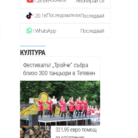
Абонати
28.6K
Абонирай се
Последователи
20.1K
Последвай
WhatsApp
Последвай
КУЛТУРА
Фестивалът „Тройче“ събра
близо 300 танцьори в Тетевен
321,95 евро помощ
за отопление: