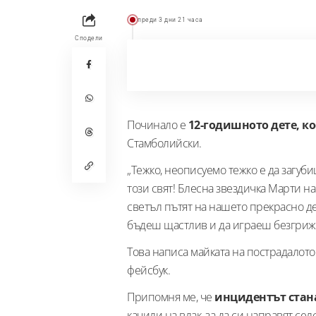
преди 3 дни 21 часа
Сподели
Починало е
12-годишното дете, к
Стамболийски.
„Тежко, неописуемо тежко е да загуб
този свят! Блесна звездичка Марти на
светъл пътят на нашето прекрасно д
бъдеш щастлив и да играеш безгрижн
Това написа майката на пострадалото
фейсбук.
Припомня ме, че
инцидентът стана
качили на влак, за да си направят с