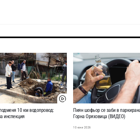
подменя 10 км водопровод:
Пиян шофьор се заби в паркирана
на инспекция
Горна Оряховица (ВИДЕО)
6
10 юни 2026