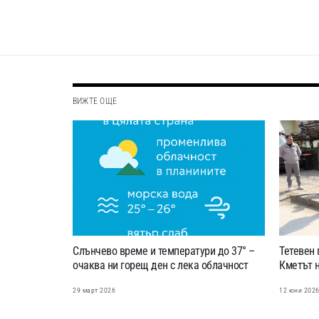
ВИЖТЕ ОЩЕ
Слънчево време и температури до 37° –
Тетевен 
очаква ни горещ ден с лека облачност
Кметът 
29 март 2026
12 юни 202