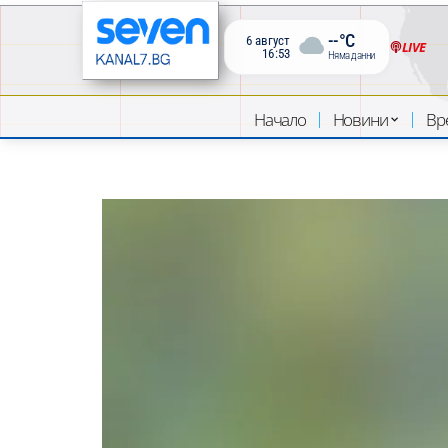
--°C
6 август
LIVE
16:53
Няма данни
Начало
Новини
Вр