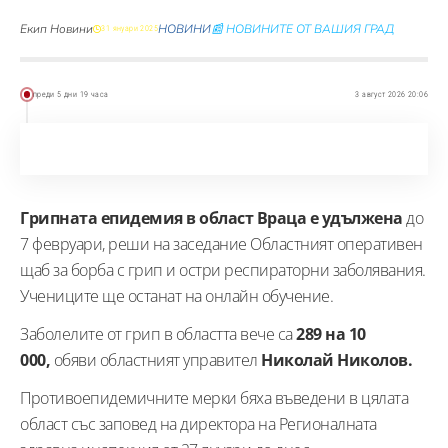
Екип Новини
НОВИНИ
📰 НОВИНИТЕ ОТ ВАШИЯ ГРАД
31 януари 2025
преди 5 дни 19 часа
3 август 2026 20:06
Грипната епидемия в област Враца е удължена
до
7 февруари, реши на заседание Областният оперативен
щаб за борба с грип и остри респираторни заболявания.
Учениците ще останат на онлайн обучение.
Заболелите от грип в областта вече са
289 на 10
000,
обяви областният управител
Николай Николов.
Противоепидемичните мерки бяха въведени в цялата
област със заповед на директора на Регионалната