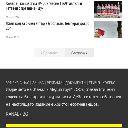
Коледен концерт на НЧ „Съгласие 1869“ изпълни
Тетевен с празничен дух
27 март 2026
Жълт код за силен вятър в 6 области: Температури до
20°
12 юни 2026
Предишен
Следващ
ВРЪЗКА С НАС
ЗА НАС
РЕКЛАМА
ДОКУМЕНТИ
ЕТИЧЕН КОДЕКС
Изданието на „Канал 7 Медия груп“ ЕООД спазва Етичния
кодекс на българските журналисти. Действителен собственик
на настоящето издание е Христо Георгиев Гешов.
KANAL7.BG