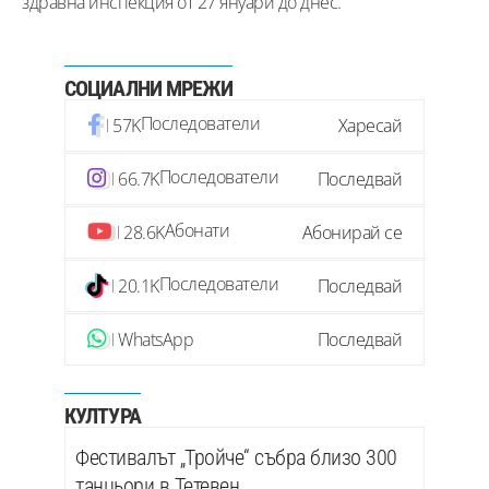
здравна инспекция от 27 януари до днес.
СОЦИАЛНИ МРЕЖИ
Последователи
57K
Харесай
Последователи
66.7K
Последвай
Абонати
28.6K
Абонирай се
Последователи
20.1K
Последвай
WhatsApp
Последвай
КУЛТУРА
Фестивалът „Тройче“ събра близо 300
танцьори в Тетевен