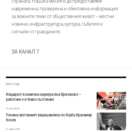
страната. Нашата мисия е да предоставяме
навременна, проверена и обективна информация
за важните теми от обществения живот – местни
новини, инфраструктура, култура, събития и
сигнали от гражданите.
ЗА КАНАЛ 7
ВИЖТЕ ОЩЕ
Инцидент в каменна кариера във Врачанско –
работник е в тежко състояние
10 юни 2026
Почина световният вицешампион по борба Красимир
Кочев
27 март 2026