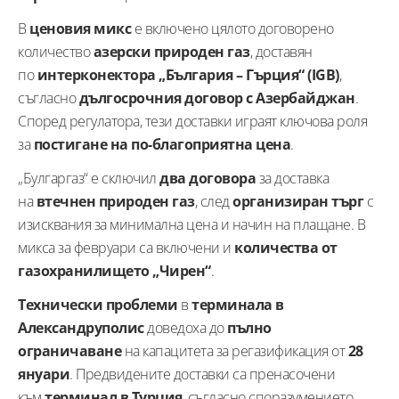
В
ценовия микс
е включено цялото договорено
количество
азерски природен газ
, доставян
по
интерконектора „България – Гърция“ (IGB)
,
съгласно
дългосрочния договор с Азербайджан
.
Според регулатора, тези доставки играят ключова роля
за
постигане на по-благоприятна цена
.
„Булгаргаз“ е сключил
два договора
за доставка
на
втечнен природен газ
, след
организиран търг
с
изисквания за минимална цена и начин на плащане. В
микса за февруари са включени и
количества от
газохранилището „Чирен“
.
Технически проблеми
в
терминала в
Александруполис
доведоха до
пълно
ограничаване
на капацитета за регазификация от
28
януари
. Предвидените доставки са пренасочени
към
терминал в Турция
, съгласно споразумението