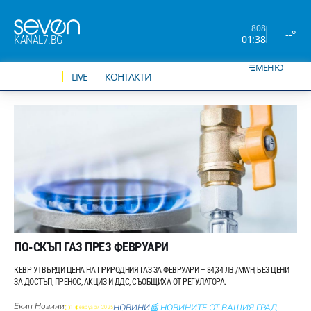
808
--°
01:38
KANAL7.BG
МЕНЮ
НОВИНИ
LIVE
КОНТАКТИ
ПО-СКЪП ГАЗ ПРЕЗ ФЕВРУАРИ
КЕВР УТВЪРДИ ЦЕНА НА ПРИРОДНИЯ ГАЗ ЗА ФЕВРУАРИ – 84,34 ЛВ./MWH, БЕЗ ЦЕНИ
ЗА ДОСТЪП, ПРЕНОС, АКЦИЗ И ДДС, СЪОБЩИХА ОТ РЕГУЛАТОРА.
Екип Новини
НОВИНИ
📰 НОВИНИТЕ ОТ ВАШИЯ ГРАД
1 февруари 2025