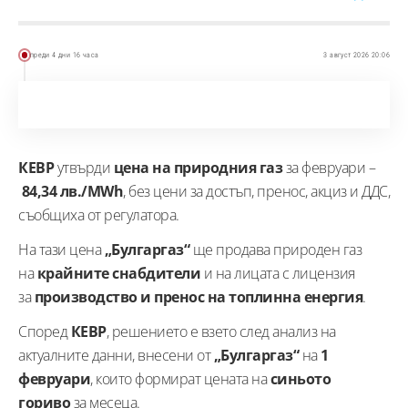
преди 4 дни 16 часа
3 август 2026 20:06
КЕВР
утвърди
цена на природния газ
за февруари –
84,34 лв./MWh
, без цени за достъп, пренос, акциз и ДДС,
съобщиха от регулатора.
На тази цена
„Булгаргаз“
ще продава природен газ
на
крайните снабдители
и на лицата с лицензия
за
производство и пренос на топлинна енергия
.
Според
КЕВР
, решението е взето след анализ на
актуалните данни, внесени от
„Булгаргаз“
на
1
февруари
, които формират цената на
синьото
гориво
за месеца.