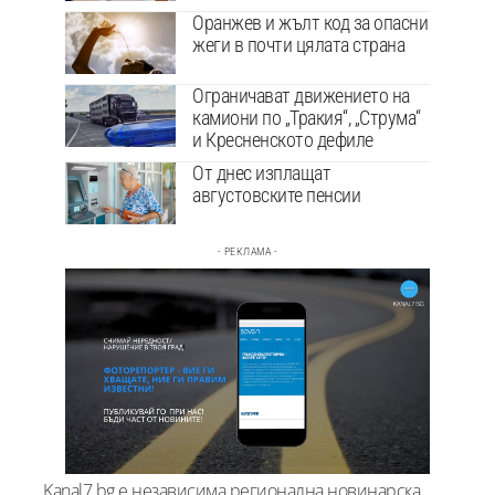
Оранжев и жълт код за опасни
жеги в почти цялата страна
Ограничават движението на
камиони по „Тракия“, „Струма“
и Кресненското дефиле
От днес изплащат
августовските пенсии
- РЕКЛАМА -
Kanal7.bg е независима регионална новинарска