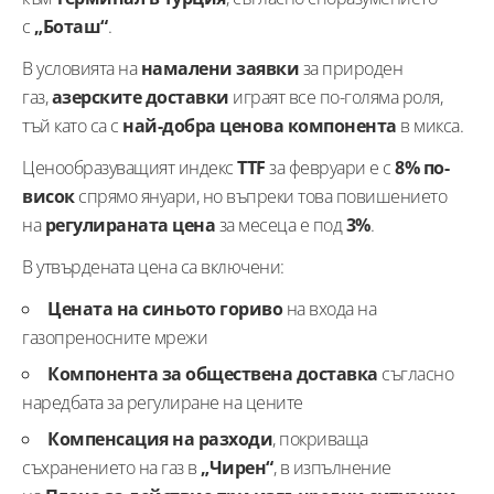
с
„Боташ“
.
В условията на
намалени заявки
за природен
газ,
азерските доставки
играят все по-голяма роля,
тъй като са с
най-добра ценова компонента
в микса.
Ценообразуващият индекс
TTF
за февруари е с
8% по-
висок
спрямо януари, но въпреки това повишението
на
регулираната цена
за месеца е под
3%
.
В утвърдената цена са включени:
Цената на синьото гориво
на входа на
газопреносните мрежи
Компонента за обществена доставка
съгласно
наредбата за регулиране на цените
Компенсация на разходи
, покриваща
съхранението на газ в
„Чирен“
, в изпълнение