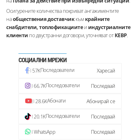
на
Плана за действие при извънредни ситуации
.
Осигурените количества покриват ангажиментите
на
обществения доставчик
към
крайните
снабдители, топлофикациите
и
индустриалните
клиенти
по двустранни договори, уточняват от
КЕВР
.
СОЦИАЛНИ МРЕЖИ
Последователи
57K
Харесай
Последователи
66.7K
Последвай
Абонати
28.6K
Абонирай се
Последователи
20.1K
Последвай
WhatsApp
Последвай