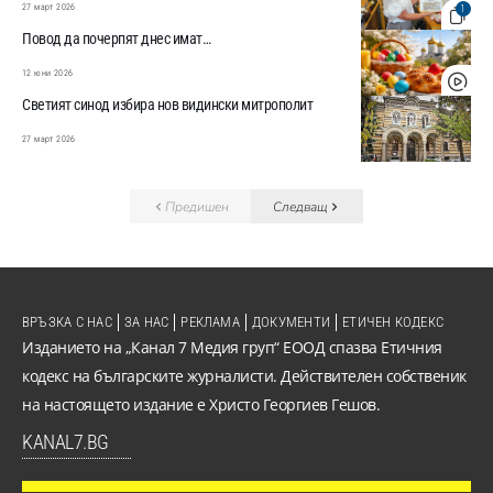
27 март 2026
1
Повод да почерпят днес имат…
12 юни 2026
Светият синод избира нов видински митрополит
27 март 2026
Предишен
Следващ
ВРЪЗКА С НАС
ЗА НАС
РЕКЛАМА
ДОКУМЕНТИ
ЕТИЧЕН КОДЕКС
Изданието на „Канал 7 Медия груп“ ЕООД спазва Етичния
кодекс на българските журналисти. Действителен собственик
на настоящето издание е Христо Георгиев Гешов.
KANAL7.BG