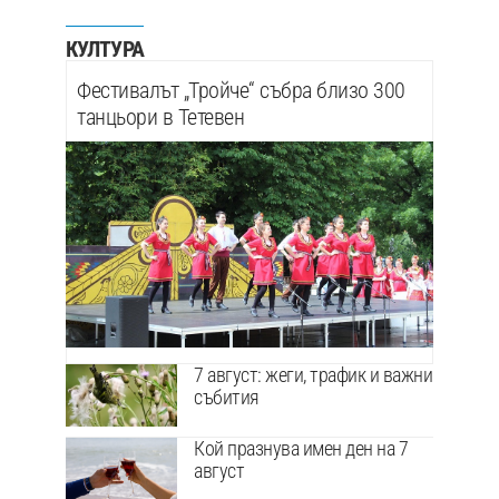
КУЛТУРА
Фестивалът „Тройче“ събра близо 300
танцьори в Тетевен
7 август: жеги, трафик и важни
събития
Кой празнува имен ден на 7
август