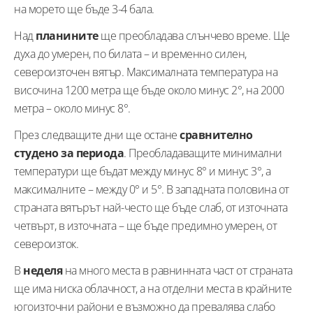
на морето ще бъде 3-4 бала.
Над
планините
ще преобладава слънчево време. Ще
духа до умерен, по билата – и временно силен,
североизточен вятър. Максималната температура на
височина 1200 метра ще бъде около минус 2°, на 2000
метра – около минус 8°.
През следващите дни ще остане
сравнително
студено за периода
. Преобладаващите минимални
температури ще бъдат между минус 8° и минус 3°, а
максималните – между 0° и 5°. В западната половина от
страната вятърът най-често ще бъде слаб, от източната
четвърт, в източната – ще бъде предимно умерен, от
североизток.
В
неделя
на много места в равнинната част от страната
ще има ниска облачност, а на отделни места в крайните
югоизточни райони е възможно да превалява слабо