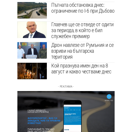
Пътната обстановка днес:
ограничение по I-6 при Дъбово
Главчев ще се отведе от одити
за периода, в който е бил
служебен премиер
Дрон навлезе от Румъния и се
взриви на българска
територия
Кой празнува имен ден на 8
август и какво честваме днес
- РЕКЛАМА -