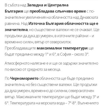
В събота над
Западна и Централна
България
ще
преобладава слънчево време
с по-
значителни увеличения на облачността над Дунавската
равнина. Над
Източна България облачността ще е
значителна
, но съществени валежи не се очакват. Ще
продължи да духа до умерен, в източните райони – и
временно силен, вятър от североизток.
Преобладаващите
максимални температури
ще
бъдат предимно между 1° и 6°, в София – около 3°.
Атмосферното налягане е и ще се задържи значително
по-високо от средното за месеца.
По
Черноморието
облачността ще бъде предимно
значителна, но без съществени валежи. Ще продължи
да духа умерен, временно до силенм, североизточен
вятър. Максималните температури ще бъдат между 3° и
6°. Температурата на морската вода – 7°-8°. Вълнението