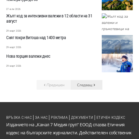
27 юли 2026
Жълт код за интензивни валежи в 12 области на 31
август
29 март 2026
Сняг покри Витоша над 1400 метра
29 март 2026
Нова порция валежи днес
29 март 2026
Предишен
Следващ
ВРЪЗКА С НАС
ЗА НАС
РЕКЛАМА
ДОКУМЕНТИ
ЕТИЧЕН КОДЕКС
Изданието на „Канал 7 Медия груп“ ЕООД спазва Етичния
кодекс на българските журналисти. Действителен собственик