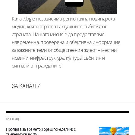
Kanal7.bg е независима регионална новинарска
медия, която отразява актуалните събития от
страната. Нашата мисия е да предоставяме
навременна, проверена и обективна информация
за важните теми от обществения живот – местни
новини, инфраструктура, култура, събития и
сигнали от гражданите.
ЗА КАНАЛ 7
ВИЖТЕ ОЩЕ
Прогноза за времето: Горещ понеделник с
температури до 36°