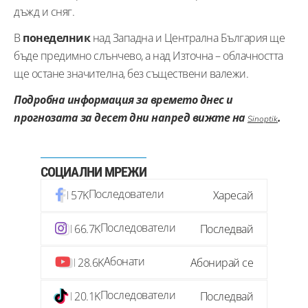
дъжд и сняг.
В
понеделник
над Западна и Централна България ще
бъде предимно слънчево, а над Източна – облачността
ще остане значителна, без съществени валежи.
Подробна информация за времето днес и
прогнозата за десет дни напред вижте на
.
Sinoptik
СОЦИАЛНИ МРЕЖИ
Последователи
57K
Харесай
Последователи
66.7K
Последвай
Абонати
28.6K
Абонирай се
Последователи
20.1K
Последвай