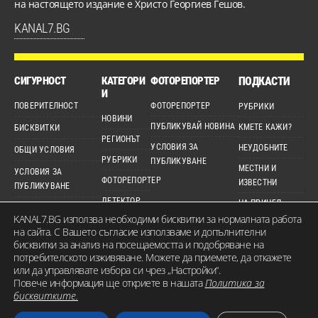
на настоящето издание е Христо Георгиев Гешов.
KANAL7.BG
СИГУРНОСТ
КАТЕГОРИ
ФОТОРЕПОРТЕР
ПОДКАСТИ
И
ПОВЕРИТЕЛНОСТ
ФОТОРЕПОРТЕР
РУБРИКИ
НОВИНИ
ПУБЛИКУВАЙ НОВИНА
КМЕТЕ КАЖИ?
БИСКВИТКИ
РЕГИОНЪТ
УСЛОВИЯ ЗА
НЕУДОБНИТЕ
ОБЩИ УСЛОВИЯ
РУБРИКИ
ПУБЛИКУВАНЕ
МЕСТНИ И
УСЛОВИЯ ЗА
ФОТОРЕПОРТЕР
ИЗВЕСТНИ
ПУБЛИКУВАНЕ
ДЕТЕКТОР
НА ПРИЦЕЛ
ЕТИЧЕН КОДЕКС
KANAL7.BG използва необходими бисквитки за нормалната работа
ВИДЕО
на сайта. С Вашето съгласие използваме и допълнителни
КАРТА НА САЙТА
бисквитки за анализ на посещаемостта и подобряване на
потребителското изживяване. Можете да приемете, да откажете
или да управлявате избора си чрез „Настройки“.
Повече информация ще откриете в нашата
Политика за
© 2026 KANAL7.BG – МЕСТЕН ГЛАС. Всички права запазени. Съдържанието на
бисквитките.
сайта е собственост на Канал 7 Медия Груп ЕООД и не може да бъде