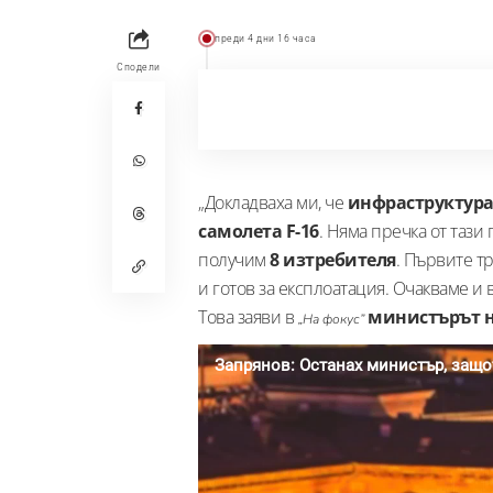
преди 4 дни 16 часа
Сподели
„Докладваха ми, че
инфраструктур
самолета F-16
. Няма пречка от тази
получим
8 изтребителя
. Първите т
и готов за експлоатация. Очакваме и 
Това заяви в
министърът н
„На фокус”