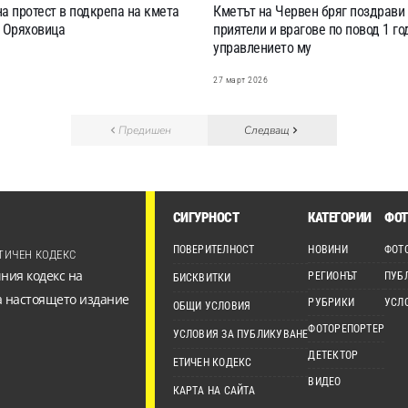
а протест в подкрепа на кмета
Кметът на Червен бряг поздрави
а Оряховица
приятели и врагове по повод 1 го
управлението му
6
27 март 2026
Предишен
Следващ
СИГУРНОСТ
КАТЕГОРИИ
ФОТ
ПОВЕРИТЕЛНОСТ
НОВИНИ
ФОТ
ТИЧЕН КОДЕКС
ния кодекс на
РЕГИОНЪТ
ПУБ
БИСКВИТКИ
а настоящето издание
РУБРИКИ
УСЛ
ОБЩИ УСЛОВИЯ
ФОТОРЕПОРТЕР
УСЛОВИЯ ЗА ПУБЛИКУВАНЕ
ДЕТЕКТОР
ЕТИЧЕН КОДЕКС
ВИДЕО
КАРТА НА САЙТА