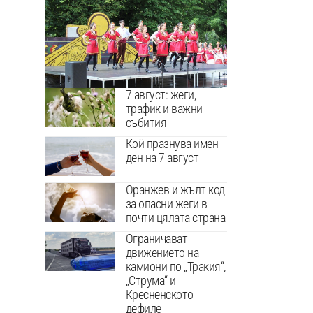
7 август: жеги,
трафик и важни
събития
Кой празнува имен
ден на 7 август
Оранжев и жълт код
за опасни жеги в
почти цялата страна
Ограничават
движението на
камиони по „Тракия“,
„Струма“ и
Кресненското
дефиле