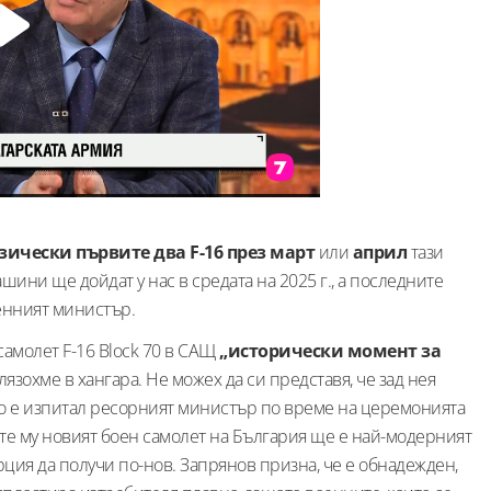
зически първите два F-16 през март
или
април
тази
шини ще дойдат у нас в средата на 2025 г., а последните
оенният министър.
амолет F-16 Block 70 в САЩ
„исторически момент за
влязохме в хангара. Не можех да си представя, че зад нея
ето е изпитал ресорният министър по време на церемонията
те му новият боен самолет на България ще е най-модерният
рция да получи по-нов. Запрянов призна, че е обнадежден,