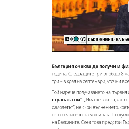
България очаква да получи и фи
година. Следващите три от общо 8 ма
три – в края на септември, уточни в
Той нарече получаването на първия с
страната ни”
. „Имаше завеса, като 
самолетът”, не скри вълнението, ко
по връчването на машината. По думи
на Балканите. След това предстои Гъ