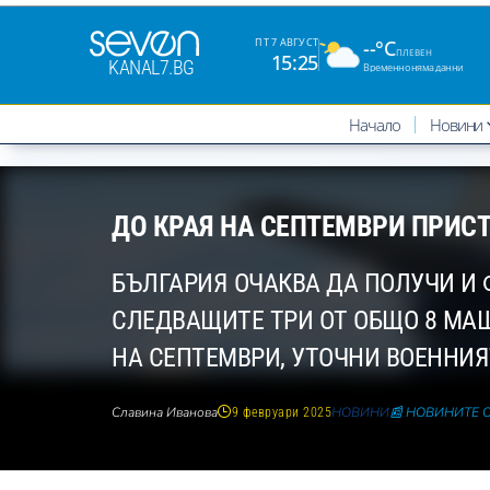
--°C
ПТ 7 АВГУСТ
ПЛЕВЕН
15:25
KANAL7.BG
Временно няма данни
Начало
Новини
ДО КРАЯ НА СЕПТЕМВРИ ПРИСТ
БЪЛГАРИЯ ОЧАКВА ДА ПОЛУЧИ И 
СЛЕДВАЩИТЕ ТРИ ОТ ОБЩО 8 МАШИ
НА СЕПТЕМВРИ, УТОЧНИ ВОЕННИ
Славина Иванова
НОВИНИ
📰 НОВИНИТЕ 
9 февруари 2025