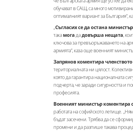
че Българската армия ще успее да ек
обучават в САЩ, са много мотивирани
оптималният вариант за България”, к
„
Съгласих се да остана министър
така
мога
да
довърша нещата
, ко
ключова за превъоръжаването на арми
армията”, каза още военният министъ
Запрянов коментира членството 
териториалната ни цялост. Колектив
която да гарантира националната сиг
подчерта, че заради сигурността и 
професията.
Военният министър коментира 
работата на софийското летище. „Ням
бъдат засечени. Трябва да се сформи
промени и да разпише такава процеду