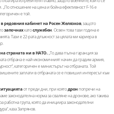
сплоатира изтребителя плавно, защото военните, които се
. „По отношение на цена и бойна ефективност F-16 е
атегоричен е той.
 в редовния кабинет на Росен Желязков
, защото
ито
започнах
като
служебен
. Освен това тази година е
ята. Тази е 22-рата длъжност за цялата ми кариера в
р.
на страната ни в НАТО.
„То дава пълна гаранция за
ната отбрана е най-икономичният начин да градим армия,
урност”, категоричен е министърът на отбраната. Той
повишените заплати в отбраната се е повишил интересът към
ситуацията
от преди дни, при която
дрон
попречи на
аме законодателна норма за сваляне на дронове, ако такива
ра работна група, която да инициира законодателни
ра”, каза Запрянов.