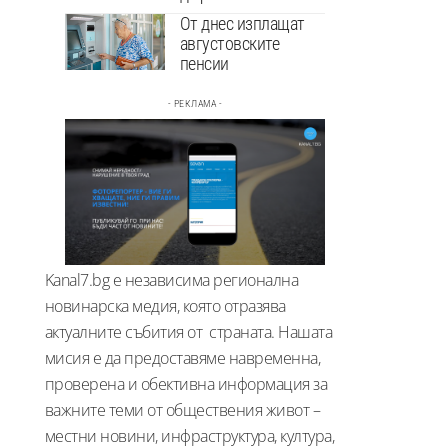
От днес изплащат
августовските
пенсии
- РЕКЛАМА -
Kanal7.bg е независима регионална
новинарска медия, която отразява
актуалните събития от страната. Нашата
мисия е да предоставяме навременна,
проверена и обективна информация за
важните теми от обществения живот –
местни новини, инфраструктура, култура,