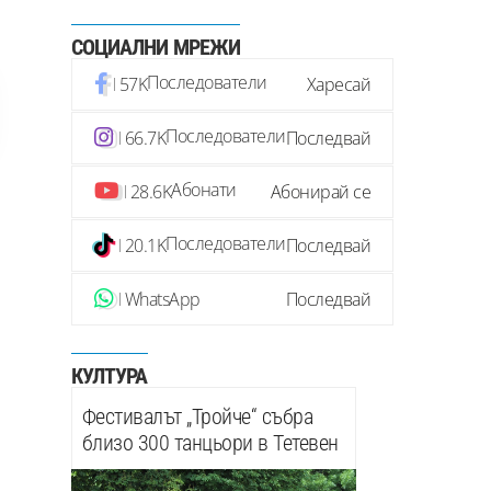
СОЦИАЛНИ МРЕЖИ
Последователи
57K
Харесай
Последователи
66.7K
Последвай
Абонати
28.6K
Абонирай се
Последователи
20.1K
Последвай
WhatsApp
Последвай
КУЛТУРА
Фестивалът „Тройче“ събра
близо 300 танцьори в Тетевен