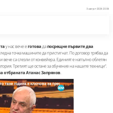
3 август 2026 20:06
ата
у нас вече е
готова
да
посрещне първите два
 гледна точка машините да пристигнат. По договор трябва да
ри вече са слезли от конвейера. Единият е напълно облетян
втория. Третият ще остане за обучение на нашите техници”.
а отбраната
Атанас
Запрянов
.