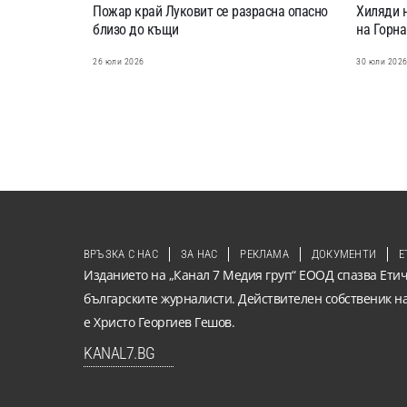
Пожар край Луковит се разрасна опасно
Хиляди н
близо до къщи
на Горн
26 юли 2026
30 юли 202
ВРЪЗКА С НАС
ЗА НАС
РЕКЛАМА
ДОКУМЕНТИ
Е
Изданието на „Канал 7 Медия груп“ ЕООД спазва Етич
българските журналисти. Действителен собственик н
е Христо Георгиев Гешов.
KANAL7.BG