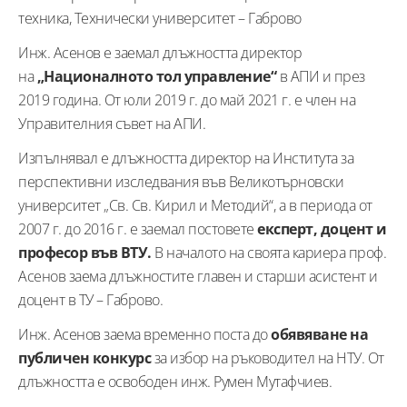
техника, Технически университет – Габрово
Инж. Асенов е заемал длъжността директор
на
„Националното тол управление“
в АПИ и през
2019 година. От юли 2019 г. до май 2021 г. е член на
Управителния съвет на АПИ.
Изпълнявал е длъжността директор на Института за
перспективни изследвания във Великотърновски
университет „Св. Св. Кирил и Методий“, а в периода от
2007 г. до 2016 г. е заемал постовете
експерт, доцент и
професор във ВТУ.
В началото на своята кариера проф.
Асенов заема длъжностите главен и старши асистент и
доцент в ТУ – Габрово.
Инж. Асенов заема временно поста до
обявяване на
публичен конкурс
за избор на ръководител на НТУ. От
длъжността е освободен инж. Румен Мутафчиев.