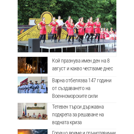
Кой празнува имен ден на 8
август и какво честваме днес
Варна отбелязва 147 години
от създаването на
Военноморските сили
Тетевен търси държавна
подкрепа за решаване на
водната криза
Горещо време и гръмотевични