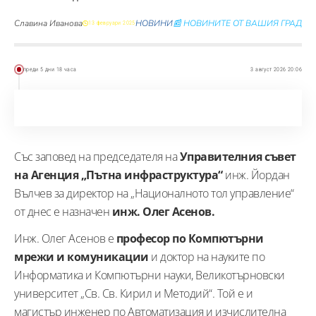
Славина Иванова
НОВИНИ
📰 НОВИНИТЕ ОТ ВАШИЯ ГРАД
13 февруари 2025
преди 5 дни 18 часа
3 август 2026 20:06
Със заповед на председателя на
Управителния съвет
на Агенция „Пътна инфраструктура“
инж. Йордан
Вълчев за директор на „Националното тол управление“
от днес е назначен
инж. Олег Асенов.
Инж. Олег Асенов е
професор по Компютърни
мрежи и комуникации
и доктор на науките по
Информатика и Компютърни науки, Великотърновски
университет „Св. Св. Кирил и Методий“. Той е и
магистър инженер по Автоматизация и изчислителна