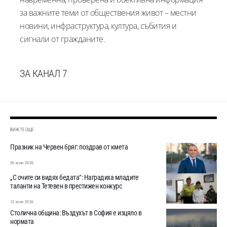
за важните теми от обществения живот – местни
новини, инфраструктура, култура, събития и
сигнали от гражданите.
ЗА КАНАЛ 7
ВИЖТЕ ОЩЕ
Празник на Червен бряг: поздрав от кмета
26 юни 2026
„С очите си видях бедата“: Наградиха младите
таланти на Тетевен в престижен конкурс
12 юни 2026
Столична община: Въздухът в София е изцяло в
нормата