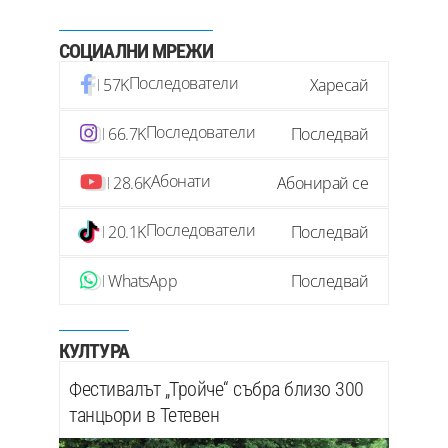
СОЦИАЛНИ МРЕЖИ
Последователи
57K
Харесай
Последователи
66.7K
Последвай
Абонати
28.6K
Абонирай се
Последователи
20.1K
Последвай
WhatsApp
Последвай
КУЛТУРА
Фестивалът „Тройче“ събра близо 300
танцьори в Тетевен