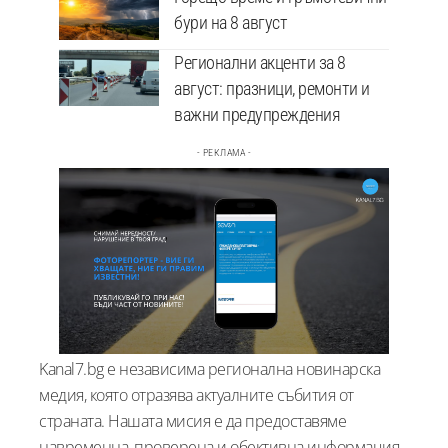
бури на 8 август
Регионални акценти за 8
август: празници, ремонти и
важни предупреждения
- РЕКЛАМА -
Kanal7.bg е независима регионална новинарска
медия, която отразява актуалните събития от
страната. Нашата мисия е да предоставяме
навременна, проверена и обективна информация