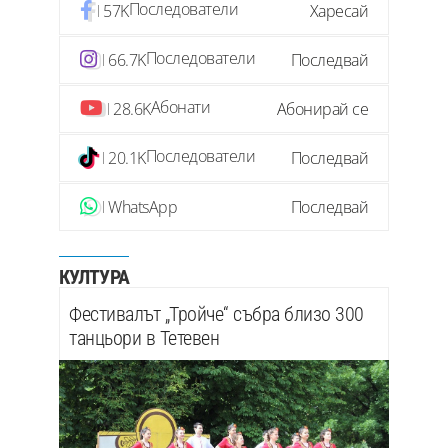
Последователи
57K
Харесай
Последователи
66.7K
Последвай
Абонати
28.6K
Абонирай се
Последователи
20.1K
Последвай
WhatsApp
Последвай
КУЛТУРА
Фестивалът „Тройче“ събра близо 300
танцьори в Тетевен