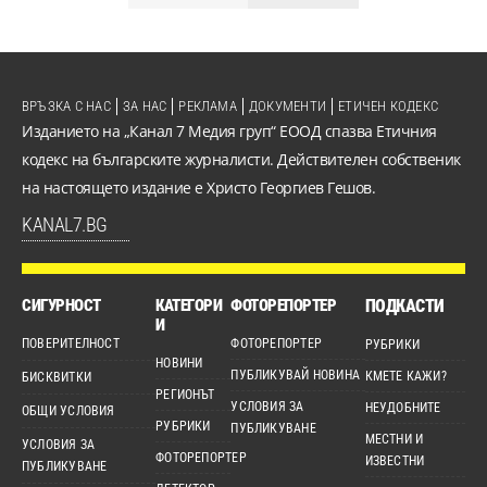
ВРЪЗКА С НАС
ЗА НАС
РЕКЛАМА
ДОКУМЕНТИ
ЕТИЧЕН КОДЕКС
Изданието на „Канал 7 Медия груп“ ЕООД спазва Етичния
кодекс на българските журналисти. Действителен собственик
на настоящето издание е Христо Георгиев Гешов.
KANAL7.BG
СИГУРНОСТ
КАТЕГОРИ
ФОТОРЕПОРТЕР
ПОДКАСТИ
И
ПОВЕРИТЕЛНОСТ
ФОТОРЕПОРТЕР
РУБРИКИ
НОВИНИ
ПУБЛИКУВАЙ НОВИНА
КМЕТЕ КАЖИ?
БИСКВИТКИ
РЕГИОНЪТ
УСЛОВИЯ ЗА
НЕУДОБНИТЕ
ОБЩИ УСЛОВИЯ
РУБРИКИ
ПУБЛИКУВАНЕ
МЕСТНИ И
УСЛОВИЯ ЗА
ФОТОРЕПОРТЕР
ИЗВЕСТНИ
ПУБЛИКУВАНЕ