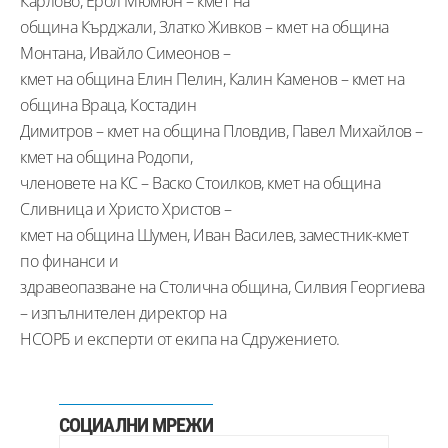
Карлово, Ерол Мюмюн – кмет на
община Кърджали, Златко Живков – кмет на община
Монтана, Ивайло Симеонов –
кмет на община Елин Пелин, Калин Каменов – кмет на
община Враца, Костадин
Димитров – кмет на община Пловдив, Павел Михайлов –
кмет на община Родопи,
членовете на КС – Васко Стоилков, кмет на община
Сливница и Христо Христов –
кмет на община Шумен, Иван Василев, заместник-кмет
по финанси и
здравеопазване на Столична община, Силвия Георгиева
– изпълнителен директор на
НСОРБ и експерти от екипа на Сдружението.
СОЦИАЛНИ МРЕЖИ