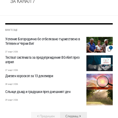
ЗА КАНАЛ 7
ВИЖТЕ ОЩЕ
Успение Богородично бе отбелязано тържествено в
Тетевен и Черни Вит
1
27 март 2026
Тестват системата за предупреждение BG-Alert през
април
27 март 2026
Дневен хороскоп за 13 декември
28 март 2026
Слънце дъжд и градушки през днешният ден
29 март 2026
Предишен
Следващ