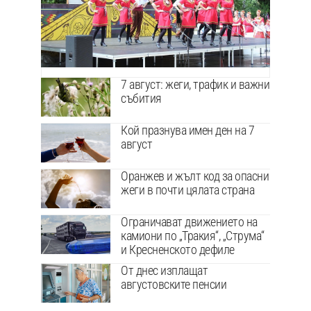
7 август: жеги, трафик и важни
събития
Кой празнува имен ден на 7
август
Оранжев и жълт код за опасни
жеги в почти цялата страна
Ограничават движението на
камиони по „Тракия“, „Струма“
и Кресненското дефиле
От днес изплащат
августовските пенсии