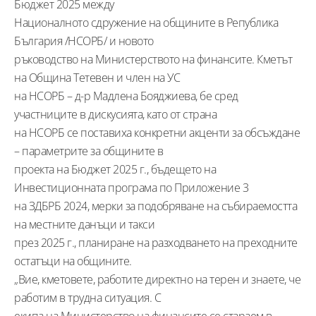
Бюджет 2025 между
Националното сдружение на общините в Република
България /НСОРБ/ и новото
ръководство на Министерството на финансите. Кметът
на Община Тетевен и член на УС
на НСОРБ – д-р Мадлена Бояджиева, бе сред
участниците в дискусията, като от страна
на НСОРБ се поставиха конкретни акценти за обсъждане
– параметрите за общините в
проекта на Бюджет 2025 г., бъдещето на
Инвестиционната програма по Приложение 3
на ЗДБРБ 2024, мерки за подобряване на събираемостта
на местните данъци и такси
през 2025 г., планиране на разходването на преходните
остатъци на общините.
„Вие, кметовете, работите директно на терен и знаете, че
работим в трудна ситуация. С