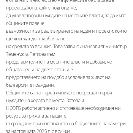
екипа на Министерство на финансите се стараем в
проектозакона, който подготвяме,
да удовлетворим нуждите на местните власти, за да имат
общините повече
възможности за реализирането на идеи и проекти, които
ще доведат до подобряване
на средата за всички“. Това заяви финансовият министър
Теменужка Петкова към
представителите на местните власти и добави, че
общата цел и на двете страни е
предоставянето на по-добри условия за живот на
българските граждани.
Общините са на първа линия, те посрещат първи
нуждите на хората по места. Затова и
НСОРБ работи активно и отстояваше необходимия ни
ресурс за грижата за нашите
съграждани при изготвянето на бюджетните параметри
за настоящата 2025 г. с всички