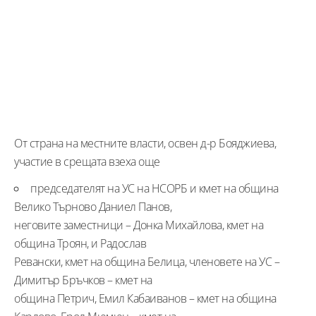
От страна на местните власти, освен д-р Бояджиева,
участие в срещата взеха още
председателят на УС на НСОРБ и кмет на община
Велико Търново Даниел Панов,
неговите заместници – Донка Михайлова, кмет на
община Троян, и Радослав
Ревански, кмет на община Белица, членовете на УС –
Димитър Бръчков – кмет на
община Петрич, Емил Кабаиванов – кмет на община