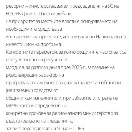
ресорни министерства, заяви председателят на УС на
НСОРБ Даниел Панов и добави,
че приоритет за местните власти е осигуряването на
необходимите средства за
изпълнение на проектите, депозирани по Националната
инвестиционна програма.
Конкретните параметри, за които общините настояват, са
осигуряването на ресурс от 2
млрд. лв. за разплащания през 2025 г., запазване на
револвиращия характер на
програмата, възможност за разплащане със собствени
(или заемни) средства от
общини към изпълнители, при забавяне от страна на
МРРБ, както и определяне на
конкретни срокове за регионалното министерство за
възстановяване на плащанията,
заяви председателят на УС на НСОРБ.