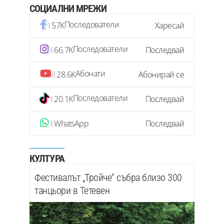
СОЦИАЛНИ МРЕЖИ
Последователи
57K
Харесай
Последователи
66.7K
Последвай
Абонати
28.6K
Абонирай се
Последователи
20.1K
Последвай
WhatsApp
Последвай
КУЛТУРА
Фестивалът „Тройче“ събра близо 300
танцьори в Тетевен