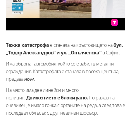
Тежка катастрофа
е станала на кръстовището на
бул.
„Тодор Александров” и ул. „Опълченска“
в София.
Има обърнат автомобил, който се е забил в метални
ограждения. Катастрофата е станала в посока центъра,
предава
NOVA.
На място има две линейки и много
полиция.
Движението е блокирано.
По разказ на
очевидец е имало гонка с органите на реда, а след това е
последвал сблъсък с друг невинен шофьор.