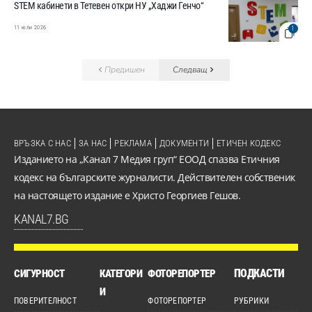
STEM кабинети в Тетевен откри НУ „Хаджи Генчо“
11 юли 2026
1
Предишен
Следващ
ВРЪЗКА С НАС
ЗА НАС
РЕКЛАМА
ДОКУМЕНТИ
ЕТИЧЕН КОДЕКС
Изданието на „Канал 7 Медия груп“ ЕООД спазва Етичния
кодекс на българските журналисти. Действителен собственик
на настоящето издание е Христо Георгиев Гешов.
KANAL7.BG
ПОДКАСТИ
СИГУРНОСТ
КАТЕГОРИ
ФОТОРЕПОРТЕР
И
ПОВЕРИТЕЛНОСТ
ФОТОРЕПОРТЕР
РУБРИКИ