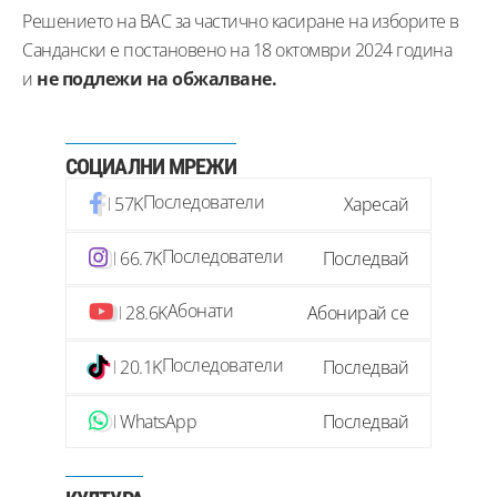
Решението на ВАС за частично касиране на изборите в
Сандански е постановено на 18 октомври 2024 година
и
не подлежи на обжалване.
СОЦИАЛНИ МРЕЖИ
Последователи
57K
Харесай
Последователи
66.7K
Последвай
Абонати
28.6K
Абонирай се
Последователи
20.1K
Последвай
WhatsApp
Последвай