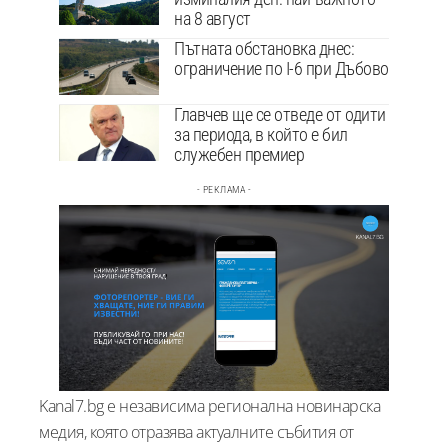
на 8 август
Пътната обстановка днес:
ограничение по I-6 при Дъбово
Главчев ще се отведе от одити
за периода, в който е бил
служебен премиер
- РЕКЛАМА -
Kanal7.bg е независима регионална новинарска
медия, която отразява актуалните събития от