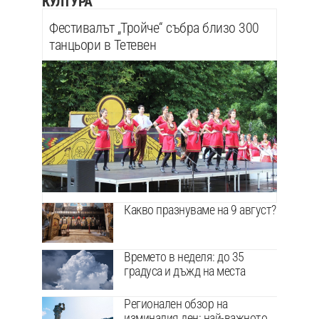
КУЛТУРА
Фестивалът „Тройче“ събра близо 300
танцьори в Тетевен
Какво празнуваме на 9 август?
Времето в неделя: до 35
градуса и дъжд на места
Регионален обзор на
изминалия ден: най-важното