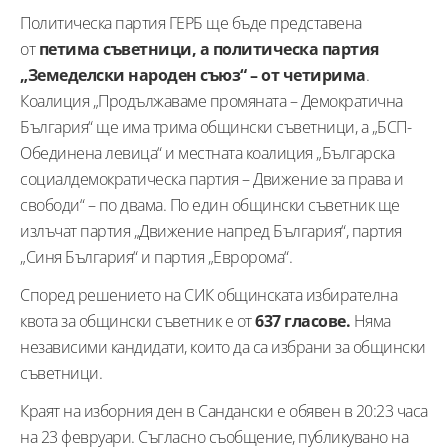
Политическа партия ГЕРБ ще бъде представена
от
петима съветници, а политическа партия
„Земеделски народен съюз“ – от четирима
.
Коалиция „Продължаваме промяната – Демократична
България“ ще има трима общински съветници, а „БСП-
Обединена левица“ и местната коалиция „Българска
социалдемократическа партия – Движение за права и
свободи“ – по двама. По един общински съветник ще
излъчат партия „Движение напред България“, партия
„Синя България“ и партия „Евророма“.
Според решението на СИК общинската избирателна
квота за общински съветник е от
637 гласове.
Няма
независими кандидати, които да са избрани за общински
съветници.
Краят на изборния ден в Сандански е обявен в 20:23 часа
на 23 февруари. Съгласно съобщение, публикувано на