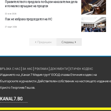
Правителството предлага по-бързи наказателни дела
и по-малко връщане на процеси
22 юли 2026
Пак не избраха председател на НС
27 март 2026
Предишен
Следващ
ВРЪЗКА С НАС
ЗА НАС
РЕКЛАМА
ДОКУМЕНТИ
ЕТИЧЕН КОДЕКС
Изданието на „Канал 7 Медия груп“ ЕООД спазва Етичния кодекс на
българските журналисти. Действителен собственик на настоящето издание е
Христо Георгиев Гешов.
KANAL7.BG