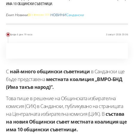
ИМА 10 ОБЩИНСКИ СЪВЕТНИЦИ.
Екип Новини
НОВИНИ
Сандански
24 февруари 2025
преди 6 дни 19 часа
3 август 2026 20:06
С
най-много общински съветници
в Сандански ще
бъде представена
местната коалиция „ВМРО-БНД
(Има такъв народ)“.
Това пише в решение на Общинската избирателна
комисия (СИК) в Сандански, публикувано на страницата
на Централната избирателна комисия (ЦИК). В
състава
на новия Общински съвет местната коалиция ще
има 10 общински съветници.