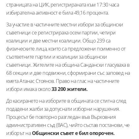
страницата на ЦИК, регистрираната към 17:30 часа
избирателна активност е била 49,16 процента.
За участие в частичните местни избори за общински
съветници се регистрираха осем партии, четири
коалиции и две местни коалиции. Общо 239 са
физическите лица, които са предложени поименно от
съответните партии и коалиции за общински
съветници. Жителите на община Сандански гласуваха в
68 секции и две подвижни, сформирани със заповед на
кмета Атанас Стоянов. Право на глас на частичните
избори имаха около
33 200 жители.
До касирането на изборите в общината се стигна след
подадени жалби за допуснати изборни нарушения.
Процесът бе повторно разгледан във Върховния
административен съд (ВАС), чийто състав постанови, че
изборът на
Общински съвет е бил опорочен.