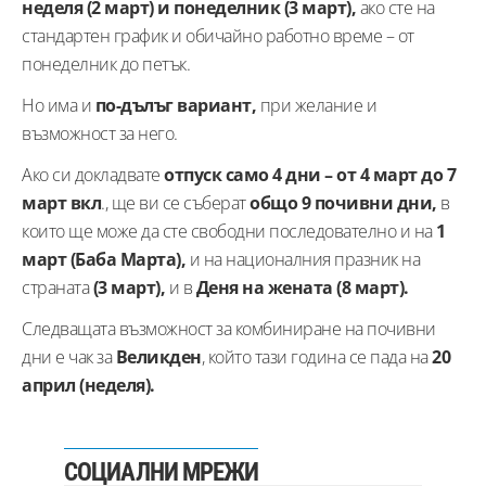
неделя (2 март) и понеделник (3 март),
ако сте на
стандартен график и обичайно работно време – от
понеделник до петък.
Но има и
по-дълъг вариант,
при желание и
възможност за него.
Ако си докладвате
отпуск само 4 дни – от 4 март до 7
март вкл
., ще ви се съберат
общо 9 почивни дни,
в
които ще може да сте свободни последователно и на
1
март (Баба Марта),
и на националния празник на
страната
(3 март),
и в
Деня на жената (8 март).
Следващата възможност за комбиниране на почивни
дни е чак за
Великден
, който тази година се пада на
20
април (неделя).
СОЦИАЛНИ МРЕЖИ