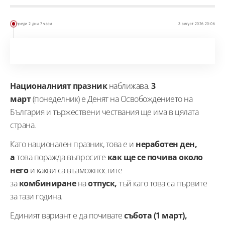
преди 2 дни 7 часа
3 август 2026 20:06
Националният празник
наближава.
3
март
(понеделник) е Денят на Освобождението на
България и тържествени чествания ще има в цялата
страна.
Като национален празник, това е и
неработен
ден,
а
това поражда въпросите
как ще се почива около
него
и какви са възможностите
за
комбиниране
на
отпуск,
тъй като това са първите
за тази година.
Единият вариант е да почивате
събота (1 март),