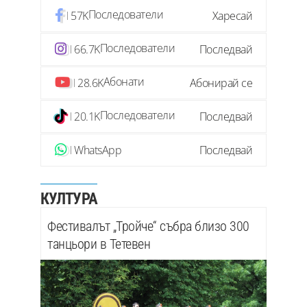
Последователи
57K
Харесай
Последователи
66.7K
Последвай
Абонати
28.6K
Абонирай се
Последователи
20.1K
Последвай
WhatsApp
Последвай
КУЛТУРА
Фестивалът „Тройче“ събра близо 300
танцьори в Тетевен