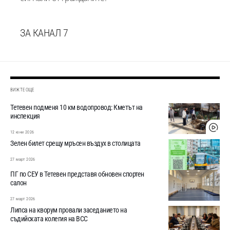
ЗА КАНАЛ 7
ВИЖТЕ ОЩЕ
Тетевен подменя 10 км водопровод: Кметът на
инспекция
12 юни 2026
Зелен билет срещу мръсен въздух в столицата
27 март 2026
ПГ по СЕУ в Тетевен представя обновен спортен
салон
27 март 2026
Липса на кворум провали заседанието на
съдийската колегия на ВСС