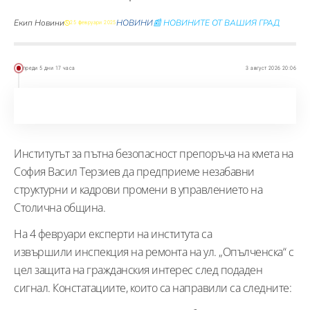
Екип Новини
НОВИНИ
📰 НОВИНИТЕ ОТ ВАШИЯ ГРАД
25 февруари 2025
преди 5 дни 17 часа
3 август 2026 20:06
Институтът за пътна безопасност препоръча на кмета на
София Васил Терзиев да предприеме незабавни
структурни и кадрови промени в управлението на
Столична община.
На 4 февруари експерти на института са
извършили инспекция на ремонта на ул. „Опълченска“ с
цел защита на гражданския интерес след подаден
сигнал. Констатациите, които са направили са следните: