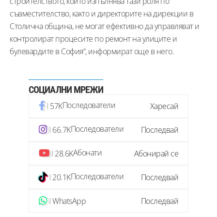
строителството, който изпълнява тази роля по
съвместителство, както и директорите на дирекции в
Столична община, не могат ефективно да управляват и
контролират процесите по ремонт на улиците и
булевардите в София“, информират още в него.
СОЦИАЛНИ МРЕЖИ
Последователи
57K
Харесай
Последователи
66.7K
Последвай
Абонати
28.6K
Абонирай се
Последователи
20.1K
Последвай
WhatsApp
Последвай