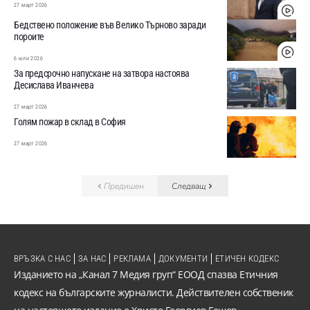
27 март 2026
Бедствено положение във Велико Търново заради
пороите
6 юли 2026
За предсрочно напускане на затвора настоява
Десислава Иванчева
27 март 2026
Голям пожар в склад в София
27 март 2026
Предишен
Следващ
ВРЪЗКА С НАС
ЗА НАС
РЕКЛАМА
ДОКУМЕНТИ
ЕТИЧЕН КОДЕКС
Изданието на „Канал 7 Медия груп“ ЕООД спазва Етичния
кодекс на българските журналисти. Действителен собственик