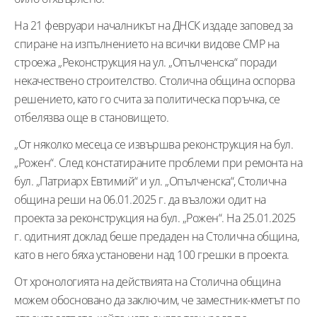
На 21 февруари началникът на ДНСК издаде заповед за
спиране на изпълнението на всички видове СМР на
строежа „Реконструкция на ул. „Опълченска“ поради
некачествено строителство. Столична община оспорва
решението, като го счита за политическа поръчка, се
отбелязва още в становището.
„От няколко месеца се извършва реконструкция на бул.
„Рожен“. След констатираните проблеми при ремонта на
бул. „Патриарх Евтимий“ и ул. „Опълченска“, Столична
община реши на 06.01.2025 г. да възложи одит на
проекта за реконструкция на бул. „Рожен“. На 25.01.2025
г. одитният доклад беше предаден на Столична община,
като в него бяха установени над 100 грешки в проекта.
От хронологията на действията на Столична община
можем обосновано да заключим, че заместник-кметът по