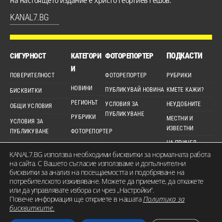
на настоящето издание е Христо Георгиев Гешов.
KANAL7.BG
ПОДКАСТИ
СИГУРНОСТ
КАТЕГОРИ
ФОТОРЕПОРТЕР
И
ПОВЕРИТЕЛНОСТ
ФОТОРЕПОРТЕР
РУБРИКИ
НОВИНИ
ПУБЛИКУВАЙ НОВИНА
КМЕТЕ КАЖИ?
БИСКВИТКИ
РЕГИОНЪТ
УСЛОВИЯ ЗА
НЕУДОБНИТЕ
ОБЩИ УСЛОВИЯ
ПУБЛИКУВАНЕ
РУБРИКИ
МЕСТНИ И
УСЛОВИЯ ЗА
ИЗВЕСТНИ
ПУБЛИКУВАНЕ
ФОТОРЕПОРТЕР
НА ПРИЦЕЛ
ДЕТЕКТОР
ЕТИЧЕН КОДЕКС
KANAL7.BG използва необходими бисквитки за нормалната работа
ВИДЕО
на сайта. С Вашето съгласие използваме и допълнителни
КАРТА НА САЙТА
бисквитки за анализ на посещаемостта и подобряване на
потребителското изживяване. Можете да приемете, да откажете
или да управлявате избора си чрез „Настройки“.
Повече информация ще откриете в нашата
Политика за
© 2026 KANAL7.BG – МЕСТЕН ГЛАС. Всички права запазени. Съдържанието на
бисквитките.
сайта е собственост на Канал 7 Медия Груп ЕООД и не може да бъде