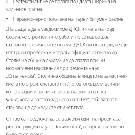
Геотекстилът не се полага по цялата ширина на
уличните платна.
Неравномерно полагане на първи битумен разлив.
„На същата дата уведомихме ДНСК и кмета на град
София, че строителните работи не се извършват
съгласно техническите норми. ДНСК ни отговори, че ще
извърши проверка и изпрати официално писмо до
Столична община с указание да спазва всички
нормативни изисквания при ремонта на ул.
„Опълченска“. Столична община, в лицето на заместник-
кмета по строителството г-н Лютов, отхвърли всички
констатации и заяви, че вярва на екипа на г-жа
Фандъкова и застава зад него на 100%“, отбелязват в
становище до медиите от института.
От там са предложи да се възложи одит на проекта за
реконструкция на ул. „Опълченска“, но предложението
било отхвърлено.