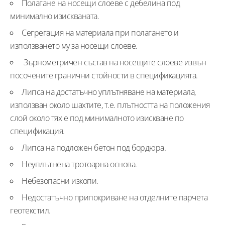
Полагане на носещи слоеве с дебелина под
минимално изискваната.
Сегрегация на материала при полагането и
използването му за носещи слоеве.
Зърнометричен състав на носещите слоеве извън
посочените гранични стойности в спецификацията.
Липса на достатъчно уплътняване на материала,
използван около шахтите, т.е. плътността на положения
слой около тях е под минималното изискване по
спецификация.
Липса на подложен бетон под бордюра.
Неуплътнена тротоарна основа.
Небезопасни изкопи.
Недостатъчно припокриване на отделните парчета
геотекстил.