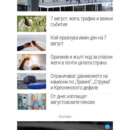
7 август: жеги, трафик и важни
събития
Кой празнува имен ден на 7
август
Оранжев и жълт код за опасни
жеги в почти цялата страна
Ограничават движението на
камиони по „Тракия“, „Струма“
и Кресненското дефиле
От днес изплащат
августовските пенсии
- РЕКЛАМА -