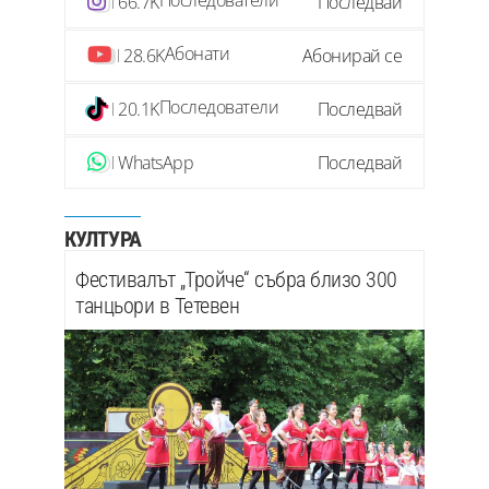
Последователи
66.7K
Последвай
Абонати
28.6K
Абонирай се
Последователи
20.1K
Последвай
WhatsApp
Последвай
КУЛТУРА
Фестивалът „Тройче“ събра близо 300
танцьори в Тетевен