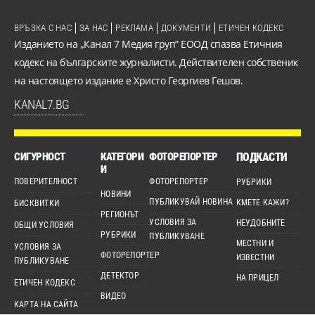
ВРЪЗКА С НАС
ЗА НАС
РЕКЛАМА
ДОКУМЕНТИ
ЕТИЧЕН КОДЕКС
Изданието на „Канал 7 Медия груп“ ЕООД спазва Етичния
кодекс на българските журналисти. Действителен собственик
на настоящето издание е Христо Георгиев Гешов.
KANAL7.BG
СИГУРНОСТ
КАТЕГОРИ
ФОТОРЕПОРТЕР
ПОДКАСТИ
И
ПОВЕРИТЕЛНОСТ
ФОТОРЕПОРТЕР
РУБРИКИ
НОВИНИ
ПУБЛИКУВАЙ НОВИНА
КМЕТЕ КАЖИ?
БИСКВИТКИ
РЕГИОНЪТ
УСЛОВИЯ ЗА
НЕУДОБНИТЕ
ОБЩИ УСЛОВИЯ
РУБРИКИ
ПУБЛИКУВАНЕ
МЕСТНИ И
УСЛОВИЯ ЗА
ФОТОРЕПОРТЕР
ИЗВЕСТНИ
ПУБЛИКУВАНЕ
ДЕТЕКТОР
НА ПРИЦЕЛ
ЕТИЧЕН КОДЕКС
ВИДЕО
КАРТА НА САЙТА