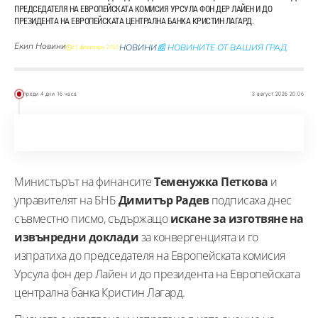
ПРЕДСЕДАТЕЛЯ НА ЕВРОПЕЙСКАТА КОМИСИЯ УРСУЛА ФОН ДЕР ЛАЙЕН И ДО
ПРЕЗИДЕНТА НА ЕВРОПЕЙСКАТА ЦЕНТРАЛНА БАНКА КРИСТИН ЛАГАРД.
Екип Новини
НОВИНИ
📰 НОВИНИТЕ ОТ ВАШИЯ ГРАД
25 февруари 2025
преди 4 дни 16 часа
3 август 2026 20:06
Министърът на финансите
Теменужка Петкова
и
управителят на БНБ
Димитър Радев
подписаха днес
съвместно писмо, съдържащо
искане за изготвяне на
извънредни доклади
за конвергенцията и го
изпратиха до председателя на Европейската комисия
Урсула фон дер Лайен и до президента на Европейската
централна банка Кристин Лагард.