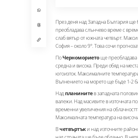
През деня над Западна България ще
преобладава слънчево време с време
слаб вятър от южната четвърт. Макс
София – около 9°. Това сочи прогноз
По
Черноморието
ще преобладава 
средна и висока. Преди обяд на мест
югоизток. Максималните температури 
Вълнението на морето ще бъде 1-2 б
Над
планините
в западната половин
валежи. Над масивите в източната п
временни увеличения на облачността,
Максималната температура на височин
В
четвъртък
и над източните район
над страната ще бъде облачно. В четв