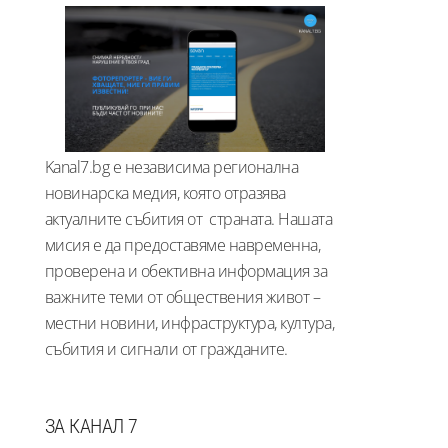
Kanal7.bg е независима регионална
новинарска медия, която отразява
актуалните събития от страната. Нашата
мисия е да предоставяме навременна,
проверена и обективна информация за
важните теми от обществения живот –
местни новини, инфраструктура, култура,
събития и сигнали от гражданите.
ЗА КАНАЛ 7