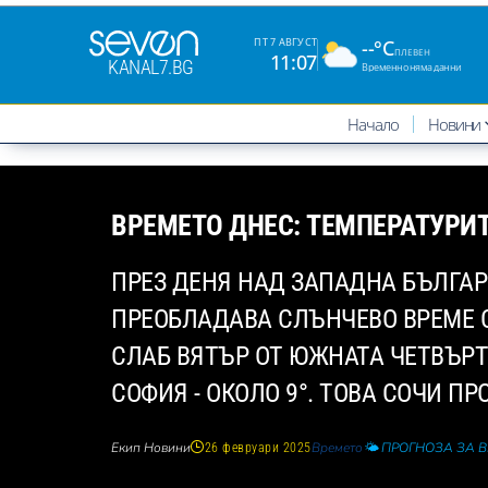
--°C
ПТ 7 АВГУСТ
ПЛЕВЕН
11:07
KANAL7.BG
Временно няма данни
Начало
Новини
ВРЕМЕТО ДНЕС: ТЕМПЕРАТУРИ
ПРЕЗ ДЕНЯ НАД ЗАПАДНА БЪЛГА
ПРЕОБЛАДАВА СЛЪНЧЕВО ВРЕМЕ С
СЛАБ ВЯТЪР ОТ ЮЖНАТА ЧЕТВЪРТ
СОФИЯ - ОКОЛО 9°. ТОВА СОЧИ ПР
Екип Новини
Времето
🌤️ ПРОГНОЗА ЗА 
26 февруари 2025