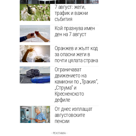
7 август: жеги,
трафик и важни
събития
Кой празнува имен
ден на 7 август
Оранжев и жълт код
за опасни жеги в
почти цялата страна
Ограничават
движението на
камиони по „Тракия“,
„Струма“ и
Кресненското
дефиле
От днес изплащат
августовските
пенсии
- РЕКЛАМА -