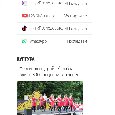
Последователи
66.7K
Последвай
Абонати
28.6K
Абонирай се
Последователи
20.1K
Последвай
WhatsApp
Последвай
КУЛТУРА
Фестивалът „Тройче“ събра
близо 300 танцьори в Тетевен