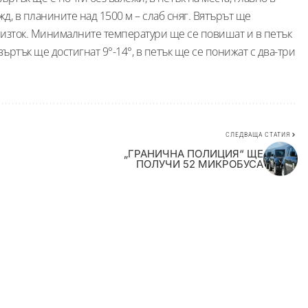
, в планините над 1500 м – слаб сняг. Вятърът ще
т изток. Минималните температури ще се повишат и в петък
твъртък ще достигнат 9°-14°, в петък ще се понижат с два-три
СЛЕДВАЩА СТАТИЯ
„ГРАНИЧНА ПОЛИЦИЯ“ ЩЕ
ПОЛУЧИ 52 МИКРОБУСА