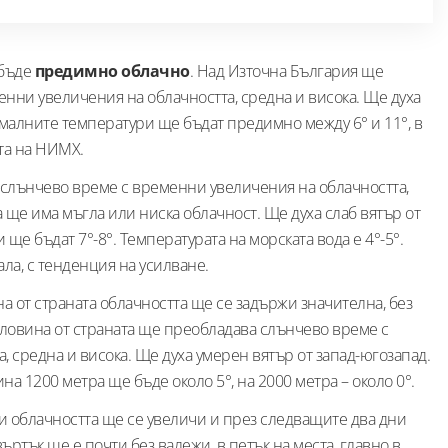
 бъде
предимно облачно
. Над Източна България ще
нни увеличения на облачността, средна и висока. Ще духа
ималните температури ще бъдат предимно между 6° и 11°, в
ата на НИМХ.
слънчево време с временни увеличения на облачността,
а ще има мъгла или ниска облачност. Ще духа слаб вятър от
ще бъдат 7°-8°. Температурата на морската вода е 4°-5°.
ала, с тенденция на усилване.
а от страната облачността ще се задържи значителна, без
оловина от страната ще преобладава слънчево време с
 средна и висока. Ще духа умерен вятър от запад-югозапад.
а 1200 метра ще бъде около 5°, на 2000 метра – около 0°.
и облачността ще се увеличи и през следващите два дни
ъртък ще е почти без валежи, в петък на места, главно в