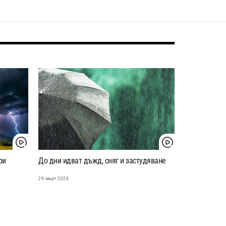
ри
До дни идват дъжд, сняг и застудяване
29 март 2026