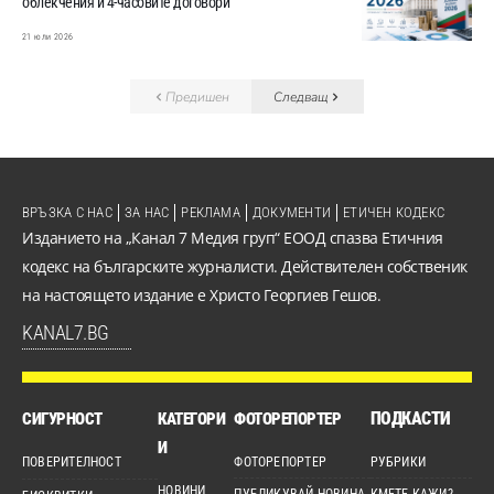
облекчения и 4-часовите договори
21 юли 2026
Предишен
Следващ
ВРЪЗКА С НАС
ЗА НАС
РЕКЛАМА
ДОКУМЕНТИ
ЕТИЧЕН КОДЕКС
Изданието на „Канал 7 Медия груп“ ЕООД спазва Етичния
кодекс на българските журналисти. Действителен собственик
на настоящето издание е Христо Георгиев Гешов.
KANAL7.BG
ПОДКАСТИ
СИГУРНОСТ
КАТЕГОРИ
ФОТОРЕПОРТЕР
И
ПОВЕРИТЕЛНОСТ
ФОТОРЕПОРТЕР
РУБРИКИ
НОВИНИ