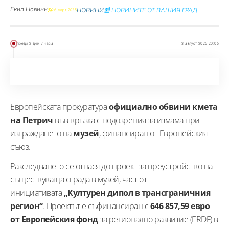
Екип Новини
НОВИНИ
📰 НОВИНИТЕ ОТ ВАШИЯ ГРАД
26 март 2025
преди 2 дни 7 часа
3 август 2026 20:06
Европейската прокуратура
официално обвини кмета
на Петрич
във връзка с подозрения за измама при
изграждането на
музей
, финансиран от Европейския
съюз.
Разследването се отнася до проект за преустройство на
съществуваща сграда в музей, част от
инициативата
„Културен дипол в трансграничния
регион“
. Проектът е съфинансиран с
646 857,59 евро
от Европейския фонд
за регионално развитие (ERDF) в