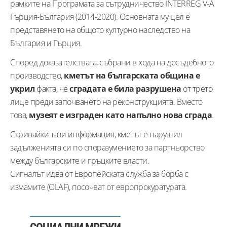
рамките на Програмата за сътрудничество INTERREG V-A
Гърция-България (2014-2020). Основната му цел е
представянето на общото културно наследство на
България и Гърция.
Според доказателствата, събрани в хода на досъдебното
производство,
кметът на българската община е
укрил
факта, че
сградата е била разрушена
от трето
лице преди започването на реконструкцията. Вместо
това,
музеят е изграден като напълно нова сграда
.
Скривайки тази информация, кметът е нарушил
задълженията си по споразумението за партньорство
между българските и гръцките власти.
Сигналът идва от Европейската служба за борба с
измамите (OLAF), посочват от европрокуратурата.