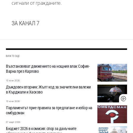
сигнали от гражданите.
ЗА КАНАЛ 7
ВИЖТЕ ОЩЕ
Възстановяват движението на нощния влак София-
Варна през Карлово
10 юни 2026
Дъждовен вторник: Жълт код за значителни валежи
в Кърджали и Хасково
10 юни 2026
Парламентът прие правила за предлагане и избор на
омбудсман
27 март 2026
Бюджет 2026 в комисия: спор за данъчните