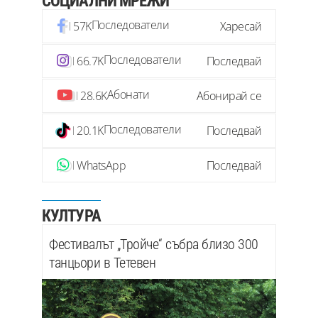
СОЦИАЛНИ МРЕЖИ
Последователи
57K
Харесай
Последователи
66.7K
Последвай
Абонати
28.6K
Абонирай се
Последователи
20.1K
Последвай
WhatsApp
Последвай
КУЛТУРА
Фестивалът „Тройче“ събра близо 300
танцьори в Тетевен