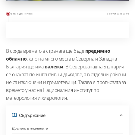
преди 5 дни 15 часа
3 август 2026 20:06
В сряда времето в страната ще бъде
предимно
облачно
, като на много места в Северна и Западна
България ще има
валежи
. В Северозападна България
се очакват по-интензивни дъждове, а в отделни райони
не са изключени и гръмотевици. Такава е прогнозата за
времето у нас на Националния институт по
метеорология и хидрология.
Съдържание
Времето в планините