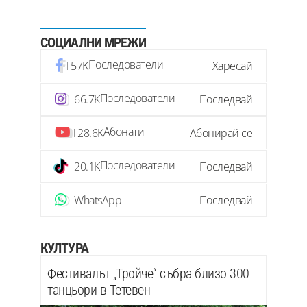
СОЦИАЛНИ МРЕЖИ
Последователи
57K
Харесай
Последователи
66.7K
Последвай
Абонати
28.6K
Абонирай се
Последователи
20.1K
Последвай
WhatsApp
Последвай
КУЛТУРА
Фестивалът „Тройче“ събра близо 300
танцьори в Тетевен