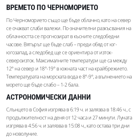
ВРЕМЕТО ПО ЧЕРНОМОРИЕТО
По Черноморието също ще бъде облачно, като на север
се очакват слаби валежи. По-значителни разкъсвания на
облачността се прогнозират в късните следобедни
часове. Вятърът ще бъде слаб – преди обяд от юг-
югозапад, а следобед ще се ориентира от изток-
североизток. Максималните температури ще са между
12° на север и 18°-19° в южната част на крайбрежието.
Температурата на морската вода е 8°-9°, а вълнението на
морето ще бъде слабо – 1-2 бала.
АСТРОНОМИЧЕСКИ ДАННИ
Слънцето в София изгрява в 6:19 ч. и залязва в 18:46 ч., с
продължителност на деня от 12 часа и 27 минути. Луната
изгрява в 4:56 ч. и залязва в 15:08 ч., като остава три дни
до новолуние.