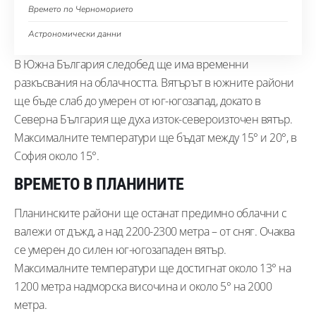
Времето по Черноморието
Астрономически данни
В Южна България следобед ще има временни
разкъсвания на облачността. Вятърът в южните райони
ще бъде слаб до умерен от юг-югозапад, докато в
Северна България ще духа изток-североизточен вятър.
Максималните температури ще бъдат между 15° и 20°, в
София около 15°.
ВРЕМЕТО В ПЛАНИНИТЕ
Планинските райони ще останат предимно облачни с
валежи от дъжд, а над 2200-2300 метра – от сняг. Очаква
се умерен до силен юг-югозападен вятър.
Максималните температури ще достигнат около 13° на
1200 метра надморска височина и около 5° на 2000
метра.