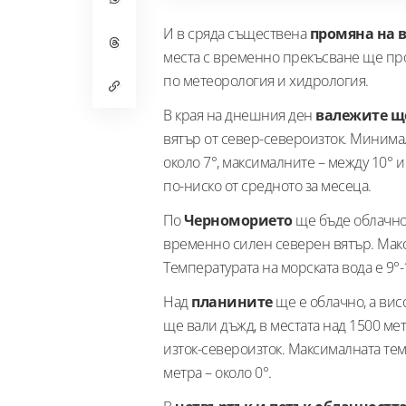
И в сряда съществена
промяна на 
места с временно прекъсване ще пр
по метеорология и хидрология.
В края на днешния ден
валежите щ
вятър от север-североизток. Минимал
около 7°, максималните – между 10° и
по-ниско от средното за месеца.
По
Черноморието
ще бъде облачно 
временно силен северен вятър. Макс
Температурата на морската вода е 9°-
Над
планините
ще е облачно, а вис
ще вали дъжд, в местата над 1500 ме
изток-североизток. Максималната тем
метра – около 0°.