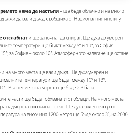
времето няма да настъпи
– ще бъде облачно и на много
одължи да вали дъжд, съобщиха от Националния институт
е отслабнат
и ще започнат да спират. Ще духа до умерен
ните температури ще бъдат между 5° и 10°, за София –
 15°, за София – около 10°. Атмосферното налягане ще остане
и на много места ще вали дъжд. Ще духа умерен и
ималните температури ще бъдат между 10° и 13°.
10°. Вълнението на морето ще бъде 2-3 бала.
оките части ще бъдат обхванати от облаци. На много места
тра надморска височина – сняг. Ще духа силен вятър от
пература на височина 1200 метра ще бъде около 3°, на 2000