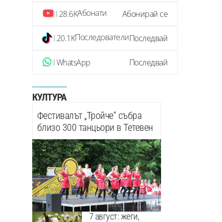
Абонати
28.6K
Абонирай се
Последователи
20.1K
Последвай
WhatsApp
Последвай
КУЛТУРА
Фестивалът „Тройче“ събра
близо 300 танцьори в Тетевен
7 август: жеги,