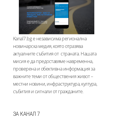
Kanal7.bg е независима регионална
новинарска медия, която отразява
актуалните събития от страната. Нашата
мисия е да предоставяме навременна,
проверена и обективна информация за
важните теми от обществения живот –
местни новини, инфраструктура, култура,
събития и сигнали от гражданите.
ЗА КАНАЛ 7