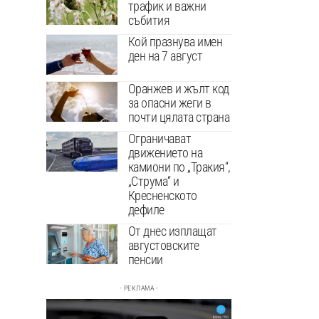
трафик и важни
събития
Кой празнува имен
ден на 7 август
Оранжев и жълт код
за опасни жеги в
почти цялата страна
Ограничават
движението на
камиони по „Тракия“,
„Струма“ и
Кресненското
дефиле
От днес изплащат
августовските
пенсии
- РЕКЛАМА -