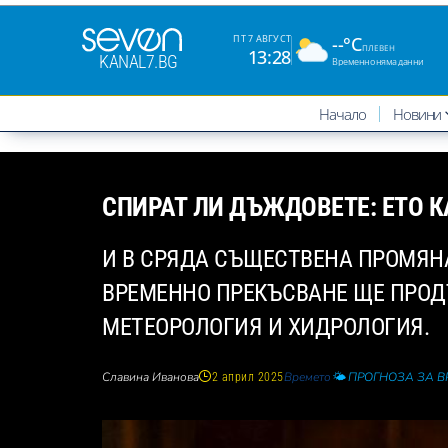
--°C
ПТ 7 АВГУСТ
ПЛЕВЕН
13:28
KANAL7.BG
Временно няма данни
Начало
Новини
СПИРАТ ЛИ ДЪЖДОВЕТЕ: ЕТО 
И В СРЯДА СЪЩЕСТВЕНА ПРОМЯНА
ВРЕМЕННО ПРЕКЪСВАНЕ ЩЕ ПРОД
МЕТЕОРОЛОГИЯ И ХИДРОЛОГИЯ.
Славина Иванова
Времето
🌤️ ПРОГНОЗА ЗА 
2 април 2025