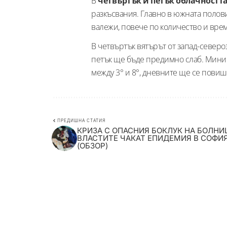
В
четвъртък и петък облачностт
разкъсвания. Главно в южната полов
валежи, повече по количество и вре
В четвъртък вятърът от запад-северо
петък ще бъде предимно слаб. Мини
между 3° и 8°, дневните ще се повиша
ПРЕДИШНА СТАТИЯ
КРИЗА С ОПАСНИЯ БОКЛУК НА БОЛНИ
ВЛАСТИТЕ ЧАКАТ ЕПИДЕМИЯ В СОФИ
(ОБЗОР)