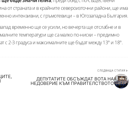
а ще бъде значителна
, преди обяд с по-съществени
ина от страната и в крайните североизточни райони, ще има
менно интензивни, с гръмотевици – в Югозападна България.
запад временно ще се усили, но вечерта ще отслабне и в
малните температури ще са малко по-ниски – предимно
т с 2-3 градуса и максималните ще бъдат между 13° и 18°.
СЛЕДВАЩА СТАТИЯ
ЦИТЕ,
ДЕПУТАТИТЕ ОБСЪЖДАТ ВОТА НА
Я
НЕДОВЕРИЕ КЪМ ПРАВИТЕЛСТВОТО