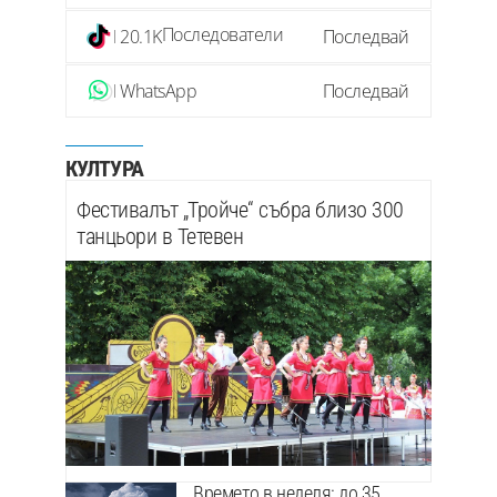
Последователи
20.1K
Последвай
WhatsApp
Последвай
КУЛТУРА
Фестивалът „Тройче“ събра близо 300
танцьори в Тетевен
Времето в неделя: до 35