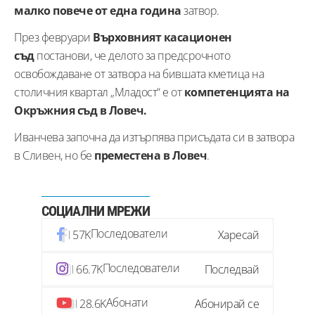
малко повече от една година
затвор.
През февруари
Върховният касационен
съд
постанови, че делото за предсрочното
освобождаване от затвора на бившата кметица на
столичния квартал „Младост“ е от
компетенцията на
Окръжния съд в Ловеч.
Иванчева започна да изтърпява присъдата си в затвора
в Сливен, но бе
преместена в Ловеч
.
СОЦИАЛНИ МРЕЖИ
Последователи
57K
Харесай
Последователи
66.7K
Последвай
Абонати
28.6K
Абонирай се