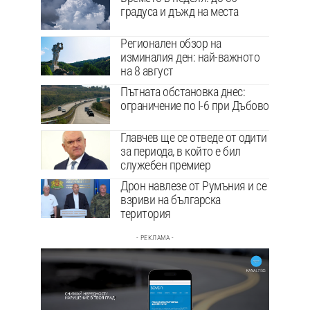
градуса и дъжд на места
Регионален обзор на
изминалия ден: най-важното
на 8 август
Пътната обстановка днес:
ограничение по I-6 при Дъбово
Главчев ще се отведе от одити
за периода, в който е бил
служебен премиер
Дрон навлезе от Румъния и се
взриви на българска
територия
- РЕКЛАМА -