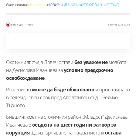
Екип Новини
НОВИНИ
📰 НОВИНИТЕ ОТ ВАШИЯ ГРАД
17 април 2025
преди 6 дни 14 часа
3 август 2026 20:06
Окръжният съд в Ловеч остави
без уважение
молбата
на Десислава Иванчева за
условно предсрочно
освобождаване
.
Решението
може да бъде обжалвано
и протестирано
в седемдневен срок пред Апелативен съд – Велико
Търново.
Бившият кмет на столичния район „Младост“ Десислава
Иванчева е
осъдена на шест години затвор за
корупция
. До изтърпяване на наказанието ѝ
остава