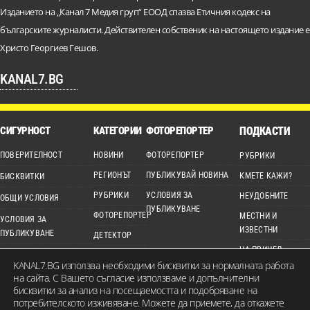
Изданието на „Канал 7 Медия груп“ ЕООД спазва Етичния кодекс на
българските журналисти. Действителен собственик на настоящето издание е
Христо Георгиев Гешов.
KANAL7.BG
СИГУРНОСТ
КАТЕГОРИИ
ФОТОРЕПОРТЕР
ПОДКАСТИ
ПОВЕРИТЕЛНОСТ
НОВИНИ
ФОТОРЕПОРТЕР
РУБРИКИ
РЕГИОНЪТ
ПУБЛИКУВАЙ НОВИНА
КМЕТЕ КАЖИ?
БИСКВИТКИ
РУБРИКИ
УСЛОВИЯ ЗА
НЕУДОБНИТЕ
ОБЩИ УСЛОВИЯ
ПУБЛИКУВАНЕ
ФОТОРЕПОРТЕР
МЕСТНИ И
УСЛОВИЯ ЗА
ИЗВЕСТНИ
ПУБЛИКУВАНЕ
ДЕТЕКТОР
НА ПРИЦЕЛ
ЕТИЧЕН КОДЕКС
ВИДЕО
KANAL7.BG използва необходими бисквитки за нормалната работа
на сайта. С Вашето съгласие използваме и допълнителни
КАРТА НА САЙТА
бисквитки за анализ на посещаемостта и подобряване на
потребителското изживяване. Можете да приемете, да откажете