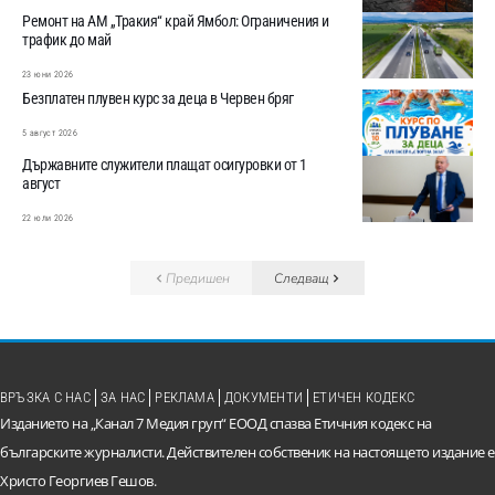
Ремонт на АМ „Тракия“ край Ямбол: Ограничения и
трафик до май
23 юни 2026
Безплатен плувен курс за деца в Червен бряг
5 август 2026
Държавните служители плащат осигуровки от 1
август
22 юли 2026
Предишен
Следващ
ВРЪЗКА С НАС
ЗА НАС
РЕКЛАМА
ДОКУМЕНТИ
ЕТИЧЕН КОДЕКС
Изданието на „Канал 7 Медия груп“ ЕООД спазва Етичния кодекс на
българските журналисти. Действителен собственик на настоящето издание е
Христо Георгиев Гешов.