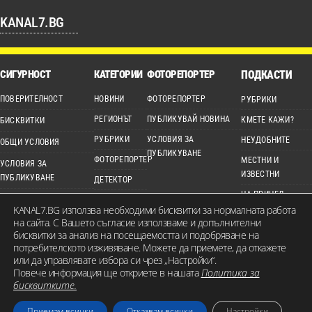
KANAL7.BG
СИГУРНОСТ
КАТЕГОРИИ
ФОТОРЕПОРТЕР
ПОДКАСТИ
ПОВЕРИТЕЛНОСТ
НОВИНИ
ФОТОРЕПОРТЕР
РУБРИКИ
РЕГИОНЪТ
ПУБЛИКУВАЙ НОВИНА
КМЕТЕ КАЖИ?
БИСКВИТКИ
РУБРИКИ
УСЛОВИЯ ЗА
НЕУДОБНИТЕ
ОБЩИ УСЛОВИЯ
ПУБЛИКУВАНЕ
ФОТОРЕПОРТЕР
МЕСТНИ И
УСЛОВИЯ ЗА
ИЗВЕСТНИ
ПУБЛИКУВАНЕ
ДЕТЕКТОР
НА ПРИЦЕЛ
ЕТИЧЕН КОДЕКС
ВИДЕО
KANAL7.BG използва необходими бисквитки за нормалната работа
на сайта. С Вашето съгласие използваме и допълнителни
КАРТА НА САЙТА
бисквитки за анализ на посещаемостта и подобряване на
потребителското изживяване. Можете да приемете, да откажете
или да управлявате избора си чрез „Настройки“.
Повече информация ще откриете в нашата
Политика за
© 2026 KANAL7.BG – МЕСТЕН ГЛАС. Всички права запазени. Съдържанието на
бисквитките.
сайта е собственост на Канал 7 Медия Груп ЕООД и не може да бъде
Приемам всички
Отказвам всички
Настройки