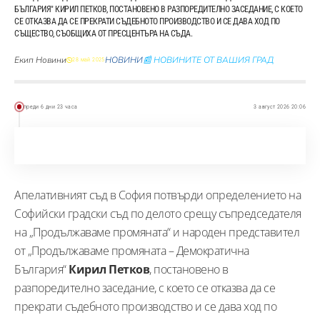
БЪЛГАРИЯ" КИРИЛ ПЕТКОВ, ПОСТАНОВЕНО В РАЗПОРЕДИТЕЛНО ЗАСЕДАНИЕ, С КОЕТО
СЕ ОТКАЗВА ДА СЕ ПРЕКРАТИ СЪДЕБНОТО ПРОИЗВОДСТВО И СЕ ДАВА ХОД ПО
СЪЩЕСТВО, СЪОБЩИХА ОТ ПРЕСЦЕНТЪРА НА СЪДА.
Екип Новини
НОВИНИ
📰 НОВИНИТЕ ОТ ВАШИЯ ГРАД
28 май 2025
преди 6 дни 23 часа
3 август 2026 20:06
Апелативният съд в София потвърди определението на
Софийски градски съд по делото срещу съпредседателя
на „Продължаваме промяната“ и народен представител
от „Продължаваме промяната – Демократична
България“
Кирил Петков
, постановено в
разпоредително заседание, с което се отказва да се
прекрати съдебното производство и се дава ход по