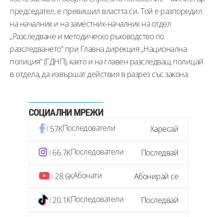
председател, е превишил властта си. Той е разпоредил
на началник и на заместник-началник на отдел
„Разследване и методическо ръководство по
разследването“ при Главна дирекция „Национална
полиция“ (ГДНП), както и на главен разследващ полицай
в отдела, да извършат действия в разрез със закона.
СОЦИАЛНИ МРЕЖИ
Последователи
57K
Харесай
Последователи
66.7K
Последвай
Абонати
28.6K
Абонирай се
Последователи
20.1K
Последвай