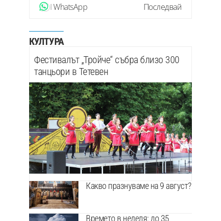
WhatsApp
Последвай
КУЛТУРА
Фестивалът „Тройче“ събра близо 300
танцьори в Тетевен
Какво празнуваме на 9 август?
Времето в неделя: до 35