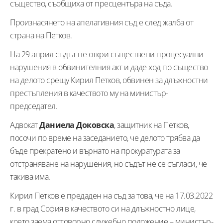
същество, съобщиха от пресцентъра на съда.
Произнасянето на апелативния съд е след жалба от
страна на Петков.
На 29 април съдът не откри съществени процесуални
нарушения в обвинителния акт и даде ход по същество
на делото срещу Кирил Петков, обвинен за длъжностни
престъпления в качеството му на министър-
председател.
Адвокат
Даниела Доковска
, защитник на Петков,
посочи по време на заседанието, че делото трябва да
бъде прекратено и върнато на прокуратурата за
отстраняване на нарушения, но съдът не се съгласи, че
такива има.
Кирил Петков е предаден на съд за това, че на 17.03.2022
г. в град София в качеството си на длъжностно лице,
което заема отговорно служебно положение – министър-