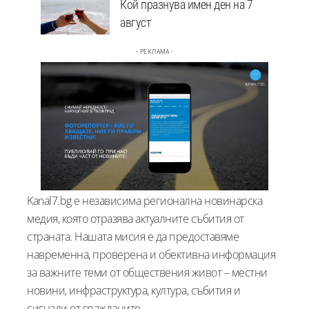
Кой празнува имен ден на 7
август
- РЕКЛАМА -
Kanal7.bg е независима регионална новинарска
медия, която отразява актуалните събития от
страната. Нашата мисия е да предоставяме
навременна, проверена и обективна информация
за важните теми от обществения живот – местни
новини, инфраструктура, култура, събития и
сигнали от гражданите.