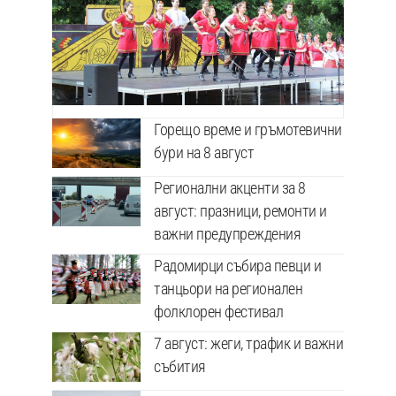
Горещо време и гръмотевични
бури на 8 август
Регионални акценти за 8
август: празници, ремонти и
важни предупреждения
Радомирци събира певци и
танцьори на регионален
фолклорен фестивал
7 август: жеги, трафик и важни
събития