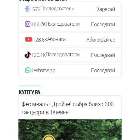
Последователи
57K
Харесай
Последователи
66.7K
Последвай
Абонати
28.6K
Абонирай се
Последователи
20.1K
Последвай
WhatsApp
Последвай
КУЛТУРА
Фестивалът „Тройче“ събра близо 300
танцьори в Тетевен