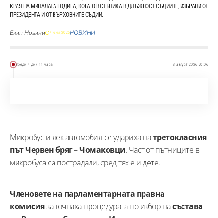
КРАЯ НА МИНАЛАТА ГОДИНА, КОГАТО ВСТЪПИХА В ДЛЪЖНОСТ СЪДИИТЕ, ИЗБРАНИ ОТ
ПРЕЗИДЕНТА И ОТ ВЪРХОВНИТЕ СЪДИИ.
Екип Новини
НОВИНИ
7 юни 2025
преди 4 дни 11 часа
3 август 2026 20:06
Микробус и лек автомобил се удариха на
третокласния
път Червен бряг – Чомаковци
. Част от пътниците в
микробуса са пострадали, сред тях е и дете.
Членовете на парламентарната правна
комисия
започнаха процедурата по избор на
състава