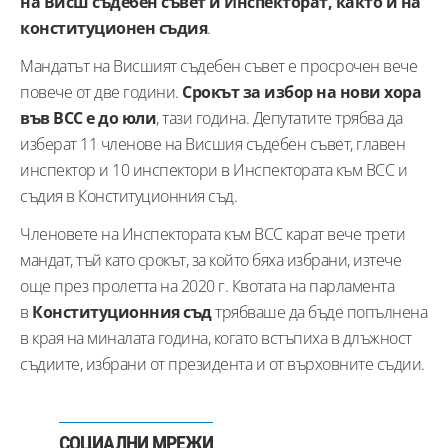
на Висш съдебен съвет и Инспекторат, както и на
конституционен съдия
.
Мандатът на Висшият съдебен съвет е просрочен вече
повече от две години.
Срокът за избор на нови хора
във ВСС е до юли
, тази година. Депутатите трябва да
изберат 11 членове на Висшия съдебен съвет, главен
инспектор и 10 инспектори в Инспектората към ВСС и
съдия в Конституционния съд.
Членовете на Инспектората към ВСС карат вече трети
мандат, тъй като срокът, за който бяха избрани, изтече
още през пролетта на 2020 г. Квотата на парламента
в
Конституционния съд
трябваше да бъде попълнена
в края на миналата година, когато встъпиха в длъжност
съдиите, избрани от президента и от върховните съдии.
СОЦИАЛНИ МРЕЖИ