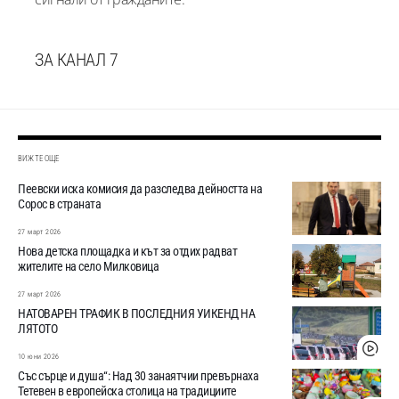
ЗА КАНАЛ 7
ВИЖТЕ ОЩЕ
Пеевски иска комисия да разследва дейността на
Сорос в страната
27 март 2026
Нова детска площадка и кът за отдих радват
жителите на село Милковица
27 март 2026
НАТОВАРЕН ТРАФИК В ПОСЛЕДНИЯ УИКЕНД НА
ЛЯТОТО
10 юни 2026
Със сърце и душа“: Над 30 занаятчии превърнаха
Тетевен в европейска столица на традициите