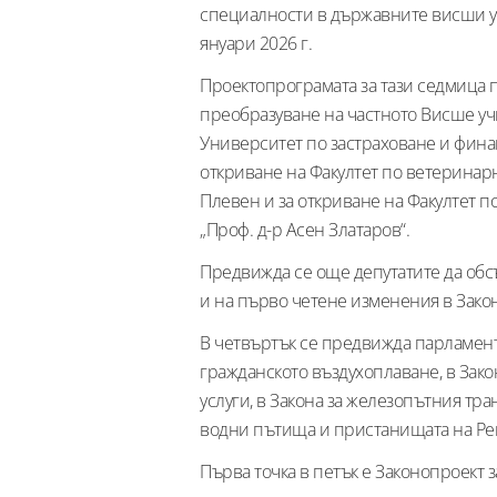
специалности в държавните висши уч
януари 2026 г.
Проектопрограмата за тази седмица
преобразуване на частното Висше уч
Университет по застраховане и фина
откриване на Факултет по ветеринар
Плевен и за откриване на Факултет п
„Проф. д-р Асен Златаров“.
Предвижда се още депутатите да обс
и на първо четене изменения в Закон
В четвъртък се предвижда парламент
гражданското въздухоплаване, в Зако
услуги, в Закона за железопътния тр
водни пътища и пристанищата на Ре
Първа точка в петък е Законопроект