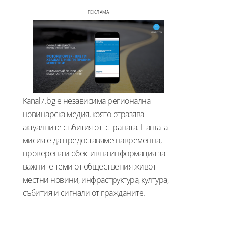
- РЕКЛАМА -
Kanal7.bg е независима регионална
новинарска медия, която отразява
актуалните събития от страната. Нашата
мисия е да предоставяме навременна,
проверена и обективна информация за
важните теми от обществения живот –
местни новини, инфраструктура, култура,
събития и сигнали от гражданите.