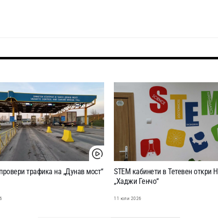
провери трафика на „Дунав мост“
STEM кабинети в Тетевен откри 
„Хаджи Генчо“
6
11 юли 2026