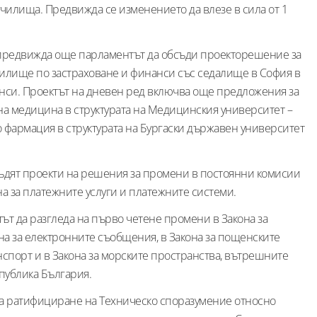
илища. Предвижда се изменението да влезе в сила от 1
 предвижда още парламентът да обсъди проекторешение за
илище по застраховане и финанси със седалище в София в
нси. Проектът на дневен ред включва още предложения за
на медицина в структурата на Медицинския университет –
о фармация в структурата на Бургаски държавен университет
ъдят проекти на решения за промени в постоянни комисии
а за платежните услуги и платежните системи.
ът да разгледа на първо четене промени в Закона за
на за електронните съобщения, в Закона за пощенските
анспорт и в Закона за морските пространства, вътрешните
публика България.
 за ратифициране на Техническо споразумение относно