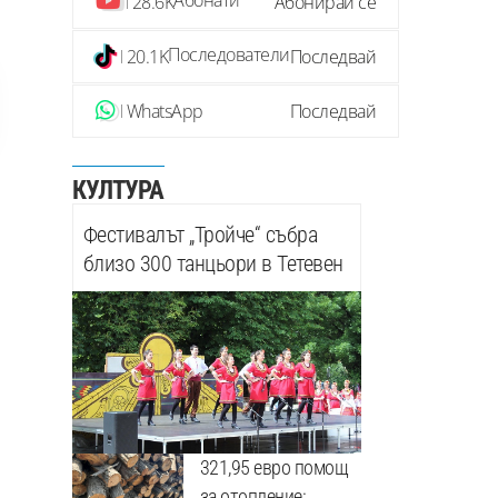
Абонати
28.6K
Абонирай се
Последователи
20.1K
Последвай
WhatsApp
Последвай
КУЛТУРА
Фестивалът „Тройче“ събра
близо 300 танцьори в Тетевен
321,95 евро помощ
за отопление: