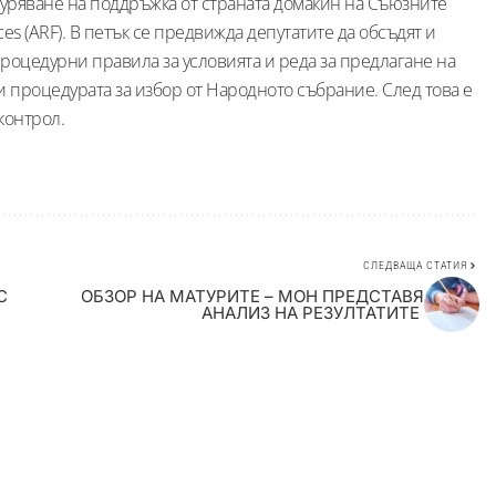
гуряване на поддръжка от страната домакин на Съюзните
rces (ARF). В петък се предвижда депутатите да обсъдят и
роцедурни правила за условията и реда за предлагане на
 и процедурата за избор от Народното събрание. След това е
контрол.
СЛЕДВАЩА СТАТИЯ
С
ОБЗОР НА МАТУРИТЕ – МОН ПРЕДСТАВЯ
АНАЛИЗ НА РЕЗУЛТАТИТЕ