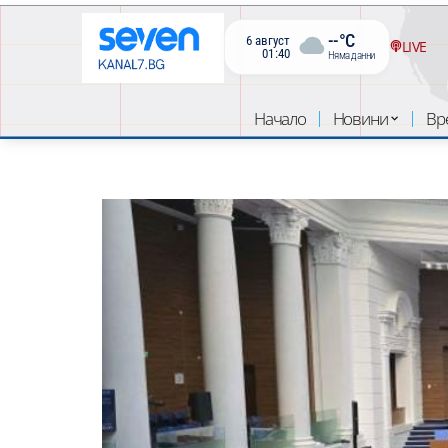
--°C
6 август
LIVE
01:40
Няма данни
Начало
Новини
Вр