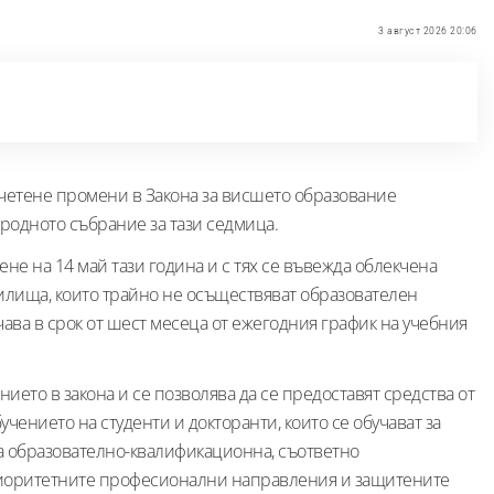
3 август 2026 20:06
 четене промени в Закона за висшето образование
одното събрание за тази седмица.
не на 14 май тази година и с тях се въвежда облекчена
илища, които трайно не осъществяват образователен
чава в срок от шест месеца от ежегодния график на учебния
ето в закона и се позволява да се предоставят средства от
чението на студенти и докторанти, които се обучават за
а образователно-квалификационна, съответно
приоритетните професионални направления и защитените