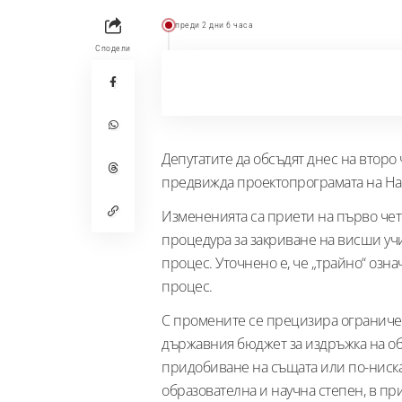
преди 2 дни 6 часа
Сподели
Депутатите да обсъдят днес на второ
предвижда проектопрограмата на Нар
Измененията са приети на първо чете
процедура за закриване на висши уч
процес. Уточнено е, че „трайно“ озна
процес.
С промените се прецизира ограничени
държавния бюджет за издръжка на обу
придобиване на същата или по-ниск
образователна и научна степен, в 