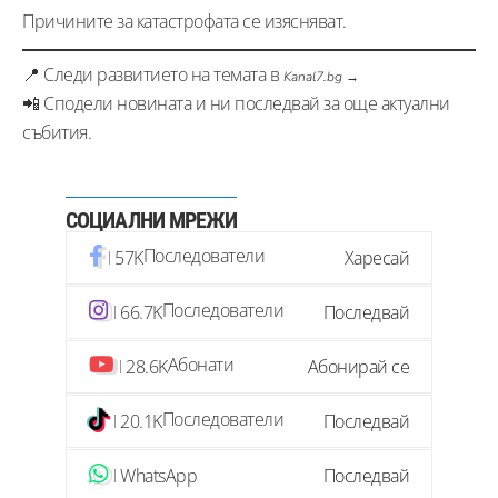
Причините за катастрофата се изясняват.
📍 Следи развитието на темата в
Kanal7.bg →
📲 Сподели новината и ни последвай за още актуални
събития.
СОЦИАЛНИ МРЕЖИ
Последователи
57K
Харесай
Последователи
66.7K
Последвай
Абонати
28.6K
Абонирай се
Последователи
20.1K
Последвай
WhatsApp
Последвай