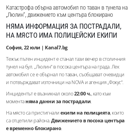
Катастрофа обърна автомобил по таван в тунела на
„Люлин“, движението към центъра блокирано
НЯМА ИНФОРМАЦИЯ ЗА ПОСТРАДАЛИ,
НА МЯСТО ИМА ПОЛИЦЕЙСКИ ЕКИПИ
София, 22 юли | Kanal7.bg
Тежък пътен инцидент е станал тази вечер в столичния
тунел на бул. „Люлин“ в посока центъра на града. Лек
автомобил се е обърнал по таван, съобщават очевидци
и потвърждават източници на NOVA и агенция „Фокус“.
Инцидентът е възникнал около
22:00 ч.
, като към
момента
няма данни за пострадали
.
На място са пристигнали
екипи на полицията
, които
са отцепили района.
Движението в посока центъра
е временно блокирано
.