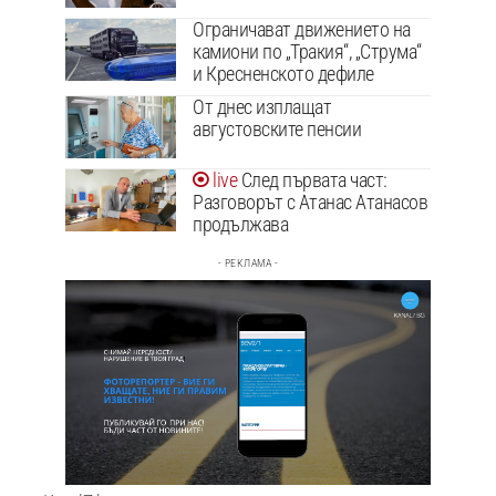
Ограничават движението на
камиони по „Тракия“, „Струма“
и Кресненското дефиле
От днес изплащат
августовските пенсии
След първата част:
Разговорът с Атанас Атанасов
продължава
- РЕКЛАМА -